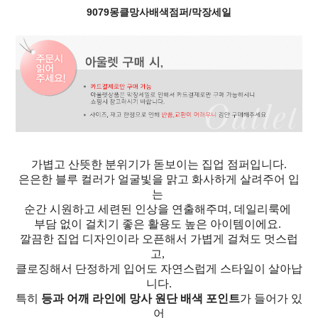
9079몽클망사배색점퍼/막장세일
가볍고 산뜻한 분위기가 돋보이는 집업 점퍼입니다.
은은한 블루 컬러가 얼굴빛을 맑고 화사하게 살려주어 입
는
순간 시원하고 세련된 인상을 연출해주며, 데일리룩에
부담 없이 걸치기 좋은 활용도 높은 아이템이에요.
깔끔한 집업 디자인이라 오픈해서 가볍게 걸쳐도 멋스럽
고,
클로징해서 단정하게 입어도 자연스럽게 스타일이 살아납
니다.
특히
등과 어깨 라인에 망사 원단 배색 포인트
가 들어가 있
어