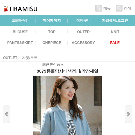
메뉴
검색
마이페이지
장바구니
가입혜택/로그인
BLOUSE
TOP
OUTER
KNIT
PANTS&SKIRT
ONEPIECE
ACCESSORY
OUTLET
자켓/코트
최근본상품
9079몽클망사배색점퍼/막장세일