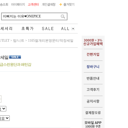
UTLET
>
탑/니트
>
1105절개리본영문티/막장세일
장세일
고급스런원단과 패턴감