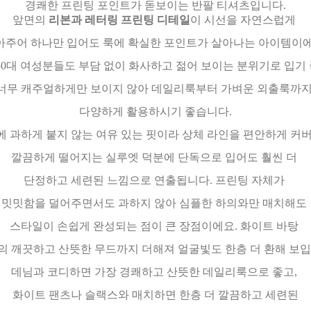
경쾌한 프린팅 포인트가 돋보이는 반팔 티셔츠입니다.
앞면의
리본과 레터링 프린팅 디테일
이 시선을 자연스럽게
아주어 하나만 입어도 룩에 확실한 포인트가 살아나는 아이템이에
~50대 여성분들도 부담 없이 화사하고 젊어 보이는 분위기로 입기 
너무 캐주얼하게만 보이지 않아 데일리룩부터 가벼운 외출룩까
다양하게 활용하시기 좋습니다.
에 과하게 붙지 않는 여유 있는 핏이라 상체 라인을 편안하게 커
깔끔하게 떨어지는 실루엣 덕분에 단독으로 입어도 훨씬 더
단정하고 세련된 느낌으로 연출됩니다. 프린팅 자체가
밋밋함을 덜어주면서도 과하지 않아 심플한 하의와만 매치해도
스타일이 손쉽게 완성되는 점이 큰 장점이에요. 화이트 바탕
의 깨끗하고 산뜻한 무드까지 더해져 얼굴빛도 한층 더 환해 보입
데님과 코디하면 가장 경쾌하고 산뜻한 데일리룩으로 좋고,
화이트 팬츠나 슬랙스와 매치하면 한층 더 깔끔하고 세련된