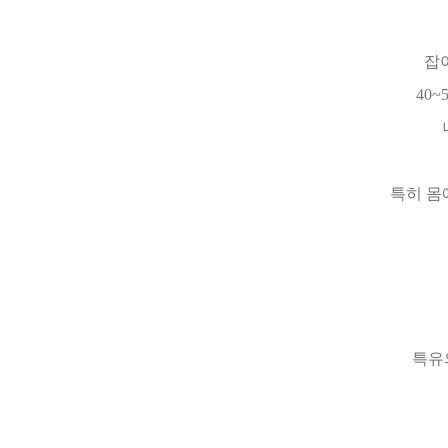
잡
40
특히 몸
특유