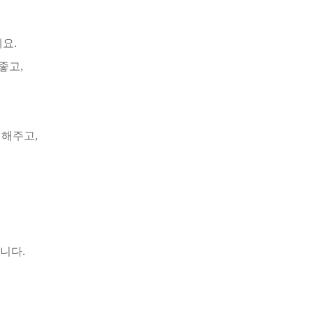
요.
좋고,
지
버해주고,
니다.