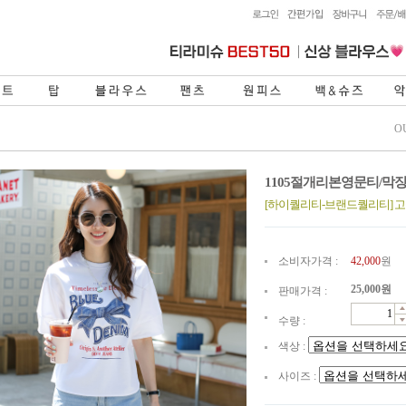
O
1105절개리본영문티/막
[하이퀄리티-브랜드퀄리티] 
소비자가격 :
42,000
원
25,000
원
판매가격 :
수량 :
색상 :
사이즈 :