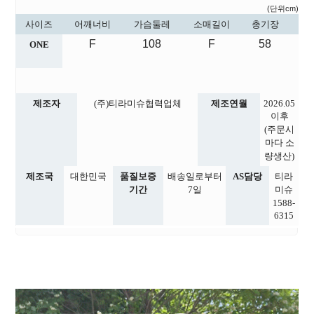
(단위cm)
사이즈
어깨너비
가슴둘레
소매길이
총기장
F
108
F
58
ONE
제조자
(주)티라미슈협력업체
제조연월
2026.05
이후
(주문시
마다 소
량생산)
제조국
대한민국
품질보증
배송일로부터
AS담당
티라
기간
7일
미슈
1588-
6315