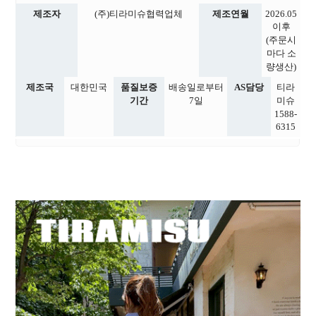
제조자
(주)티라미슈협력업체
제조연월
2026.05
이후
(주문시
마다 소
량생산)
제조국
대한민국
품질보증
배송일로부터
AS담당
티라
기간
7일
미슈
1588-
6315