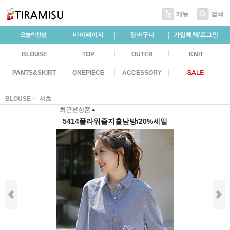
메뉴
검색
마이페이지
장바구니
가입혜택/로그인
BLOUSE
TOP
OUTER
KNIT
PANTS&SKIRT
ONEPIECE
ACCESSORY
BLOUSE
셔츠
최근본상품
5414플라워줄지훌남방/20%세일