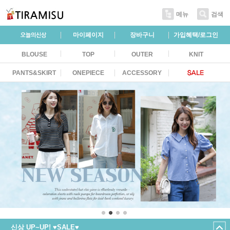
메뉴
검색
마이페이지
장바구니
가입혜택/로그인
BLOUSE
TOP
OUTER
KNIT
PANTS&SKIRT
ONEPIECE
ACCESSORY
신상 UP~UP! ♥SALE♥