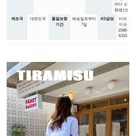
마다 소
량생산)
제조국
대한민국
품질보증
배송일로부터
AS담당
티라
기간
7일
미슈
1588-
6315