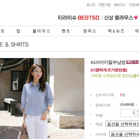
8429아카칠부남방
[시원하게-뜨거운반응]
가벼운 소재감으로 모던심플
소비자가격 :
0
원
29,800
원
>
판매가격 :
수량 :
색상 :
사이즈 :