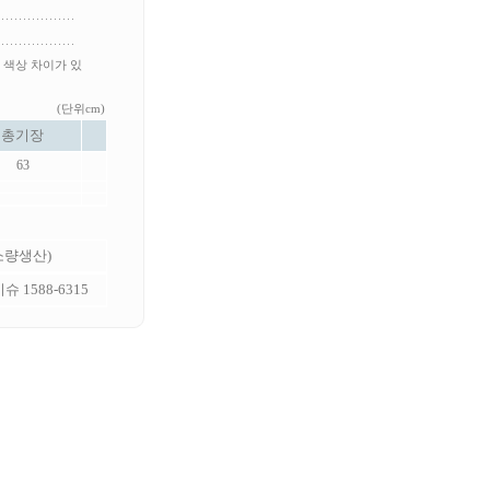
 색상 차이가 있
(단위cm)
총기장
63
 소량생산)
 1588-6315