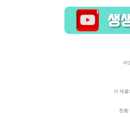
여
이 제품
한층