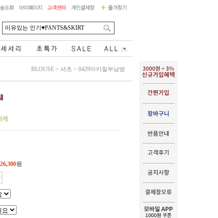
BLOUSE
>
셔츠
>
8429아카칠부남방
하게
26,300
원