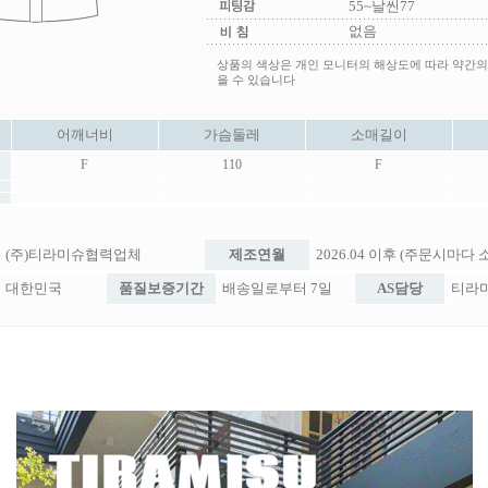
55~날씬77
없음
상품의 색상은 개인 모니터의 해상도에 따라 약간의
을 수 있습니다
어깨너비
가슴둘레
소매길이
F
110
F
(주)티라미슈협력업체
제조연월
2026.04 이후 (주문시마다
대한민국
품질보증기간
배송일로부터 7일
AS담당
티라미슈