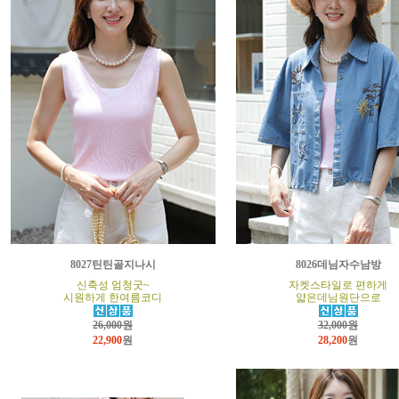
8027틴틴골지나시
8026데님자수남방
신축성 엄청굿~
자켓스타일로 편하게
시원하게 한여름코디
얇은데님원단으로
26,000원
32,000원
22,900
원
28,200
원