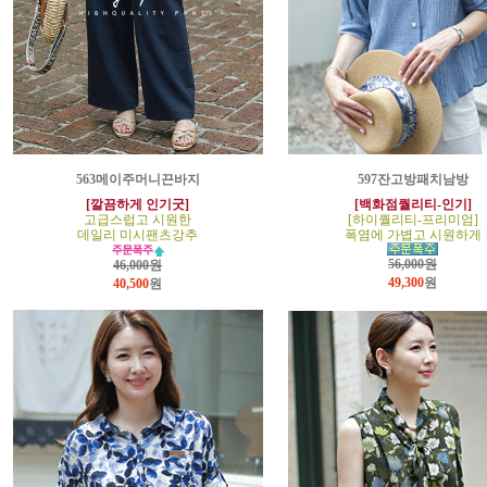
563메이주머니끈바지
597잔고방패치남방
[깔끔하게 인기굿]
[백화점퀄리티-인기]
고급스럽고 시원한
[하이퀄리티-프리미엄]
데일리 미시팬츠강추
폭염에 가볍고 시원하게
56,000원
46,000원
49,300
원
40,500
원