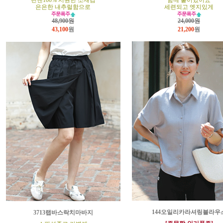
린넨100% 시원한 소재감
함께 붙어있어요
은은한 내추럴함으로
세련되고 엣지있게
48,900원
24,000원
43,100
원
21,200
원
144오일리카라셔링블라우
3713랩바스락치마바지