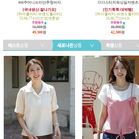
468주머니쓰리단추청바지
3533스티치워싱일자팬츠
[국내생산-잘나가요]
[인기쭉쭉-대박템]
[하이퀄리티-브랜드퀄리티]
[하이퀄리티-브랜드퀄리티
55,66,77사이즈/린넨혼방
55,66,77사이즈
56,000원
48,000원
49,300
원
42,300
원