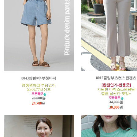
8012쿨링부츠컷스판팬츠
8043양핀턱4부청바지
[완전인기-반응굿]
엄청편하고 부담없이
시원한 아이스스판원단
55,66,77사이즈
깔끔 날씬한 핏감~
28,000원
34,000원
24,700
원
30,000
원