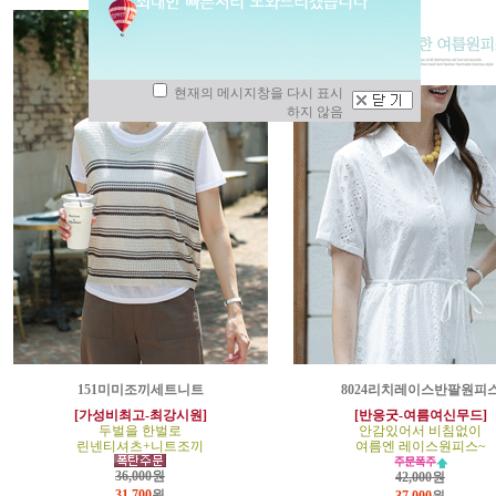
현재의 메시지창을 다시 표시
하지 않음
151미미조끼세트니트
8024리치레이스반팔원피
[가성비최고-최강시원]
[반응굿-여름여신무드]
두벌을 한벌로
안감있어서 비침없이
린넨티셔츠+니트조끼
여름엔 레이스원피스~
36,000원
42,000원
31,700
원