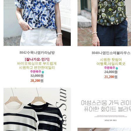
8042수묵나염카라남방
8040나염민소매블라우스
[잘나가요-인기]
시원한 핫썸머
바이오워싱으로 부드럽게
여행룩,데일리룩굿
시원하고 편안한데일리
24,000원
32,000원
21,200
원
28,200
원