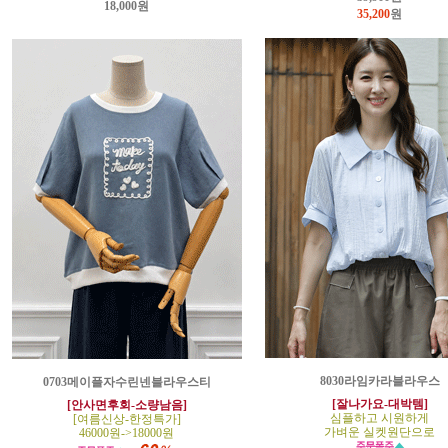
18,000원
35,200
원
8030라임카라블라우스
0703메이플자수린넨블라우스티
[잘나가요-대박템]
[안사면후회-소량남음]
심플하고 시원하게
[여름신상-한정특가]
가벼운 실켓원단으로
46000원->18000원