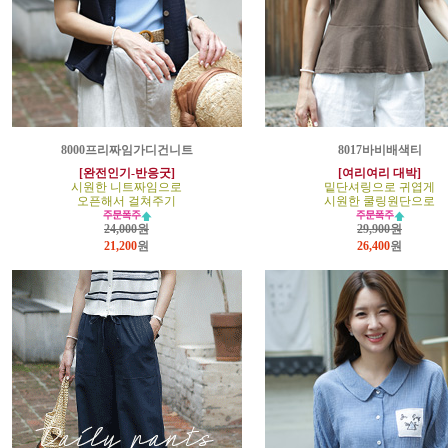
8000프리짜임가디건니트
8017바비배색티
[완전인기-반응굿]
[여리여리 대박]
시원한 니트짜임으로
밑단셔링으로 귀엽게
오픈해서 걸쳐주기
시원한 쿨링원단으로
24,000원
29,900원
21,200
원
26,400
원