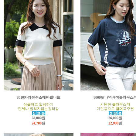
8010카라진주소매반팔니트
8009닻나염배색블라우스
심플하고 깔끔하게
시원한 블라우스티
언제나 질리지않는컬러감
마린풍으로 썸머룩추천
28,000원
26,000원
24,700
원
22,900
원