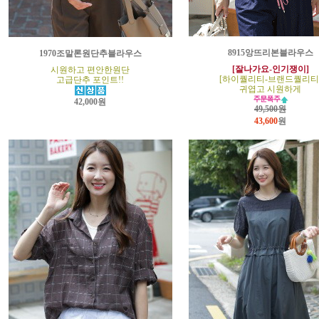
8915앙뜨리본블라우스
1970조말론원단추블라우스
[잘나가요-인기쟁이]
시원하고 편안한원단
[하이퀄리티-브랜드퀄리티
고급단추 포인트!!
귀엽고 시원하게
42,000원
49,500원
43,600
원