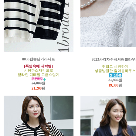
8035캡송단가라니트
8023사각자수넥셔링블라우
[폭염속에 대박템]
귀엽고 시원하게
시원한소재감으로
상큼발랄한 썸머블라우스
옆라인 디테일 고급스럽게
21,900원
24,000원
19,300
원
21,200
원