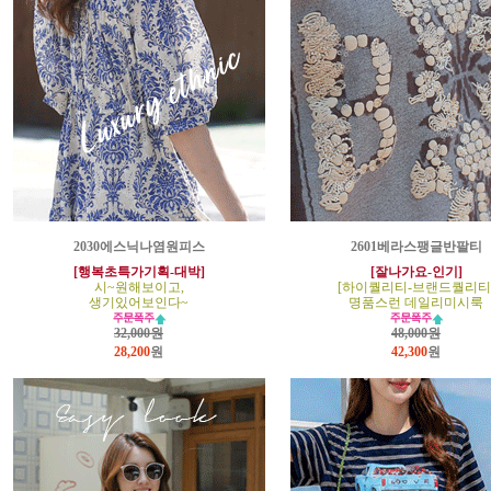
2030에스닉나염원피스
2601베라스팽글반팔티
[행복초특가기획-대박]
[잘나가요-인기]
시~원해보이고,
[하이퀄리티-브랜드퀄리티
생기있어보인다~
명품스런 데일리미시룩
32,000원
48,000원
28,200
원
42,300
원