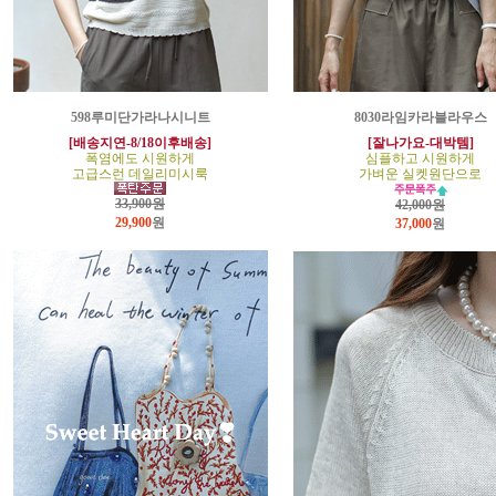
598루미단가라나시니트
8030라임카라블라우스
[배송지연-8/18이후배송]
[잘나가요-대박템]
폭염에도 시원하게
심플하고 시원하게
고급스런 데일리미시룩
가벼운 실켓원단으로
33,900원
42,000원
29,900
원
37,000
원