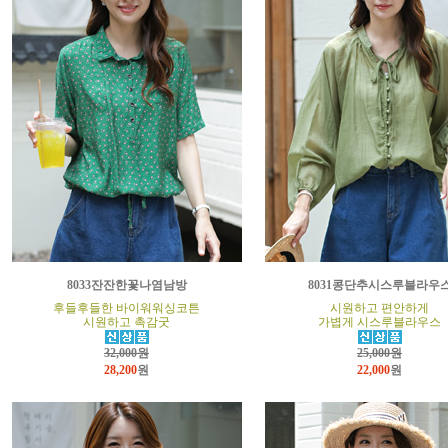
8033잔잔한꽃나염남방
8031콩단추시스루블라우
후들후들한 바이워워싱코튼
시원하고 편안하게
시원하고 촉감굿
가볍게 시스루블라우스
32,000원
25,000원
28,200
원
22,000
원