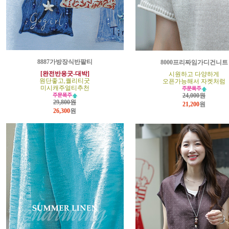
8887가방장식반팔티
8000프리짜임가디건니트
[완전반응굿-대박]
시원하고 다양하게
원단좋고,퀄리티굿
오픈가능해서 자켓처럼
미시캐주얼티추천
24,000원
29,800원
21,200
원
26,300
원