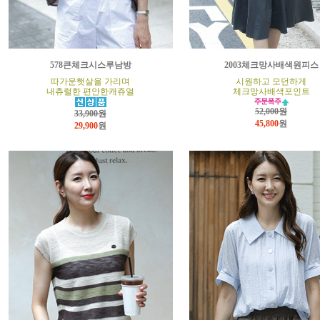
578큰체크시스루남방
2003체크망사배색원피스
따가운햇살을 가리며
시원하고 모던하게
내츄럴한 편안한캐쥬얼
체크망사배색포인트
52,000원
33,900원
45,800
원
29,900
원