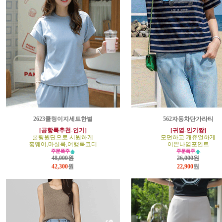
2623쿨링이지세트한벌
562자동차단가라티
[공항룩추천-인기]
[귀염-인기짱]
쿨링원단으로 시원하게
모던하고 캐쥬얼하게
홈웨어,마실룩,여행룩코디
이쁜나염포인트
48,000원
26,000원
42,300
원
22,900
원