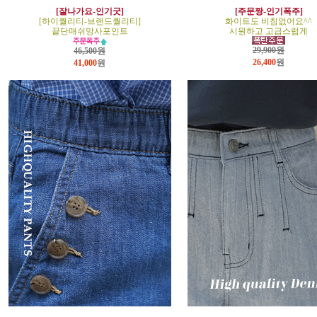
[잘나가요-인기굿]
[주문짱-인기폭주]
[하이퀄리티-브랜드퀄리티]
화이트도 비침없어요^^
끝단매쉬망사포인트
시원하고 고급스럽게
29,900원
46,500원
26,400
원
41,000
원