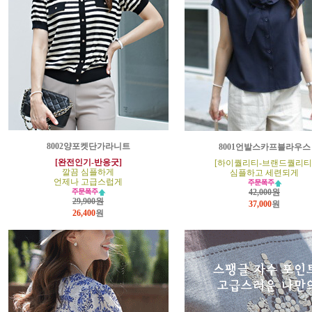
8002양포켓단가라니트
8001언발스카프블라우스
[완전인기-반응굿]
[하이퀄리티-브랜드퀄리티
깔끔 심플하게
심플하고 세련되게
언제나 고급스럽게
42,000원
29,900원
37,000
원
26,400
원