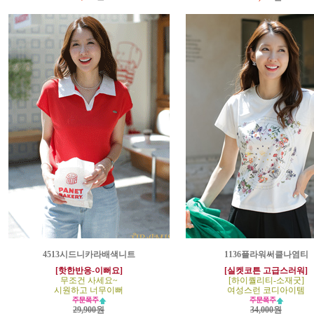
4513시드니카라배색니트
1136플라워써클나염티
[핫한반응-이뻐요]
[실켓코튼 고급스러워]
무조건 사세요~
[하이퀄리티-소재굿]
시원하고 너무이뻐
여성스런 코디아이템
29,900원
34,000원