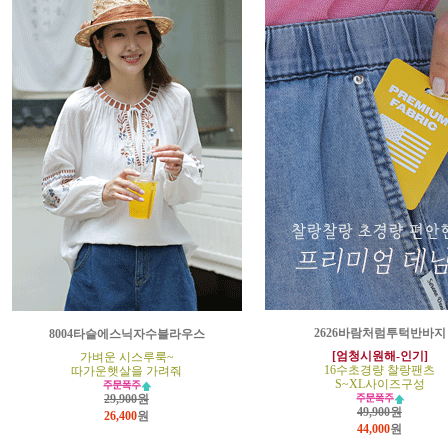
2626바람처럼투턱반바지
8004타슬에스닉자수블라우스
[엄청시원해-인기]
가벼운 시스루룩~
16수초경량 찰랑팬츠
따가운햇살을 가려줘
S~XL사이즈구성
29,900원
49,900원
26,400
원
44,000
원