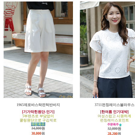
1965제로바스락핀턱반바지
3711펀칭레이스블라우스
[기가막힌원단-인기]
[한여름 인기대박]
5부팬츠로 부담없이
여성스럽고 시원하게
쿨링원단으로 구김제로
펀칭레이스포인트
34,000원
32,000원
30,000
원
28,200
원