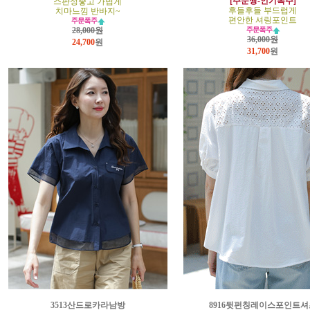
[주문짱-인기폭주]
스판성좋고 가볍게
후들후들 부드럽게
치마느낌 반바지~
편안한 셔링포인트
28,000원
36,000원
24,700
원
31,700
원
3513산드로카라남방
8916뒷펀칭레이스포인트셔