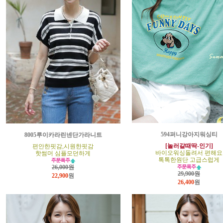
594퍼니강아지워싱티
8005루이카라린넨단가라니트
[놀러갈때딱-인기]
편안한핏감,시원한핏감
바이오워싱돌려서 편해요
핫썸머 심플모던하게
톡톡한원단 고급스럽게
26,000원
29,900원
22,900
원
26,400
원