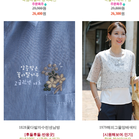
29,900원
29,800원
26,400
원
26,300
원
1828꽃다발자수린넨남방
1979해피그물망배색티
[후들후들-반응굿]
[시원해보여-인기]