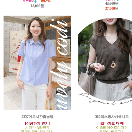
42,000원
18,000원
37,000
원
5557메르시잔줄남방
580럭스망사배색니트
[상콤하게-인기]
[잘나가요-대박]
시원한 A라인핏
이중레이어드디자인
폭염데일리 정석패션
목걸이 세트구성