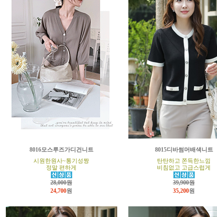
8016모스루즈가디건니트
8015디바썸머배색니트
시원한원사~통기성짱
탄탄하고 쫀득한느낌
정말 편하게
비침없고 고급스럽게
28,000원
39,900원
24,700
원
35,200
원