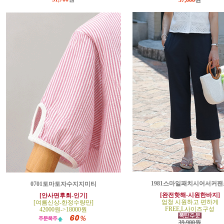
37,000
원
1981스마일패치시어서커팬
0701토마토자수지지미티
[완전핫해-시원한바지]
[안사면후회-인기]
엄청 시원하고 편하게
[여름신상-한정수량만]
FREE,L사이즈구성
42000원->18000원
39,900원