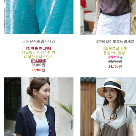
1107뮤직린넨가디건
579목걸이도트남방세트
[한여름 최고템]
3종세트를 몽땅
센스있는 린넨가디건
올킬코디완성~
다양한컬러포인트
28,000원
26,000원
24,700
원
22,900
원