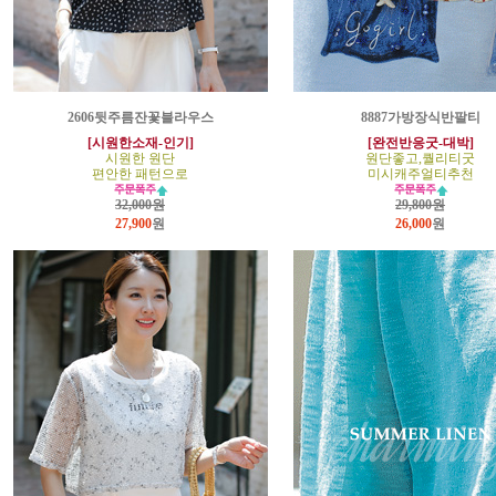
2606뒷주름잔꽃블라우스
8887가방장식반팔티
[시원한소재-인기]
[완전반응굿-대박]
시원한 원단
원단좋고,퀄리티굿
편안한 패턴으로
미시캐주얼티추천
32,000원
29,800원
27,900
원
26,000
원