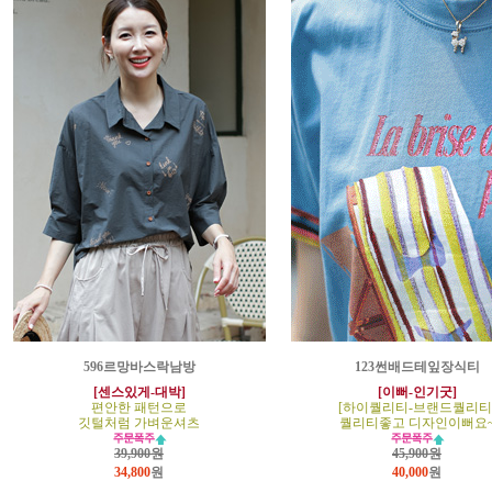
596르망바스락남방
123썬배드테잎장식티
[센스있게-대박]
[이뻐-인기굿]
편안한 패턴으로
[하이퀄리티-브랜드퀄리티
깃털처럼 가벼운셔츠
퀄리티좋고 디자인이뻐요
39,900원
45,900원
34,800
원
40,000
원