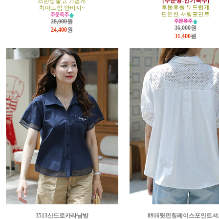
[주문짱-인기폭주]
스판성좋고 가볍게
후들후들 부드럽게
치마느낌 반바지~
편안한 셔링포인트
28,000원
36,000원
24,400
원
31,400
원
3513산드로카라남방
8916뒷펀칭레이스포인트셔