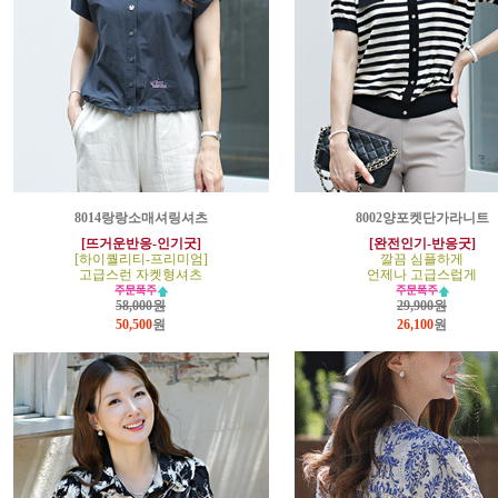
8014랑랑소매셔링셔츠
8002양포켓단가라니트
[뜨거운반응-인기굿]
[완전인기-반응굿]
[하이퀄리티-프리미엄]
깔끔 심플하게
고급스런 자켓형셔츠
언제나 고급스럽게
58,000원
29,900원
50,500
원
26,100
원