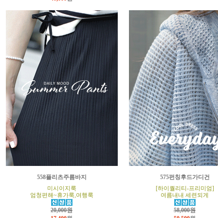
558플리츠주름바지
575펀칭후드가디건
미시이지룩
[하이퀄리티-프리미엄]
엄청편해~휴가룩,여행룩
여름내내 세련되게
20,000원
58,000원