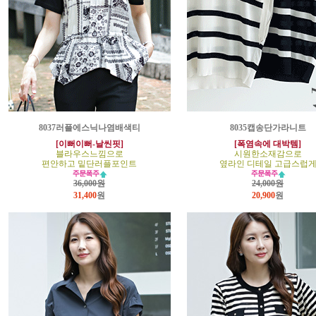
8037러플에스닉나염배색티
8035캡송단가라니트
[이뻐이뻐-날씬핏]
[폭염속에 대박템]
블라우스느낌으로
시원한소재감으로
편안하고 밑단러플포인트
옆라인 디테일 고급스럽
36,000원
24,000원
31,400
원
20,900
원