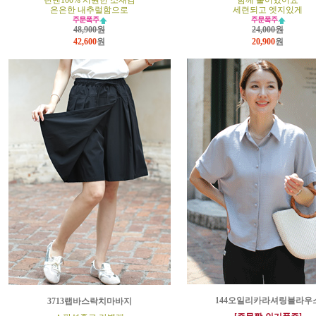
린넨100% 시원한 소재감
함께 붙어있어요
은은한 내추럴함으로
세련되고 엣지있게
48,900원
24,000원
42,600
원
20,900
원
144오일리카라셔링블라우
3713랩바스락치마바지