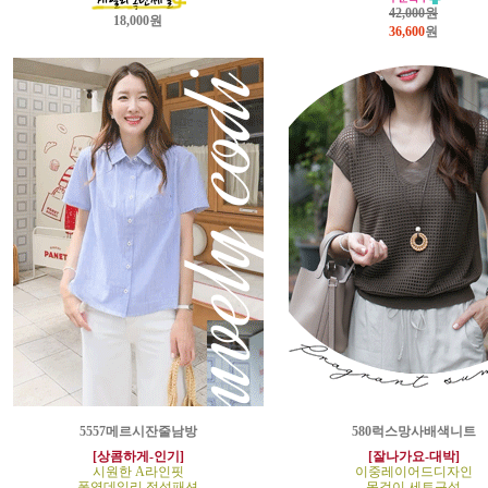
42,000원
18,000원
36,600
원
5557메르시잔줄남방
580럭스망사배색니트
[상콤하게-인기]
[잘나가요-대박]
시원한 A라인핏
이중레이어드디자인
폭염데일리 정석패션
목걸이 세트구성