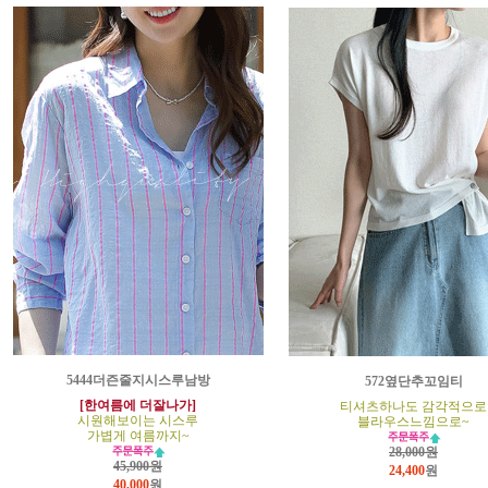
5444더즌줄지시스루남방
572옆단추꼬임티
[한여름에 더잘나가]
티셔츠하나도 감각적으로
시원해보이는 시스루
블라우스느낌으로~
가볍게 여름까지~
28,000원
45,900원
24,400
원
40,000
원