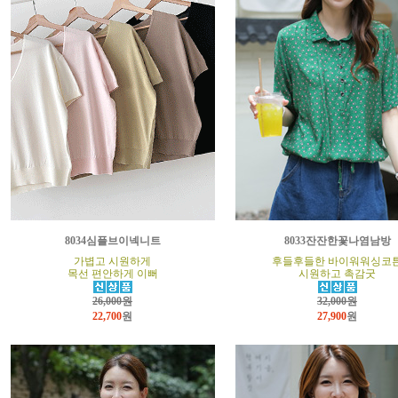
8034심플브이넥니트
8033잔잔한꽃나염남방
가볍고 시원하게
후들후들한 바이워워싱코
목선 편안하게 이뻐
시원하고 촉감굿
26,000원
32,000원
22,700
원
27,900
원