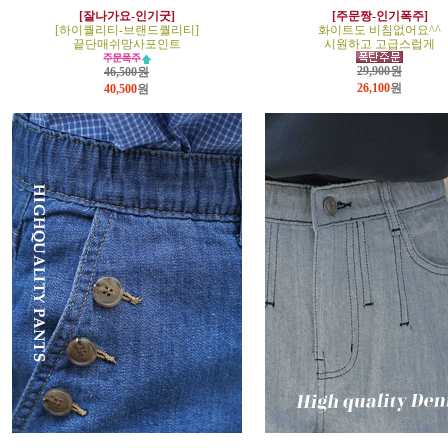
[잘나가요-인기굿]
[주문짱-인기폭주]
[하이퀄리티-브랜드퀄리티]
화이트도 비침없어요^^
끝단매쉬망사포인트
시원하고 고급스럽게
29,900원
46,500원
26,100
원
40,500
원