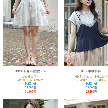
8019매쉬벨트린넨반바지
8017바비배색티
벨트세트구성
밑단셔링으로 여성스럽게
시원하고 컬러감대박
시원한 원단으로 쿨하게
36,000원
29,900원
31,400
원
26,100
원