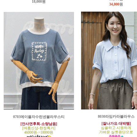
18,000원
34,800
원
8030라임카라블라우스
0703메이플자수린넨블라우스티
[잘나가요-대박템]
[안사면후회-소량남음]
심플하고 시원하게
[여름신상-한정특가]
가벼운 실켓원단으로
46000원->18000원