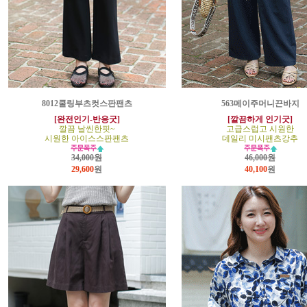
8012쿨링부츠컷스판팬츠
563메이주머니끈바지
[완전인기-반응굿]
[깔끔하게 인기굿]
깔끔 날씬한핏~
고급스럽고 시원한
시원한 아이스스판팬츠
데일리 미시팬츠강추
34,000원
46,000원
29,600
원
40,100
원