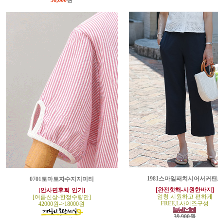
36,600
원
1981스마일패치시어서커팬
0701토마토자수지지미티
[완전핫해-시원한바지]
[안사면후회-인기]
엄청 시원하고 편하게
[여름신상-한정수량만]
FREE,L사이즈구성
42000원->18000원
39,900원