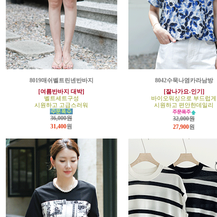
8019매쉬벨트린넨반바지
8042수묵나염카라남방
[여름반바지 대박]
[잘나가요-인기]
벨트세트구성
바이오워싱으로 부드럽게
시원하고 고급스러워
시원하고 편안한데일리
36,000원
32,000원
31,400
원
27,900
원