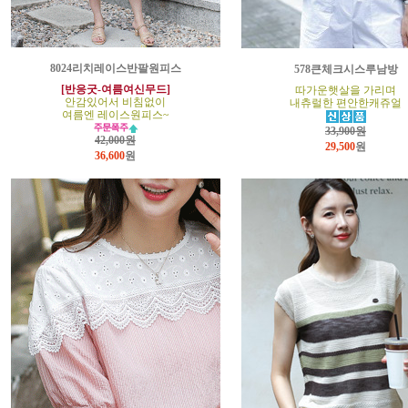
8024리치레이스반팔원피스
578큰체크시스루남방
[반응굿-여름여신무드]
따가운햇살을 가리며
안감있어서 비침없이
내츄럴한 편안한캐쥬얼
여름엔 레이스원피스~
33,900원
42,000원
29,500
원
36,600
원