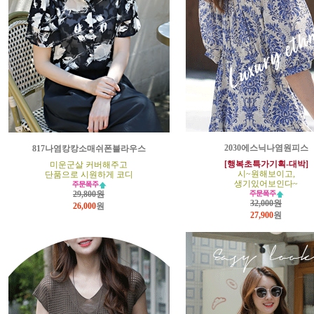
2030에스닉나염원피스
817나염캉캉소매쉬폰블라우스
[행복초특가기획-대박]
미운군살 커버해주고
시~원해보이고,
단품으로 시원하게 코디
생기있어보인다~
29,800원
32,000원
26,000
원
27,900
원