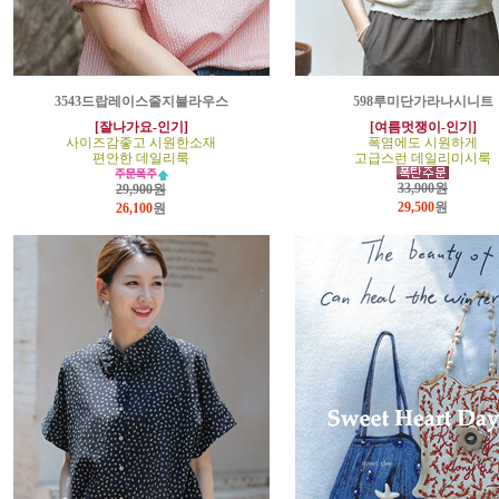
3543드랍레이스줄지블라우스
598루미단가라나시니트
[잘나가요-인기]
[여름멋쟁이-인기]
사이즈감좋고 시원한소재
폭염에도 시원하게
편안한 데일리룩
고급스런 데일리미시룩
33,900원
29,900원
29,500
원
26,100
원