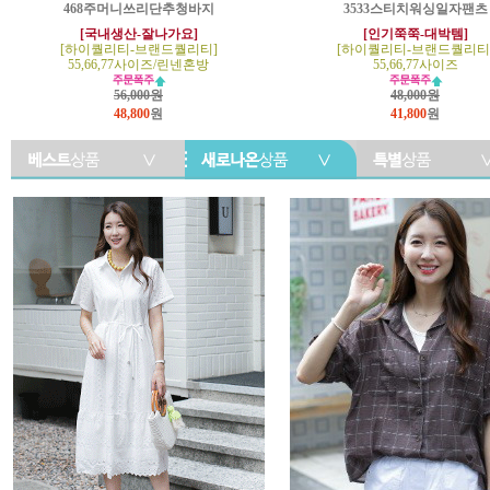
468주머니쓰리단추청바지
3533스티치워싱일자팬츠
[국내생산-잘나가요]
[인기쭉쭉-대박템]
[하이퀄리티-브랜드퀄리티]
[하이퀄리티-브랜드퀄리티
55,66,77사이즈/린넨혼방
55,66,77사이즈
56,000원
48,000원
48,800
원
41,800
원