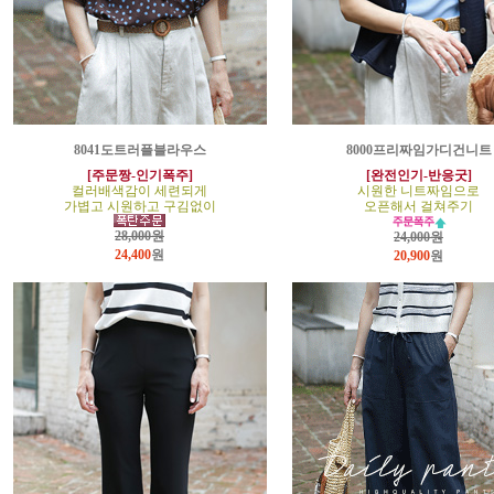
8041도트러플블라우스
8000프리짜임가디건니트
[주문짱-인기폭주]
[완전인기-반응굿]
컬러배색감이 세련되게
시원한 니트짜임으로
가볍고 시원하고 구김없이
오픈해서 걸쳐주기
28,000원
24,000원
24,400
원
20,900
원