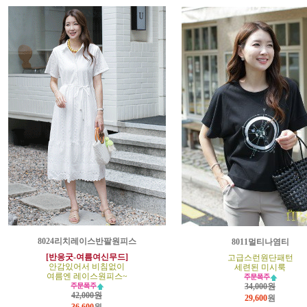
8024리치레이스반팔원피스
8011멀티나염티
[반응굿-여름여신무드]
고급스런원단패턴
안감있어서 비침없이
세련된 미시룩
여름엔 레이스원피스~
34,000원
42,000원
29,600
원