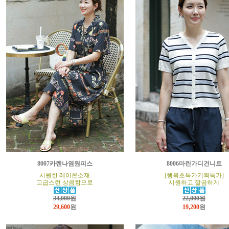
8007카렌나염원피스
8006마린가디건니트
시원한 레이온소재
[행복초특가기획특가]
고급스런 상큼함으로
시원하고 깔끔하게
34,000원
22,000원
29,600
원
19,200
원