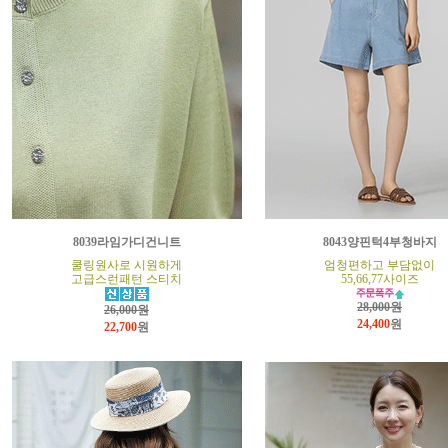
8039라임가디건니트
8043양핀턱4부청바지
쿨링원사로 시원하게
엄청편하고 부담없이
고급스런패턴 스티치
55,66,77사이즈
28,000원
26,000원
24,400
원
22,700
원