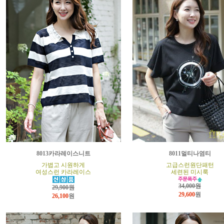
8013카라레이스니트
8011멀티나염티
가볍고 시원하게
고급스런원단패턴
여성스런 카라레이스
세련된 미시룩
34,000원
29,900원
29,600
원
26,100
원