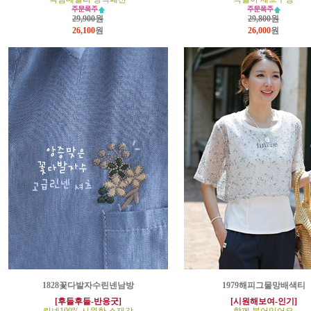
29,900원
29,800원
26,100
원
26,000
원
1828꽃다발자수린넨남방
1979해피그물망배색티
[후들후들-반응굿]
[시원해보여-인기]