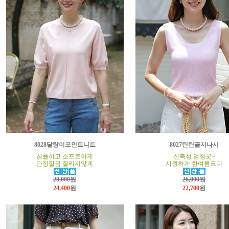
8028달랑이포인트니트
8027틴틴골지나시
심플하고 소프트하게
신축성 엄청굿~
단정깔끔 질리지않게
시원하게 한여름코디
28,000원
26,000원
24,400
원
22,700
원