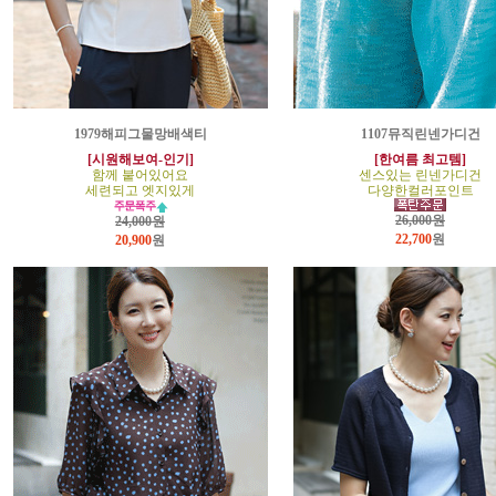
1979해피그물망배색티
1107뮤직린넨가디건
[시원해보여-인기]
[한여름 최고템]
함께 붙어있어요
센스있는 린넨가디건
세련되고 엣지있게
다양한컬러포인트
26,000원
24,000원
22,700
원
20,900
원