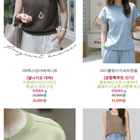
580럭스망사배색니트
2623쿨링이지세트한벌
[잘나가요-대박]
[공항룩추천-인기]
이중레이어드디자인
쿨링원단으로 시원하게
목걸이 세트구성
홈웨어,마실룩,여행룩코
29,800원
48,000원
26,000
원
41,800
원