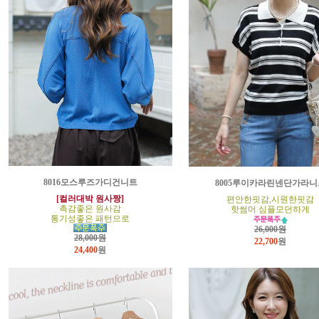
8016모스루즈가디건니트
8005루이카라린넨단가라니
[컬러대박 원사짱]
편안한핏감,시원한핏감
촉감좋은 원사감
핫썸머 심플모던하게
통기성좋은 패턴으로
26,000원
28,000원
22,700
원
24,400
원