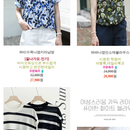
8042수묵나염카라남방
8040나염민소매블라우스
[잘나가요-인기]
시원한 핫썸머
바이오워싱으로 부드럽게
여행룩,데일리룩굿
시원하고 편안한데일리
24,000원
32,000원
20,900
원
27,900
원