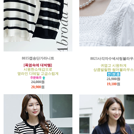
8035캡송단가라니트
8023사각자수넥셔링블라우
[폭염속에 대박템]
귀엽고 시원하게
시원한소재감으로
상큼발랄한 썸머블라우스
옆라인 디테일 고급스럽게
21,900원
24,000원
19,100
원
20,900
원