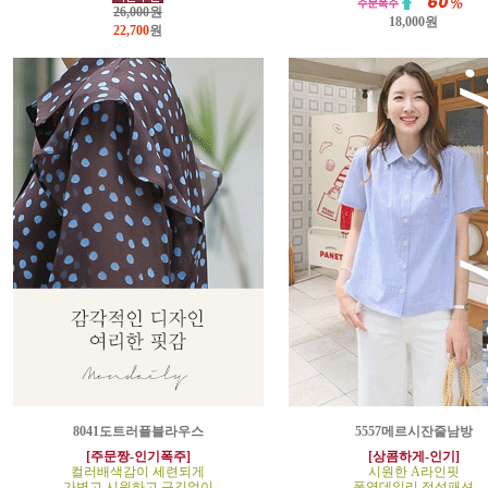
26,000원
18,000원
22,700
원
8041도트러플블라우스
5557메르시잔줄남방
[주문짱-인기폭주]
[상콤하게-인기]
컬러배색감이 세련되게
시원한 A라인핏
가볍고 시원하고 구김없이
폭염데일리 정석패션