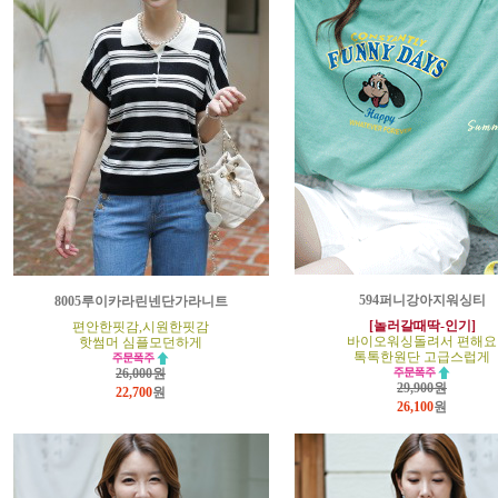
594퍼니강아지워싱티
8005루이카라린넨단가라니트
[놀러갈때딱-인기]
편안한핏감,시원한핏감
바이오워싱돌려서 편해요
핫썸머 심플모던하게
톡톡한원단 고급스럽게
26,000원
29,900원
22,700
원
26,100
원