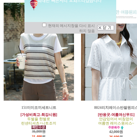
현재의 메시지창을 다시 표시
하지 않음
151미미조끼세트니트
8024리치레이스반팔원피
[가성비최고-최강시원]
[반응굿-여름여신무드]
두벌을 한벌로
안감있어서 비침없이
린넨티셔츠+니트조끼
여름엔 레이스원피스~
36,000원
42,000원
31,400
원