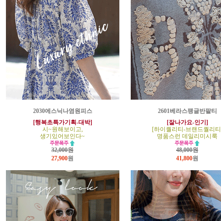
2030에스닉나염원피스
2601베라스팽글반팔티
[행복초특가기획-대박]
[잘나가요-인기]
시~원해보이고,
[하이퀄리티-브랜드퀄리티
생기있어보인다~
명품스런 데일리미시룩
32,000원
48,000원
27,900
원
41,800
원