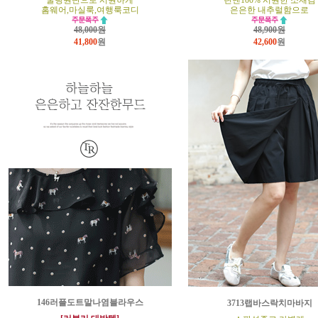
쿨링원단으로 시원하게
린넨100% 시원한 소재감
홈웨어,마실룩,여행룩코디
은은한 내추럴함으로
48,000원
48,900원
41,800
원
42,600
원
146러플도트말나염블라우스
3713랩바스락치마바지