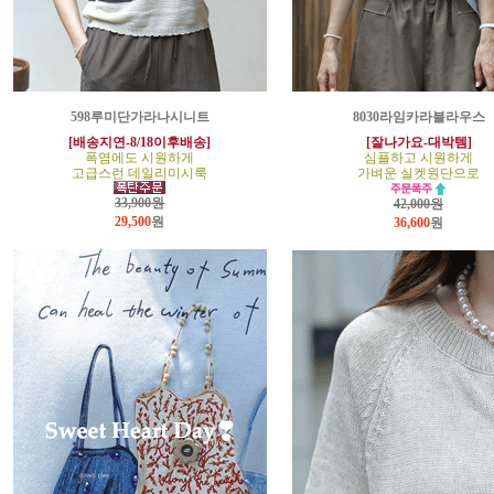
598루미단가라나시니트
8030라임카라블라우스
[배송지연-8/18이후배송]
[잘나가요-대박템]
폭염에도 시원하게
심플하고 시원하게
고급스런 데일리미시룩
가벼운 실켓원단으로
33,900원
42,000원
29,500
원
36,600
원