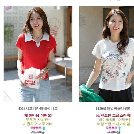
4513시드니카라배색니트
1136플라워써클나염티
[핫한반응-이뻐요]
[실켓코튼 고급스러워]
무조건 사세요~
[하이퀄리티-소재굿]
시원하고 너무이뻐
여성스런 코디아이템
29,900원
34,000원