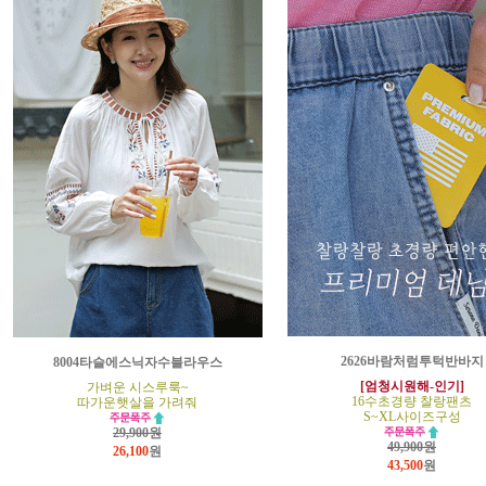
2626바람처럼투턱반바지
8004타슬에스닉자수블라우스
[엄청시원해-인기]
가벼운 시스루룩~
16수초경량 찰랑팬츠
따가운햇살을 가려줘
S~XL사이즈구성
29,900원
49,900원
26,100
원
43,500
원