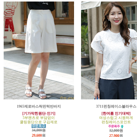
1965제로바스락핀턱반바지
3711펀칭레이스블라우스
[기가막힌원단-인기]
[한여름 인기대박]
5부팬츠로 부담없이
여성스럽고 시원하게
쿨링원단으로 구김제로
펀칭레이스포인트
34,000원
32,000원
29,600
원
27,900
원