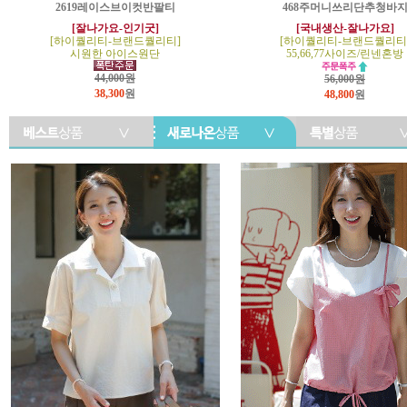
2619레이스브이컷반팔티
468주머니쓰리단추청바
[잘나가요-인기굿]
[국내생산-잘나가요]
[하이퀄리티-브랜드퀄리티]
[하이퀄리티-브랜드퀄리티
시원한 아이스원단
55,66,77사이즈/린넨혼방
44,000원
56,000원
38,300
원
48,800
원