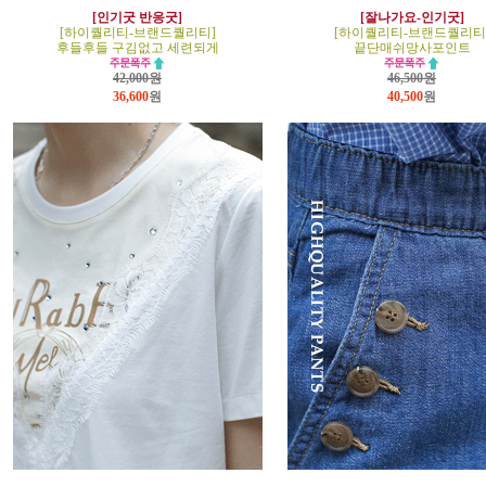
[인기굿 반응굿]
[잘나가요-인기굿]
[하이퀄리티-브랜드퀄리티]
[하이퀄리티-브랜드퀄리티
후들후들 구김없고 세련되게
끝단매쉬망사포인트
42,000원
46,500원
36,600
원
40,500
원