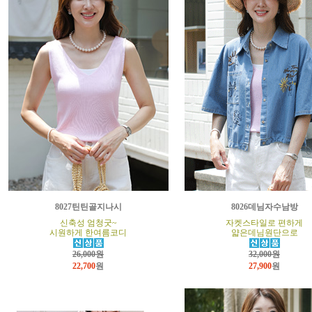
8027틴틴골지나시
8026데님자수남방
신축성 엄청굿~
자켓스타일로 편하게
시원하게 한여름코디
얇은데님원단으로
26,000원
32,000원
22,700
원
27,900
원