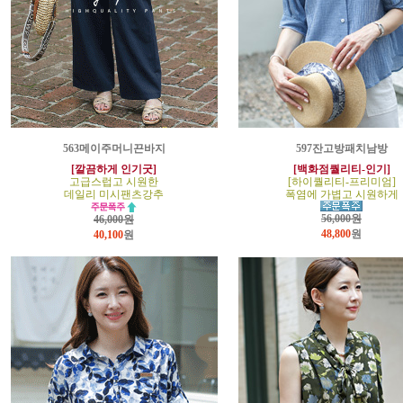
563메이주머니끈바지
597잔고방패치남방
[깔끔하게 인기굿]
[백화점퀄리티-인기]
고급스럽고 시원한
[하이퀄리티-프리미엄]
데일리 미시팬츠강추
폭염에 가볍고 시원하게
56,000원
46,000원
48,800
원
40,100
원