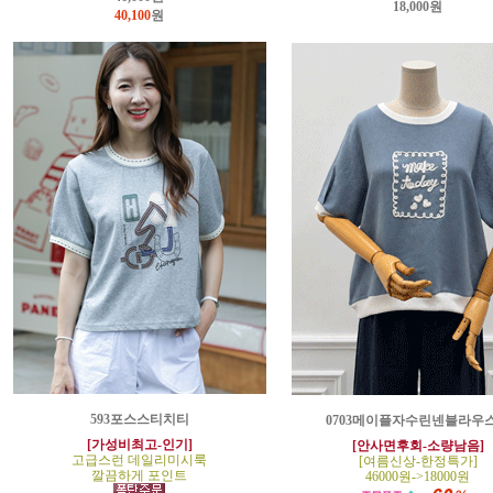
18,000원
40,100
원
593포스스티치티
0703메이플자수린넨블라우
[가성비최고-인기]
[안사면후회-소량남음]
고급스런 데일리미시룩
[여름신상-한정특가]
깔끔하게 포인트
46000원->18000원