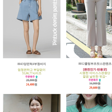
8012쿨링부츠컷스판팬츠
8043양핀턱4부청바지
[완전인기-반응굿]
엄청편하고 부담없이
시원한 아이스스판원단
55,66,77사이즈
깔끔 날씬한 핏감~
28,000원
34,000원
24,400
원
29,600
원