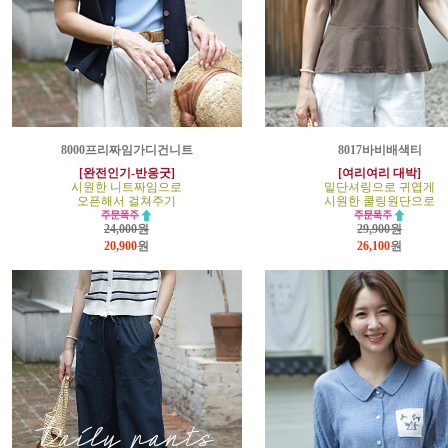
8000프리짜임가디건니트
8017바비배색티
[완전인기-반응굿]
[여리여리 대박]
시원한 니트짜임으로
밑단셔링으로 귀엽게
오픈해서 걸쳐주기
시원한 쿨링원단으로
24,000원
29,900원
20,900
원
26,100
원