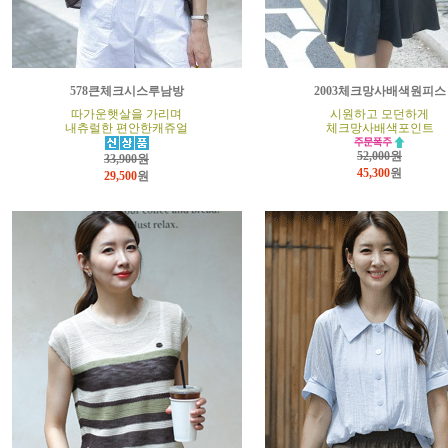
578큰체크시스루남방
2003체크망사배색원피스
따가운햇살을 가리며
시원하고 모던하게
내츄럴한 편안한캐쥬얼
체크망사배색포인트
52,000원
33,900원
45,300
원
29,500
원