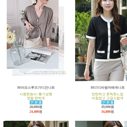
8016모스루즈가디건니트
8015디바썸머배색니트
시원한원사~통기성짱
탄탄하고 쫀득한느낌
정말 편하게
비침없고 고급스럽게
28,000원
39,900원
24,400
원
34,800
원