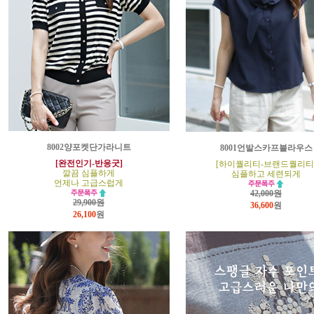
8002양포켓단가라니트
8001언발스카프블라우스
[완전인기-반응굿]
[하이퀄리티-브랜드퀄리티
깔끔 심플하게
심플하고 세련되게
언제나 고급스럽게
42,000원
29,900원
36,600
원
26,100
원