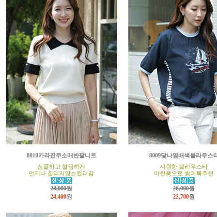
8010카라진주소매반팔니트
8009닻나염배색블라우스
심플하고 깔끔하게
시원한 블라우스티
언제나 질리지않는컬러감
마린풍으로 썸머룩추천
28,000원
26,000원
24,400
원
22,700
원