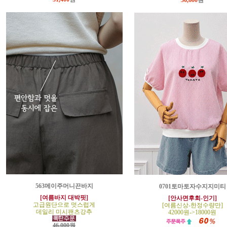
36,600
원
563메이주머니끈바지
0701토마토자수지지미티
[여름바지 대박핏]
[안사면후회-인기]
고급원단으로 멋스럽게
[여름신상-한정수량만]
데일리 미시팬츠강추
42000원->18000원
46,000원