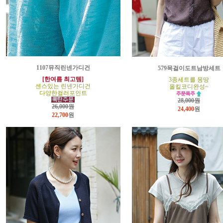
1107뮤직린넨가디건
579목걸이도트남방세트
[한여름 최고템]
3종세트를 몽땅
센스있는 린넨가디건
올킬코디완성~
다양한컬러포인트
28,000원
26,000원
24,400
원
22,700
원