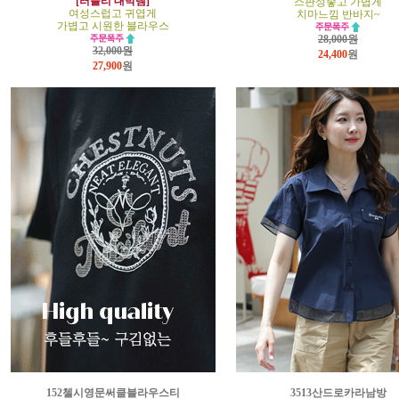
[러블리 대박템]
스판성좋고 가볍게
여성스럽고 귀엽게
치마느낌 반바지~
가볍고 시원한 블라우스
28,000원
32,000원
24,400
원
27,900
원
152첼시영문써클블라우스티
3513산드로카라남방