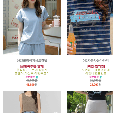
2623쿨링이지세트한벌
562자동차단가라티
[공항룩추천-인기]
[귀염-인기짱]
쿨링원단으로 시원하게
모던하고 캐쥬얼하게
홈웨어,마실룩,여행룩코디
이쁜나염포인트
48,000원
26,000원
41,800
원
22,700
원