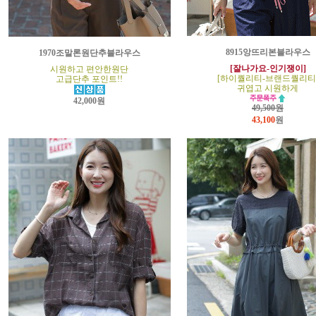
8915앙뜨리본블라우스
1970조말론원단추블라우스
[잘나가요-인기쟁이]
시원하고 편안한원단
[하이퀄리티-브랜드퀄리티
고급단추 포인트!!
귀엽고 시원하게
42,000원
49,500원
43,100
원