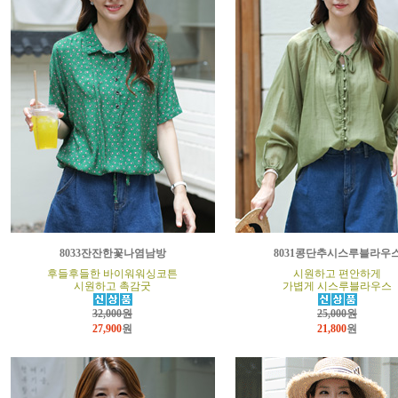
8033잔잔한꽃나염남방
8031콩단추시스루블라우
후들후들한 바이워워싱코튼
시원하고 편안하게
시원하고 촉감굿
가볍게 시스루블라우스
32,000원
25,000원
27,900
원
21,800
원