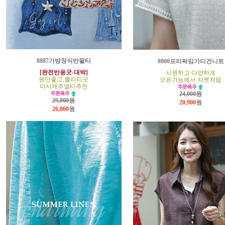
8887가방장식반팔티
8000프리짜임가디건니트
[완전반응굿-대박]
시원하고 다양하게
원단좋고,퀄리티굿
오픈가능해서 자켓처럼
미시캐주얼티추천
24,000원
29,800원
20,900
원
26,000
원