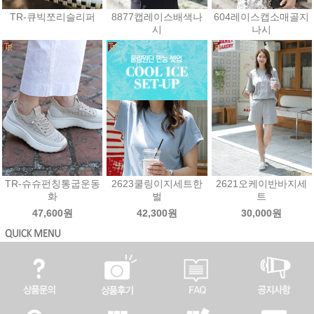
TR-큐빅쪼리슬리퍼
8877캡레이스배색나
604레이스캡소매골지
시
나시
38,800원
24,000원
17,600원
TR-슈슈펀칭통굽운동
2623쿨링이지세트한
2621오케이반바지세
화
벌
트
47,600원
42,300원
30,000원