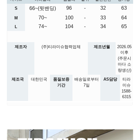
96
-
32
63
66~(뒷밴딩)
S
70~
100
-
33
64
M
74~
104
-
34
65
L
제조자
(주)티라미슈협력업체
제조년월
2026.05
이후
(주문시
마다 소
량생산)
제조국
대한민국
품질보증
배송일로부터
AS담당
티라
기간
7일
미슈
1588-
6315