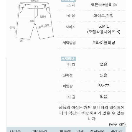
코튼65+폴리35
화이트,진청
S,M,L
(모델착용사이즈:S)
드라이클리닝
없음
있음
55~77
없음
상품의 색상은 개인 모니터의 해상도에
따라 약간의 색상 차이가 있을 수 있습
니다
(단위 cm)
사이즈
허리둘레
힙둘레
밑위
밑단단면
총기장