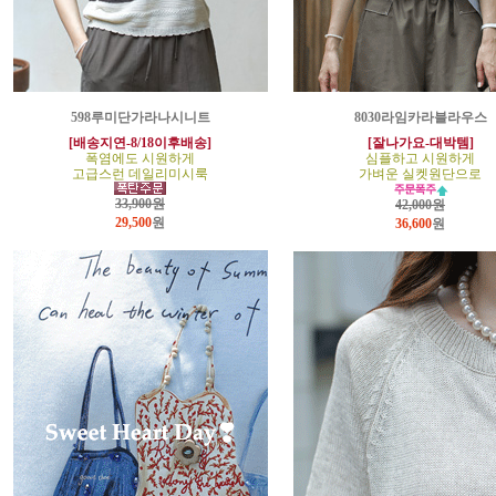
598루미단가라나시니트
8030라임카라블라우스
[배송지연-8/18이후배송]
[잘나가요-대박템]
폭염에도 시원하게
심플하고 시원하게
고급스런 데일리미시룩
가벼운 실켓원단으로
33,900원
42,000원
29,500
원
36,600
원