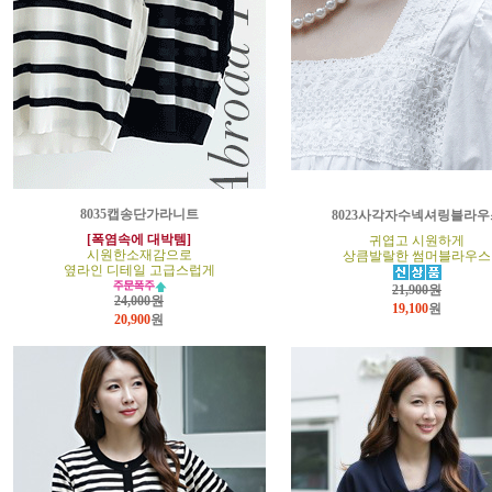
8035캡송단가라니트
8023사각자수넥셔링블라우
[폭염속에 대박템]
귀엽고 시원하게
시원한소재감으로
상큼발랄한 썸머블라우스
옆라인 디테일 고급스럽게
21,900원
24,000원
19,100
원
20,900
원