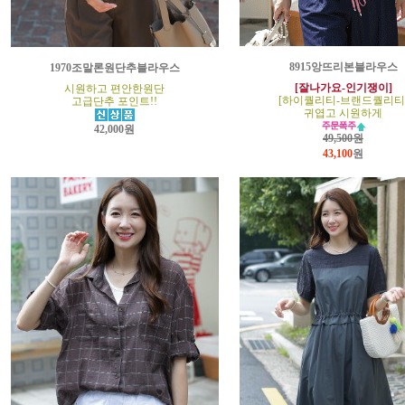
8915앙뜨리본블라우스
1970조말론원단추블라우스
[잘나가요-인기쟁이]
시원하고 편안한원단
[하이퀄리티-브랜드퀄리티
고급단추 포인트!!
귀엽고 시원하게
42,000원
49,500원
43,100
원