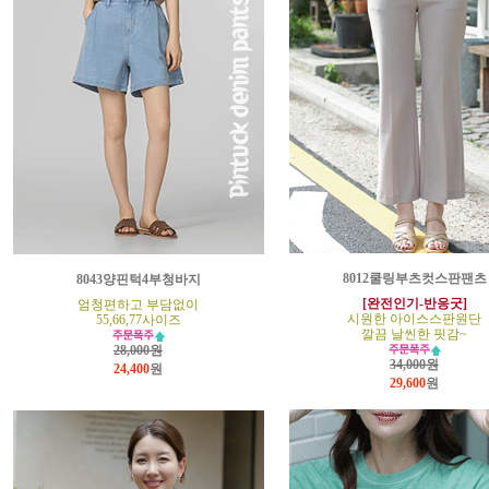
8012쿨링부츠컷스판팬츠
8043양핀턱4부청바지
[완전인기-반응굿]
엄청편하고 부담없이
시원한 아이스스판원단
55,66,77사이즈
깔끔 날씬한 핏감~
28,000원
34,000원
24,400
원
29,600
원