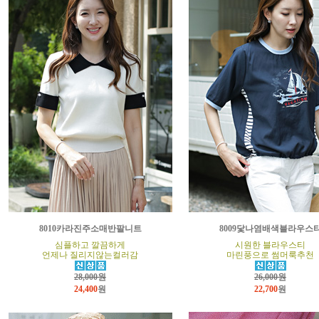
8010카라진주소매반팔니트
8009닻나염배색블라우스
심플하고 깔끔하게
시원한 블라우스티
언제나 질리지않는컬러감
마린풍으로 썸머룩추천
28,000원
26,000원
24,400
원
22,700
원