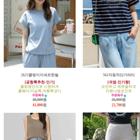
2623쿨링이지세트한벌
562자동차단가라티
[공항룩추천-인기]
[귀염-인기짱]
쿨링원단으로 시원하게
모던하고 캐쥬얼하게
홈웨어,마실룩,여행룩코디
이쁜나염포인트
48,000원
26,000원
41,800
원
22,700
원