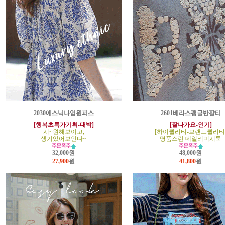
2030에스닉나염원피스
2601베라스팽글반팔티
[행복초특가기획-대박]
[잘나가요-인기]
시~원해보이고,
[하이퀄리티-브랜드퀄리티
생기있어보인다~
명품스런 데일리미시룩
32,000원
48,000원
27,900
원
41,800
원