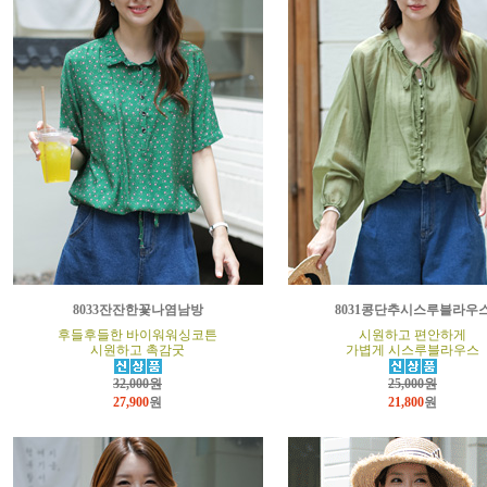
8033잔잔한꽃나염남방
8031콩단추시스루블라우
후들후들한 바이워워싱코튼
시원하고 편안하게
시원하고 촉감굿
가볍게 시스루블라우스
32,000원
25,000원
27,900
원
21,800
원