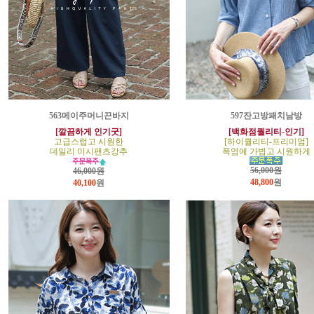
563메이주머니끈바지
597잔고방패치남방
[깔끔하게 인기굿]
[백화점퀄리티-인기]
고급스럽고 시원한
[하이퀄리티-프리미엄]
데일리 미시팬츠강추
폭염에 가볍고 시원하게
56,000원
46,000원
48,800
원
40,100
원