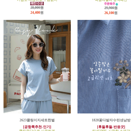
28,000원
29,900원
24,400
원
26,100
원
2623쿨링이지세트한벌
1828꽃다발자수린넨남방
[공항룩추천-인기]
[후들후들-반응굿]