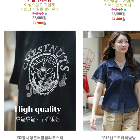
[러블리 대박템]
스판성좋고 가볍게
여성스럽고 귀엽게
치마느낌 반바지~
가볍고 시원한 블라우스
28,000원
32,000원
24,400
원
27,900
원
152첼시영문써클블라우스티
3513산드로카라남방