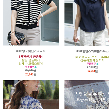
8002양포켓단가라니트
8001언발스카프블라우스
[완전인기-반응굿]
[하이퀄리티-브랜드퀄리티
깔끔 심플하게
심플하고 세련되게
언제나 고급스럽게
42,000원
29,900원
36,600
원
26,100
원