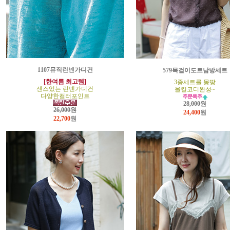
1107뮤직린넨가디건
579목걸이도트남방세트
[한여름 최고템]
3종세트를 몽땅
센스있는 린넨가디건
올킬코디완성~
다양한컬러포인트
28,000원
26,000원
24,400
원
22,700
원