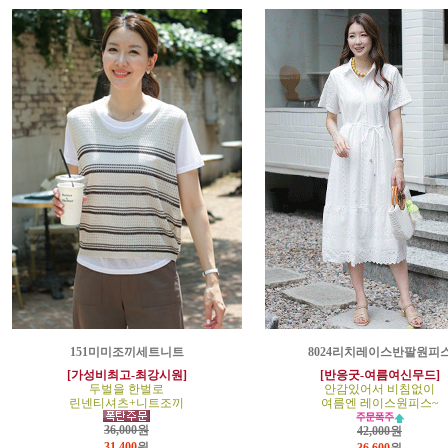
151미미조끼세트니트
8024리치레이스반팔원피
[가성비최고-최강시원]
[반응굿-여름여신무드]
두벌을 한벌로
안감있어서 비침없이
린넨티셔츠+니트조끼
여름엔 레이스원피스~
36,000원
42,000원
31,400
원