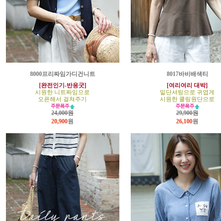
8000프리짜임가디건니트
8017바비배색티
[완전인기-반응굿]
[여리여리 대박]
시원한 니트짜임으로
밑단셔링으로 귀엽게
오픈해서 걸쳐주기
시원한 쿨링원단으로
24,000원
29,900원
20,900
원
26,100
원