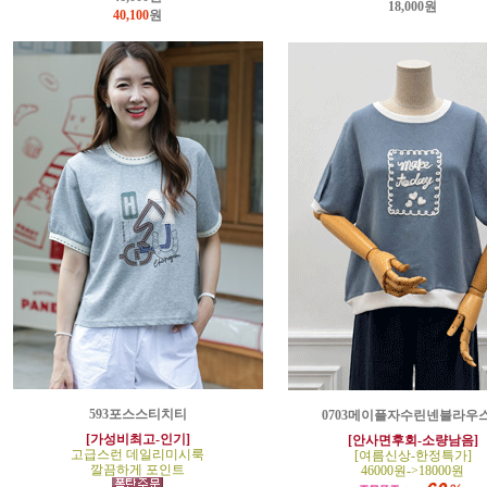
18,000원
40,100
원
593포스스티치티
0703메이플자수린넨블라우
[가성비최고-인기]
[안사면후회-소량남음]
고급스런 데일리미시룩
[여름신상-한정특가]
깔끔하게 포인트
46000원->18000원