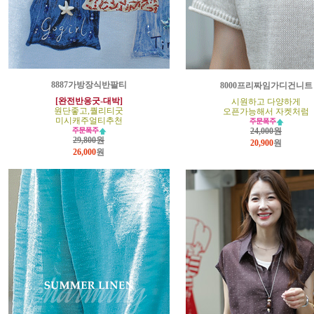
8887가방장식반팔티
8000프리짜임가디건니트
[완전반응굿-대박]
시원하고 다양하게
원단좋고,퀄리티굿
오픈가능해서 자켓처럼
미시캐주얼티추천
24,000원
29,800원
20,900
원
26,000
원