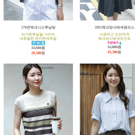
578큰체크시스루남방
2003체크망사배색원피스
따가운햇살을 가리며
시원하고 모던하게
내츄럴한 편안한캐쥬얼
체크망사배색포인트
52,000원
33,900원
45,300
원
29,500
원