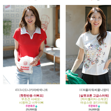
4513시드니카라배색니트
1136플라워써클나염티
[핫한반응-이뻐요]
[실켓코튼 고급스러워]
무조건 사세요~
[하이퀄리티-소재굿]
시원하고 너무이뻐
여성스런 코디아이템
29,900원
34,000원