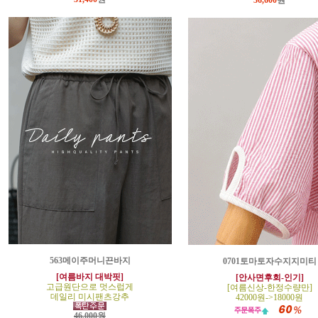
36,600
원
563메이주머니끈바지
0701토마토자수지지미티
[여름바지 대박핏]
[안사면후회-인기]
고급원단으로 멋스럽게
[여름신상-한정수량만]
데일리 미시팬츠강추
42000원->18000원
46,000원