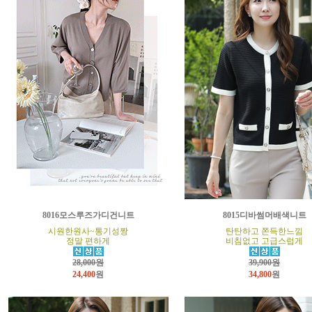
8016모스루즈가디건니트
8015디바썸머배색니트
시원한원사~통기성짱
탄탄하고 쫀득한느낌
정말 편하게
비침없고 고급스럽게
28,000원
39,900원
24,400
원
34,800
원