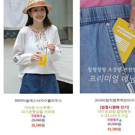
2626바람처럼투턱반바지
8004타슬에스닉자수블라우스
[엄청시원해-인기]
가벼운 시스루룩~
16수초경량 찰랑팬츠
따가운햇살을 가려줘
S~XL사이즈구성
29,900원
49,900원
26,100
원
43,500
원