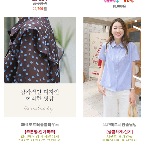
26,000원
18,000원
22,700
원
8041도트러플블라우스
5557메르시잔줄남방
[주문짱-인기폭주]
[상콤하게-인기]
컬러배색감이 세련되게
시원한 A라인핏
가볍고 시원하고 구김없이
폭염데일리 정석패션