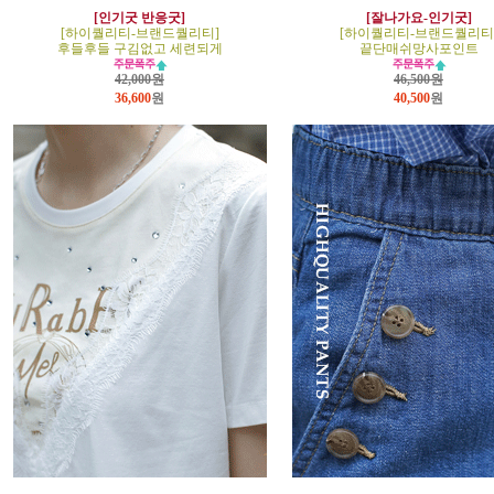
[인기굿 반응굿]
[잘나가요-인기굿]
[하이퀄리티-브랜드퀄리티]
[하이퀄리티-브랜드퀄리티
후들후들 구김없고 세련되게
끝단매쉬망사포인트
42,000원
46,500원
36,600
원
40,500
원