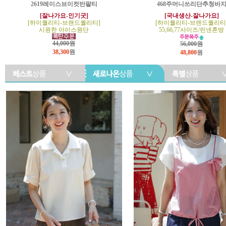
2619레이스브이컷반팔티
468주머니쓰리단추청바
[잘나가요-인기굿]
[국내생산-잘나가요]
[하이퀄리티-브랜드퀄리티]
[하이퀄리티-브랜드퀄리티
시원한 아이스원단
55,66,77사이즈/린넨혼방
44,000원
56,000원
38,300
원
48,800
원