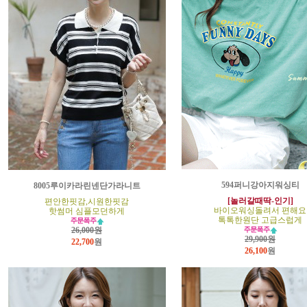
594퍼니강아지워싱티
8005루이카라린넨단가라니트
[놀러갈때딱-인기]
편안한핏감,시원한핏감
바이오워싱돌려서 편해요
핫썸머 심플모던하게
톡톡한원단 고급스럽게
26,000원
29,900원
22,700
원
26,100
원