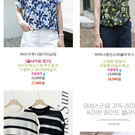
8042수묵나염카라남방
8040나염민소매블라우스
[잘나가요-인기]
시원한 핫썸머
바이오워싱으로 부드럽게
여행룩,데일리룩굿
시원하고 편안한데일리
24,000원
32,000원
20,900
원
27,900
원