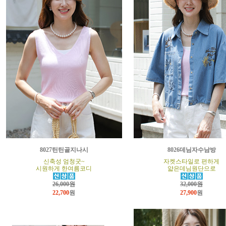
8027틴틴골지나시
8026데님자수남방
신축성 엄청굿~
자켓스타일로 편하게
시원하게 한여름코디
얇은데님원단으로
26,000원
32,000원
22,700
원
27,900
원