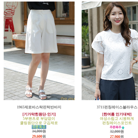
1965제로바스락핀턱반바지
3711펀칭레이스블라우스
[기가막힌원단-인기]
[한여름 인기대박]
5부팬츠로 부담없이
여성스럽고 시원하게
쿨링원단으로 구김제로
펀칭레이스포인트
34,000원
32,000원
29,600
원
27,900
원