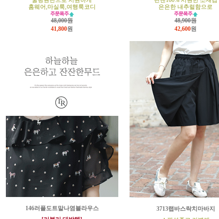
쿨링원단으로 시원하게
린넨100% 시원한 소재감
홈웨어,마실룩,여행룩코디
은은한 내추럴함으로
48,000원
48,900원
41,800
원
42,600
원
146러플도트말나염블라우스
3713랩바스락치마바지