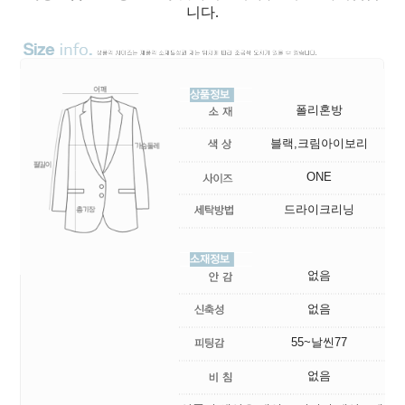
니다.
폴리혼방
블랙,크림아이보리
ONE
드라이크리닝
없음
없음
55~날씬77
없음