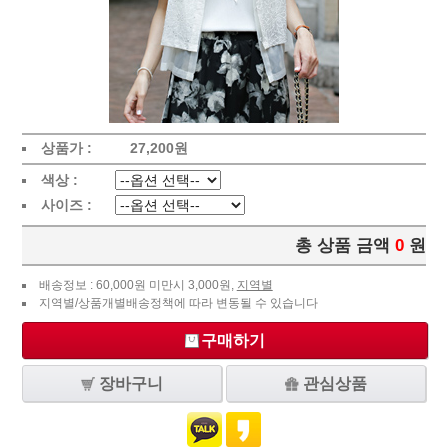
상품가 :
27,200
원
색상 :
사이즈 :
총 상품 금액
0
원
배송정보 : 60,000원 미만시 3,000원,
지역별
지역별/상품개별배송정책에 따라 변동될 수 있습니다
구매하기
장바구니
관심상품