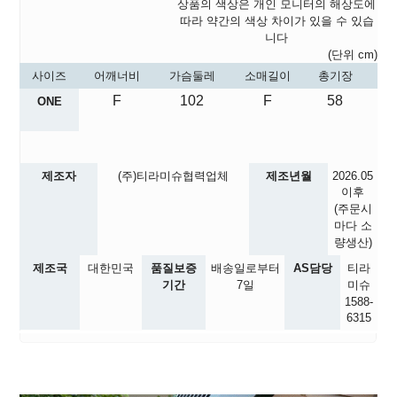
상품의 색상은 개인 모니터의 해상도에
따라 약간의 색상 차이가 있을 수 있습
니다
(단위 cm)
사이즈
어깨너비
가슴둘레
소매길이
총기장
F
102
F
58
ONE
제조자
(주)티라미슈협력업체
제조년월
2026.05
이후
(주문시
마다 소
량생산)
제조국
대한민국
품질보증
배송일로부터
AS담당
티라
기간
7일
미슈
1588-
6315