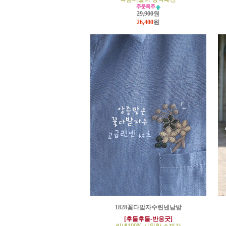
29,900원
26,400
원
1828꽃다발자수린넨남방
[후들후들-반응굿]