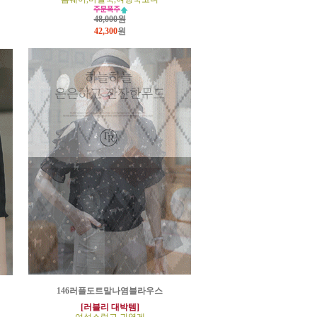
48,000원
42,300
원
146러플도트말나염블라우스
[러블리 대박템]