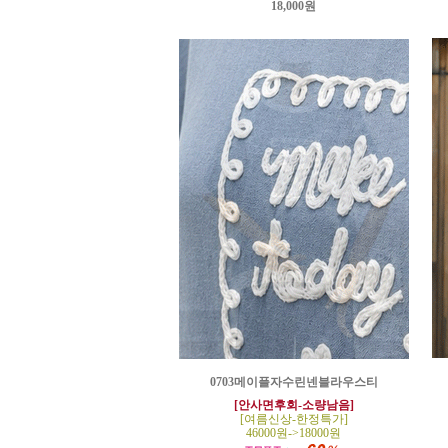
18,000원
0703메이플자수린넨블라우스티
[안사면후회-소량남음]
[여름신상-한정특가]
46000원->18000원