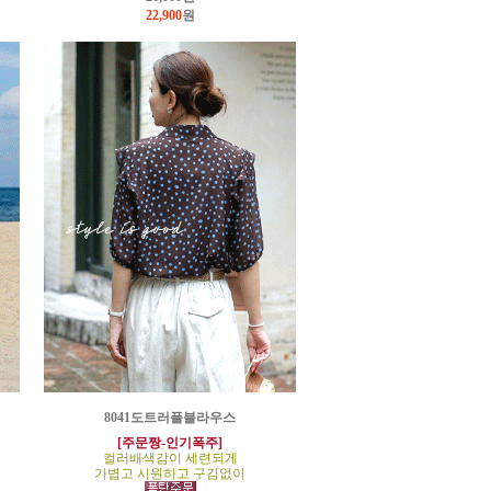
22,900
원
8041도트러플블라우스
[주문짱-인기폭주]
컬러배색감이 세련되게
가볍고 시원하고 구김없이