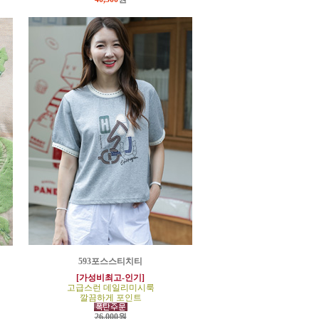
593포스스티치티
[가성비최고-인기]
고급스런 데일리미시룩
깔끔하게 포인트
26,000원