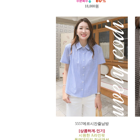
18,000원
5557메르시잔줄남방
[상콤하게-인기]
시원한 A라인핏
폭염데일리 정석패션