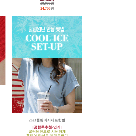
28,000원
24,700
원
2623쿨링이지세트한벌
[공항룩추천-인기]
쿨링원단으로 시원하게
홈웨어,마실룩,여행룩코디