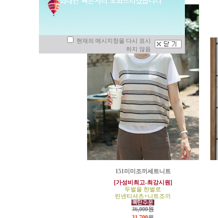
현재의 메시지창을 다시 표시
하지 않음
151미미조끼세트니트
[가성비최고-최강시원]
두벌을 한벌로
린넨티셔츠+니트조끼
36,000원
31,700
원