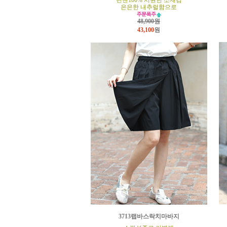
린넨100% 시원한 소재감
은은한 내추럴함으로
48,900원
43,100
원
3713랩바스락치마바지