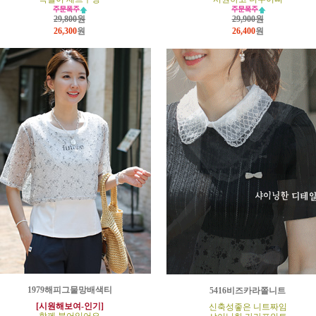
29,800원
29,900원
26,300
원
26,400
원
1979해피그물망배색티
5416비즈카라쫄니트
[시원해보여-인기]
신축성좋은 니트짜임