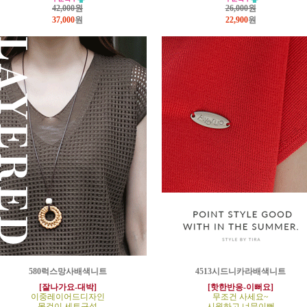
42,000원
26,000원
37,000
원
22,900
원
580럭스망사배색니트
4513시드니카라배색니트
[잘나가요-대박]
[핫한반응-이뻐요]
이중레이어드디자인
무조건 사세요~
목걸이 세트구성
시원하고 너무이뻐