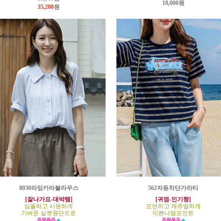
18,000원
35,200
원
8030라임카라블라우스
562자동차단가라티
[잘나가요-대박템]
[귀염-인기짱]
심플하고 시원하게
모던하고 캐쥬얼하게
가벼운 실켓원단으로
이쁜나염포인트