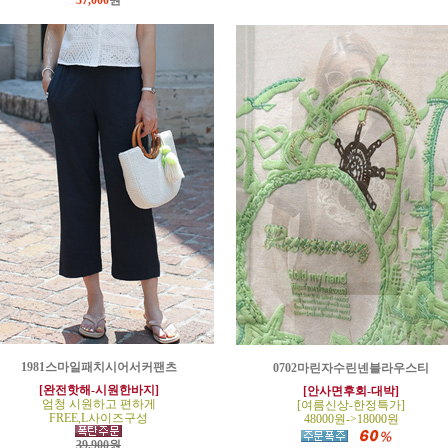
37,000
원
1981스마일패치시어서커팬츠
0702마린자수린넨블라우스티
[완전핫해-시원한바지]
[안사면후회-대박]
엄청 시원하고 편하게
[여름신상-한정특가]
FREE,L사이즈구성
48000원->18000원
39,900원