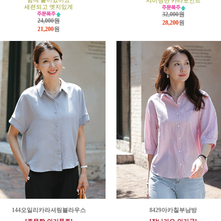
함께 붙어있어요
샤이닝한 카라포인트
세련되고 엣지있게
32,000원
24,000원
28,200
원
21,200
원
144오일리카라셔링블라우스
8429아카칠부남방