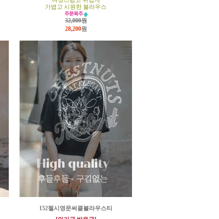
여성스럽고 귀엽게
가볍고 시원한 블라우스
32,000원
28,200
원
152첼시영문써클블라우스티