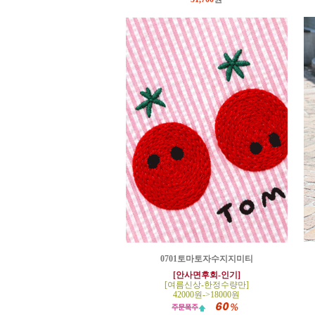
0701토마토자수지지미티
[안사면후회-인기]
[여름신상-한정수량만]
42000원->18000원