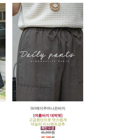
563메이주머니끈바지
[여름바지 대박핏]
고급원단으로 멋스럽게
데일리 미시팬츠강추
46,000원
40,500
원