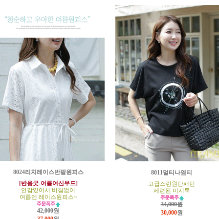
8024리치레이스반팔원피스
8011멀티나염티
[반응굿-여름여신무드]
고급스런원단패턴
안감있어서 비침없이
세련된 미시룩
여름엔 레이스원피스~
34,000원
42,000원
30,000
원