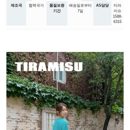
제조국
협력국가
품질보증
배송일로부터
AS담당
티라
기간
7일
미슈
1588-
6315