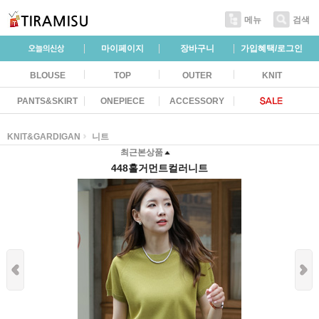
메뉴
검색
마이페이지
장바구니
가입혜택/로그인
BLOUSE
TOP
OUTER
KNIT
PANTS&SKIRT
ONEPIECE
ACCESSORY
KNIT&GARDIGAN
니트
최근본상품
448홀거먼트컬러니트