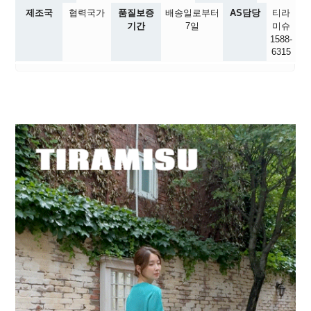
제조국
협력국가
품질보증
배송일로부터
AS담당
티라
기간
7일
미슈
1588-
6315