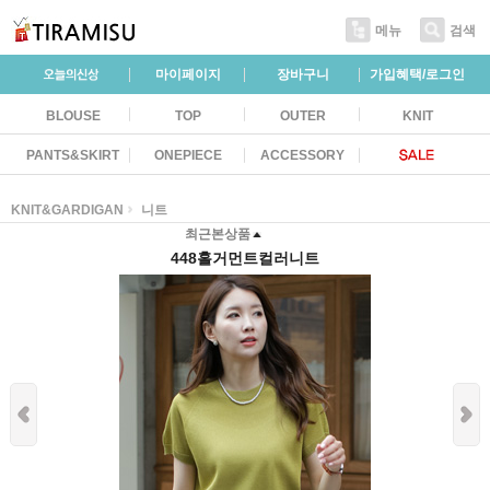
메뉴
검색
마이페이지
장바구니
가입혜택/로그인
BLOUSE
TOP
OUTER
KNIT
PANTS&SKIRT
ONEPIECE
ACCESSORY
KNIT&GARDIGAN
니트
최근본상품
448홀거먼트컬러니트