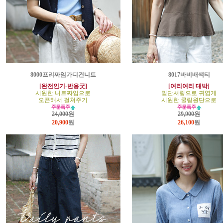
8000프리짜임가디건니트
8017바비배색티
[완전인기-반응굿]
[여리여리 대박]
시원한 니트짜임으로
밑단셔링으로 귀엽게
오픈해서 걸쳐주기
시원한 쿨링원단으로
24,000원
29,900원
20,900
원
26,100
원