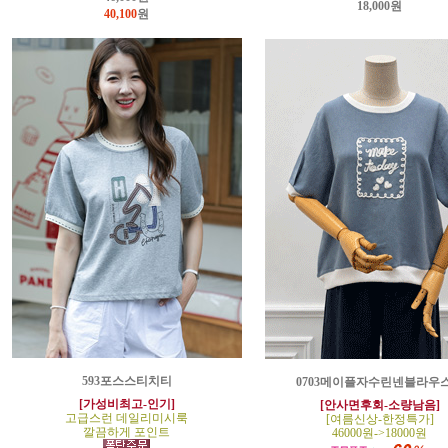
18,000원
40,100
원
593포스스티치티
0703메이플자수린넨블라우
[가성비최고-인기]
[안사면후회-소량남음]
고급스런 데일리미시룩
[여름신상-한정특가]
깔끔하게 포인트
46000원->18000원