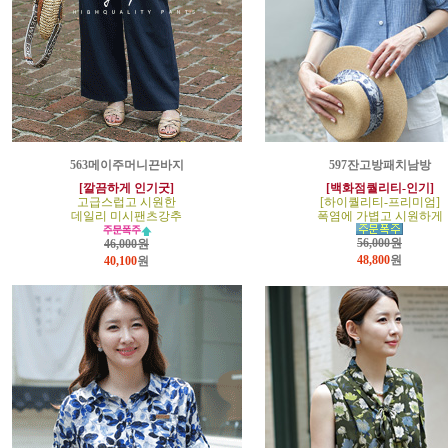
563메이주머니끈바지
597잔고방패치남방
[깔끔하게 인기굿]
[백화점퀄리티-인기]
고급스럽고 시원한
[하이퀄리티-프리미엄]
데일리 미시팬츠강추
폭염에 가볍고 시원하게
56,000원
46,000원
48,800
원
40,100
원