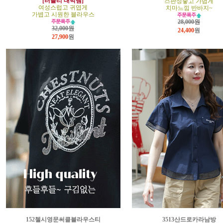
[러블리 대박템]
스판성좋고 가볍게
여성스럽고 귀엽게
치마느낌 반바지~
가볍고 시원한 블라우스
28,000원
32,000원
24,400
원
27,900
원
152첼시영문써클블라우스티
3513산드로카라남방