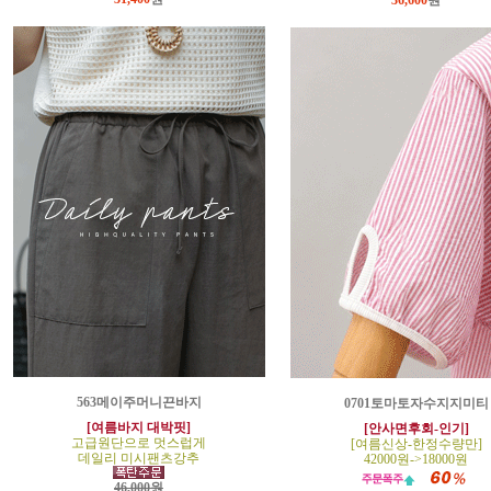
36,600
원
563메이주머니끈바지
0701토마토자수지지미티
[여름바지 대박핏]
[안사면후회-인기]
고급원단으로 멋스럽게
[여름신상-한정수량만]
데일리 미시팬츠강추
42000원->18000원
46,000원