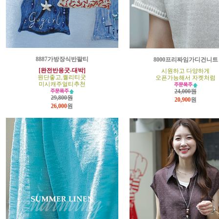
8887가방장식반팔티
8000프리짜임가디건니트
[완전반응굿-대박]
시원하고 다양하게
원단좋고,퀄리티굿
오픈가능해서 자켓처럼
미시캐주얼티추천
24,000원
29,800원
20,900
원
26,000
원