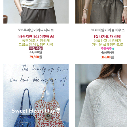
598루미단가라나시니트
8030라임카라블라우스
[배송지연-8/18이후배송]
[잘나가요-대박템]
폭염에도 시원하게
심플하고 시원하게
고급스런 데일리미시룩
가벼운 실켓원단으로
33,900원
42,000원
29,500
원
36,600
원