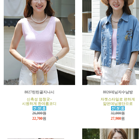
8027틴틴골지나시
8026데님자수남방
신축성 엄청굿~
자켓스타일로 편하게
시원하게 한여름코디
얇은데님원단으로
26,000원
32,000원
22,700
원
27,900
원