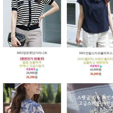
8002양포켓단가라니트
8001언발스카프블라우스
[완전인기-반응굿]
[하이퀄리티-브랜드퀄리티
깔끔 심플하게
심플하고 세련되게
언제나 고급스럽게
42,000원
29,900원
36,600
원
26,100
원