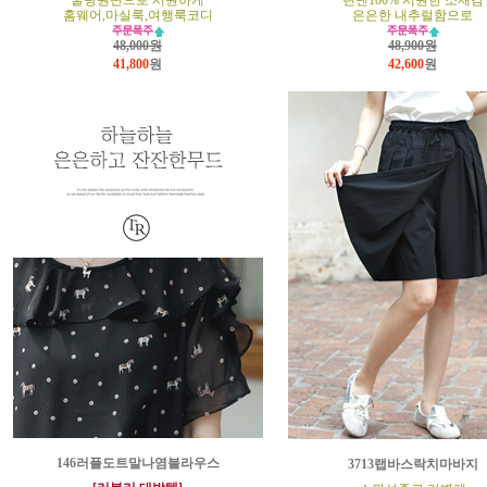
쿨링원단으로 시원하게
린넨100% 시원한 소재감
홈웨어,마실룩,여행룩코디
은은한 내추럴함으로
48,000원
48,900원
41,800
원
42,600
원
146러플도트말나염블라우스
3713랩바스락치마바지