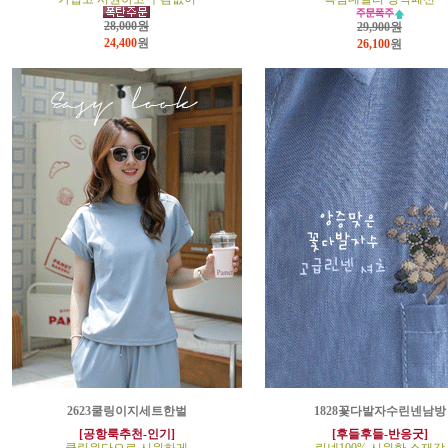
28,000원
29,900원
24,400
원
26,100
원
2623쿨링이지세트한벌
1828꽃다발자수린넨남방
[공항룩추천-인기]
[후들후들-반응굿]