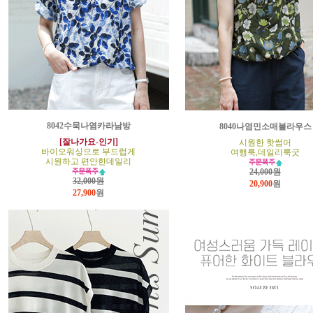
8042수묵나염카라남방
8040나염민소매블라우스
[잘나가요-인기]
시원한 핫썸머
바이오워싱으로 부드럽게
여행룩,데일리룩굿
시원하고 편안한데일리
24,000원
32,000원
20,900
원
27,900
원