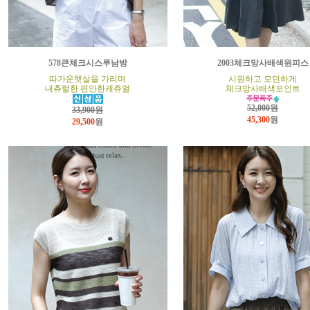
578큰체크시스루남방
2003체크망사배색원피스
따가운햇살을 가리며
시원하고 모던하게
내츄럴한 편안한캐쥬얼
체크망사배색포인트
52,000원
33,900원
45,300
원
29,500
원