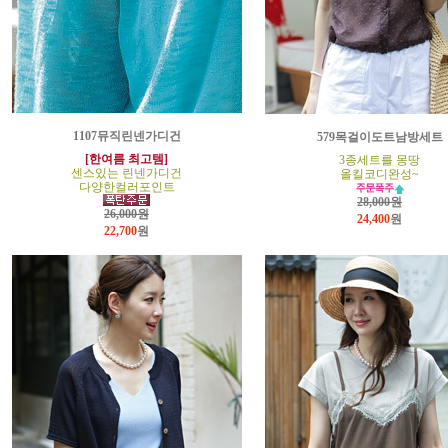
1107뮤직린넨가디건
579목걸이도트남방세트
[한여름 최고템]
3종세트를 몽땅
센스있는 린넨가디건
올킬코디완성~
다양한컬러포인트
28,000원
26,000원
24,400
원
22,700
원