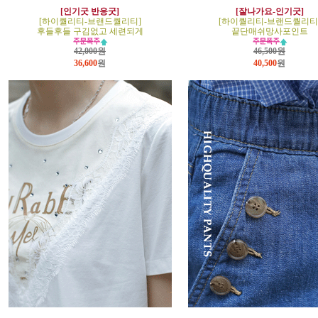
[인기굿 반응굿]
[잘나가요-인기굿]
[하이퀄리티-브랜드퀄리티]
[하이퀄리티-브랜드퀄리티
후들후들 구김없고 세련되게
끝단매쉬망사포인트
42,000원
46,500원
36,600
원
40,500
원