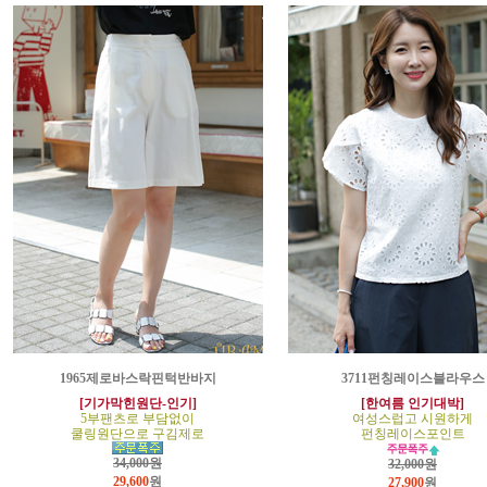
1965제로바스락핀턱반바지
3711펀칭레이스블라우스
[기가막힌원단-인기]
[한여름 인기대박]
5부팬츠로 부담없이
여성스럽고 시원하게
쿨링원단으로 구김제로
펀칭레이스포인트
34,000원
32,000원
29,600
원
27,900
원