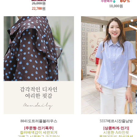
26,000원
18,000원
22,700
원
8041도트러플블라우스
5557메르시잔줄남방
[주문짱-인기폭주]
[상콤하게-인기]
컬러배색감이 세련되게
시원한 A라인핏
가볍고 시원하고 구김없이
폭염데일리 정석패션