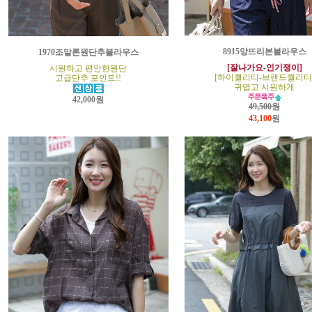
8915앙뜨리본블라우스
1970조말론원단추블라우스
[잘나가요-인기쟁이]
시원하고 편안한원단
[하이퀄리티-브랜드퀄리티
고급단추 포인트!!
귀엽고 시원하게
42,000원
49,500원
43,100
원