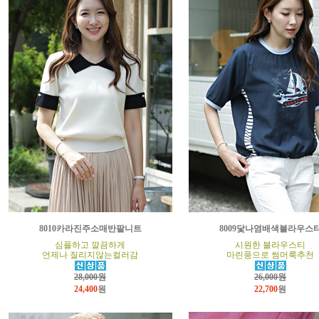
8010카라진주소매반팔니트
8009닻나염배색블라우스
심플하고 깔끔하게
시원한 블라우스티
언제나 질리지않는컬러감
마린풍으로 썸머룩추천
28,000원
26,000원
24,400
원
22,700
원