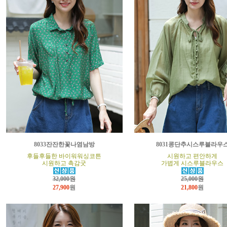
8033잔잔한꽃나염남방
8031콩단추시스루블라우
후들후들한 바이워워싱코튼
시원하고 편안하게
시원하고 촉감굿
가볍게 시스루블라우스
32,000원
25,000원
27,900
원
21,800
원