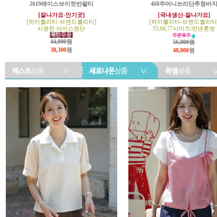
2619레이스브이컷반팔티
468주머니쓰리단추청바
[잘나가요-인기굿]
[국내생산-잘나가요]
[하이퀄리티-브랜드퀄리티]
[하이퀄리티-브랜드퀄리티
시원한 아이스원단
55,66,77사이즈/린넨혼방
44,000원
56,000원
38,300
원
48,800
원