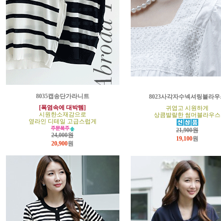
8035캡송단가라니트
8023사각자수넥셔링블라우
[폭염속에 대박템]
귀엽고 시원하게
시원한소재감으로
상큼발랄한 썸머블라우스
옆라인 디테일 고급스럽게
21,900원
24,000원
19,100
원
20,900
원