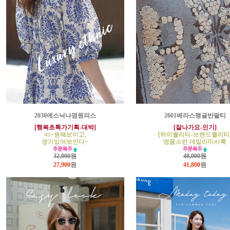
2030에스닉나염원피스
2601베라스팽글반팔티
[행복초특가기획-대박]
[잘나가요-인기]
시~원해보이고,
[하이퀄리티-브랜드퀄리티
생기있어보인다~
명품스런 데일리미시룩
32,000원
48,000원
27,900
원
41,800
원