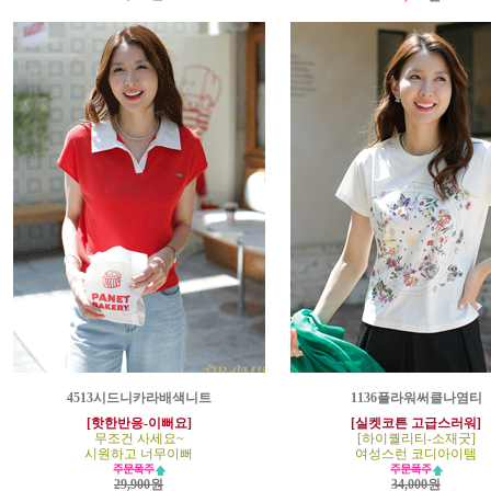
4513시드니카라배색니트
1136플라워써클나염티
[핫한반응-이뻐요]
[실켓코튼 고급스러워]
무조건 사세요~
[하이퀄리티-소재굿]
시원하고 너무이뻐
여성스런 코디아이템
29,900원
34,000원