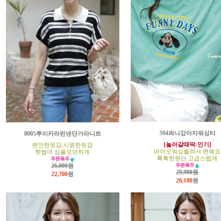
594퍼니강아지워싱티
8005루이카라린넨단가라니트
[놀러갈때딱-인기]
편안한핏감,시원한핏감
바이오워싱돌려서 편해요
핫썸머 심플모던하게
톡톡한원단 고급스럽게
26,000원
29,900원
22,700
원
26,100
원