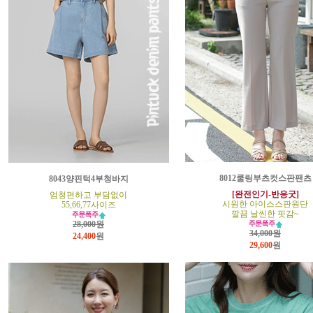
8012쿨링부츠컷스판팬츠
8043양핀턱4부청바지
[완전인기-반응굿]
엄청편하고 부담없이
시원한 아이스스판원단
55,66,77사이즈
깔끔 날씬한 핏감~
28,000원
34,000원
24,400
원
29,600
원