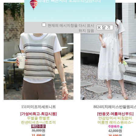
현재의 메시지창을 다시 표시
하지 않음
151미미조끼세트니트
8024리치레이스반팔원피
[가성비최고-최강시원]
[반응굿-여름여신무드]
두벌을 한벌로
안감있어서 비침없이
린넨티셔츠+니트조끼
여름엔 레이스원피스~
36,000원
42,000원
31,400
원