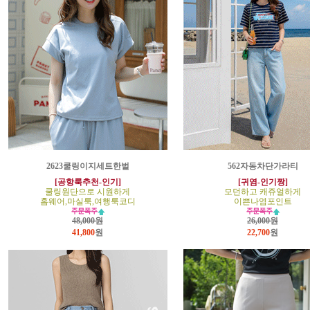
2623쿨링이지세트한벌
562자동차단가라티
[공항룩추천-인기]
[귀염-인기짱]
쿨링원단으로 시원하게
모던하고 캐쥬얼하게
홈웨어,마실룩,여행룩코디
이쁜나염포인트
48,000원
26,000원
41,800
원
22,700
원