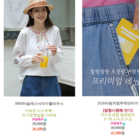
2626바람처럼투턱반바지
8004타슬에스닉자수블라우스
[엄청시원해-인기]
가벼운 시스루룩~
16수초경량 찰랑팬츠
따가운햇살을 가려줘
S~XL사이즈구성
29,900원
49,900원
26,100
원
43,500
원