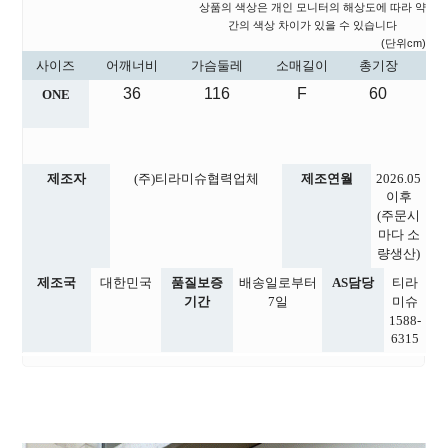
상품의 색상은 개인 모니터의 해상도에 따라 약
간의 색상 차이가 있을 수 있습니다
(단위cm)
사이즈
어깨너비
가슴둘레
소매길이
총기장
36
116
F
60
ONE
제조자
(주)티라미슈협력업체
제조연월
2026.05
이후
(주문시
마다 소
량생산)
제조국
대한민국
품질보증
배송일로부터
AS담당
티라
기간
7일
미슈
1588-
6315