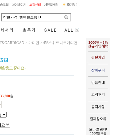
IT&GARDIGAN
>
가디건
>
458스위트니트가디건
켓활용도 좋아요~
33,500
원