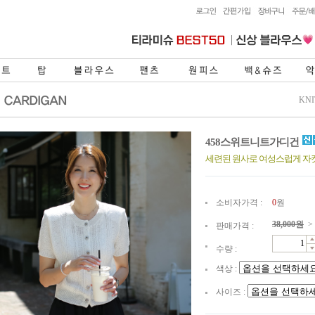
KN
458스위트니트가디건
세련된 원사로 여성스럽게 자
소비자가격 :
0
원
38,000
원
>
판매가격 :
수량 :
색상 :
사이즈 :