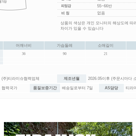
55~66반
없음
상품의 색상은 개인 모니터의 해상도에 따
차이가 있을 수 있습니다
어깨너비
가슴둘레
소매길이
36
90
21
(주)티라미슈협력업체
제조년월
2026.05이후 (주문시마다
협력국가
품질보증기간
배송일로부터 7일
AS담당
티라미슈