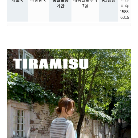
제조국
대한민국
품질보증
배송일로부터
AS담당
티라
기간
7일
미슈
1588-
6315