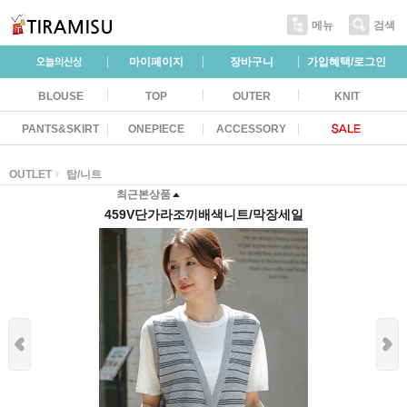
메뉴
검색
마이페이지
장바구니
가입혜택/로그인
BLOUSE
TOP
OUTER
KNIT
PANTS&SKIRT
ONEPIECE
ACCESSORY
OUTLET
탑/니트
최근본상품
459V단가라조끼배색니트/막장세일