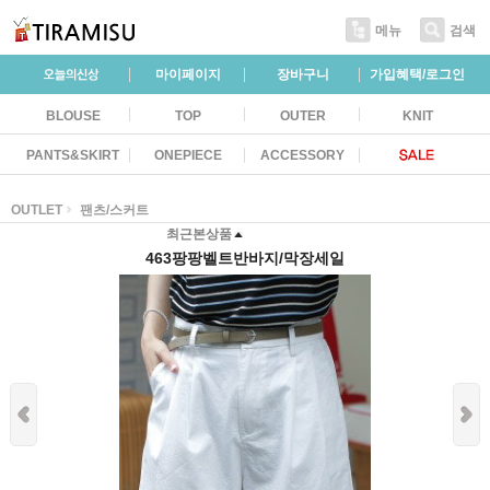
메뉴
검색
마이페이지
장바구니
가입혜택/로그인
BLOUSE
TOP
OUTER
KNIT
PANTS&SKIRT
ONEPIECE
ACCESSORY
OUTLET
팬츠/스커트
최근본상품
463팡팡벨트반바지/막장세일