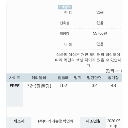
없음
없음
55~66반
없음
상품의 색상은 개인 모니터의 해상도에
따라 약간의 색상 차이가 있을 수 있습니
다
(단위 cm)
사이즈
허리둘레
힙둘레
밑위
밑단단면
총기장
102
-
32
48
72~(뒷밴딩)
FREE
제조자
(주)티라미슈협력업체
제조년월
2026.05
이후