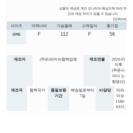
상품의 색상은 개인 모니터의 해상도에 따라 약
간의 색상 차이가 있을 수 있습니다
(단위cm)
사이즈
어깨너비
가슴둘레
소매길이
총기장
F
112
F
56
ONE
제조자
(주)티라미슈협력업체
제조연월
2026.05
이후
(주문시
마다 소
량생산)
제조국
협력국가
품질보증
배송일로부터
AS담당
티라
기간
7일
미슈
1588-
6315