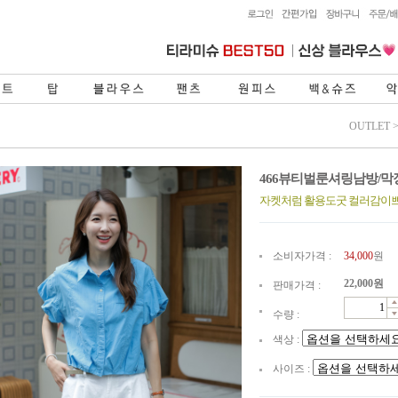
OUTLET
466뷰티벌룬셔링남방/
자켓처럼 활용도굿 컬러감이
소비자가격 :
34,000
원
22,000
원
판매가격 :
수량 :
색상 :
사이즈 :