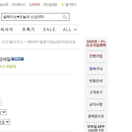
>
셔츠/블라우스
>
466뷰티벌룬셔링남방/막장세일
막장세일
쁘고 귀엽게