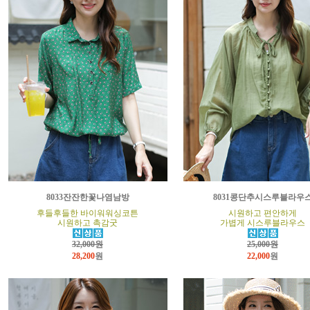
8033잔잔한꽃나염남방
8031콩단추시스루블라우
후들후들한 바이워워싱코튼
시원하고 편안하게
시원하고 촉감굿
가볍게 시스루블라우스
32,000원
25,000원
28,200
원
22,000
원