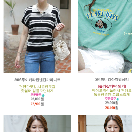
594퍼니강아지워싱티
8005루이카라린넨단가라니트
[놀러갈때딱-인기]
편안한핏감,시원한핏감
바이오워싱돌려서 편해요
핫썸머 심플모던하게
톡톡한원단 고급스럽게
26,000원
29,900원
22,900
원
26,400
원