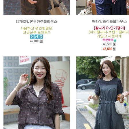
8915앙뜨리본블라우스
1970조말론원단추블라우스
[잘나가요-인기쟁이]
시원하고 편안한원단
[하이퀄리티-브랜드퀄리티
고급단추 포인트!!
귀엽고 시원하게
42,000원
49,500원
43,600
원