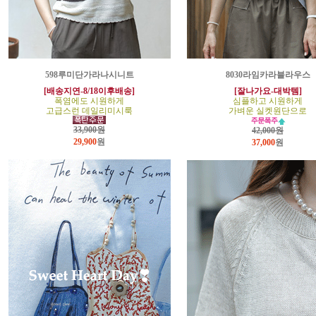
598루미단가라나시니트
8030라임카라블라우스
[배송지연-8/18이후배송]
[잘나가요-대박템]
폭염에도 시원하게
심플하고 시원하게
고급스런 데일리미시룩
가벼운 실켓원단으로
33,900원
42,000원
29,900
원
37,000
원