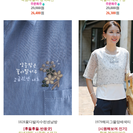
29,900원
29,800원
26,400
원
26,300
원
1828꽃다발자수린넨남방
1979해피그물망배색티
[후들후들-반응굿]
[시원해보여-인기]