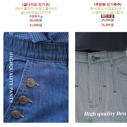
[잘나가요-인기굿]
[주문짱-인기폭주]
[하이퀄리티-브랜드퀄리티]
화이트도 비침없어요^^
끝단매쉬망사포인트
시원하고 고급스럽게
29,900원
46,500원
26,400
원
41,000
원