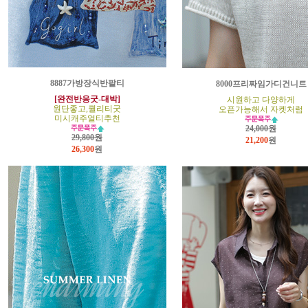
8887가방장식반팔티
8000프리짜임가디건니트
[완전반응굿-대박]
시원하고 다양하게
원단좋고,퀄리티굿
오픈가능해서 자켓처럼
미시캐주얼티추천
24,000원
29,800원
21,200
원
26,300
원