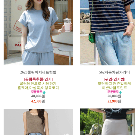
2623쿨링이지세트한벌
562자동차단가라티
[공항룩추천-인기]
[귀염-인기짱]
쿨링원단으로 시원하게
모던하고 캐쥬얼하게
홈웨어,마실룩,여행룩코디
이쁜나염포인트
48,000원
26,000원
42,300
원
22,900
원