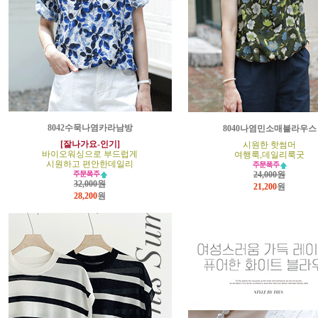
8042수묵나염카라남방
8040나염민소매블라우스
[잘나가요-인기]
시원한 핫썸머
바이오워싱으로 부드럽게
여행룩,데일리룩굿
시원하고 편안한데일리
24,000원
32,000원
21,200
원
28,200
원