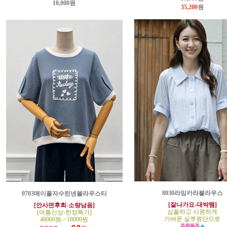
18,000원
35,200
원
8030라임카라블라우스
0703메이플자수린넨블라우스티
[잘나가요-대박템]
[안사면후회-소량남음]
심플하고 시원하게
[여름신상-한정특가]
가벼운 실켓원단으로
46000원->18000원