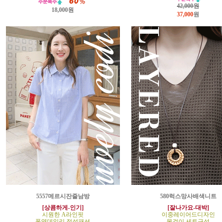
42,000원
18,000원
37,000
원
5557메르시잔줄남방
580럭스망사배색니트
[상콤하게-인기]
[잘나가요-대박]
시원한 A라인핏
이중레이어드디자인
폭염데일리 정석패션
목걸이 세트구성