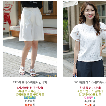
1965제로바스락핀턱반바지
3711펀칭레이스블라우스
[기가막힌원단-인기]
[한여름 인기대박]
5부팬츠로 부담없이
여성스럽고 시원하게
쿨링원단으로 구김제로
펀칭레이스포인트
34,000원
32,000원
30,000
원
28,200
원