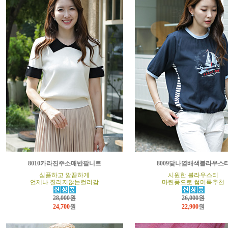
8010카라진주소매반팔니트
8009닻나염배색블라우스
심플하고 깔끔하게
시원한 블라우스티
언제나 질리지않는컬러감
마린풍으로 썸머룩추천
28,000원
26,000원
24,700
원
22,900
원