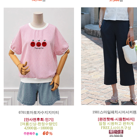
37,000
원
1981스마일패치시어서커팬
0701토마토자수지지미티
[완전핫해-시원한바지]
[안사면후회-인기]
엄청 시원하고 편하게
[여름신상-한정수량만]
FREE,L사이즈구성
42000원->18000원
39,900원