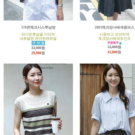
578큰체크시스루남방
2003체크망사배색원피스
따가운햇살을 가리며
시원하고 모던하게
내츄럴한 편안한캐쥬얼
체크망사배색포인트
52,000원
33,900원
45,800
원
29,900
원