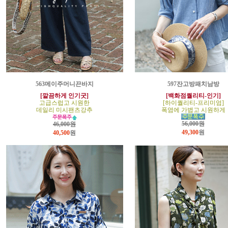
563메이주머니끈바지
597잔고방패치남방
[깔끔하게 인기굿]
[백화점퀄리티-인기]
고급스럽고 시원한
[하이퀄리티-프리미엄]
데일리 미시팬츠강추
폭염에 가볍고 시원하게
56,000원
46,000원
49,300
원
40,500
원