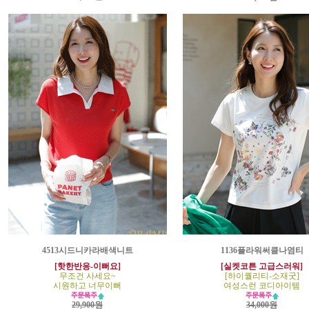
4513시드니카라배색니트
1136플라워써클나염티
[핫한반응-이뻐요]
[실켓코튼 고급스러워]
무조건 사세요~
[하이퀄리티-소재굿]
시원하고 너무이뻐
여성스런 코디아이템
29,900원
34,000원