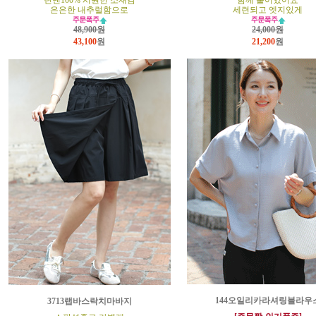
린넨100% 시원한 소재감
함께 붙어있어요
은은한 내추럴함으로
세련되고 엣지있게
48,900원
24,000원
43,100
원
21,200
원
144오일리카라셔링블라우
3713랩바스락치마바지