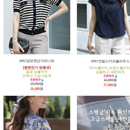
8002양포켓단가라니트
8001언발스카프블라우스
[완전인기-반응굿]
[하이퀄리티-브랜드퀄리티
깔끔 심플하게
심플하고 세련되게
언제나 고급스럽게
42,000원
29,900원
37,000
원
26,400
원