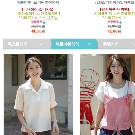
468주머니쓰리단추청바지
3533스티치워싱일자팬츠
[국내생산-잘나가요]
[인기쭉쭉-대박템]
[하이퀄리티-브랜드퀄리티]
[하이퀄리티-브랜드퀄리티
55,66,77사이즈/린넨혼방
55,66,77사이즈
56,000원
48,000원
49,300
원
42,300
원