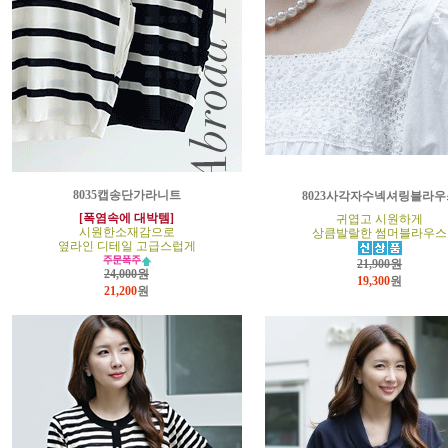
8035캡송단가라니트
8023사각자수넥셔링블라우
[폭염속에 대박템]
귀엽고 시원하게
시원한소재감으로
상큼발랄한 썸머블라우스
옆라인 디테일 고급스럽게
21,900원
24,000원
19,300
원
21,200
원