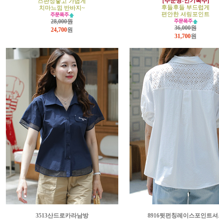
[주문짱-인기폭주]
스판성좋고 가볍게
후들후들 부드럽게
치마느낌 반바지~
편안한 셔링포인트
28,000원
36,000원
24,700
원
31,700
원
3513산드로카라남방
8916뒷펀칭레이스포인트셔