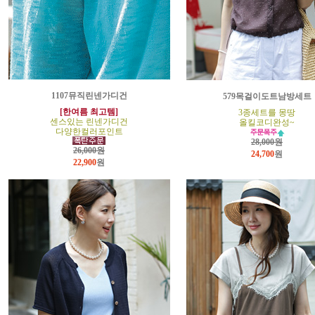
1107뮤직린넨가디건
579목걸이도트남방세트
[한여름 최고템]
3종세트를 몽땅
센스있는 린넨가디건
올킬코디완성~
다양한컬러포인트
28,000원
26,000원
24,700
원
22,900
원