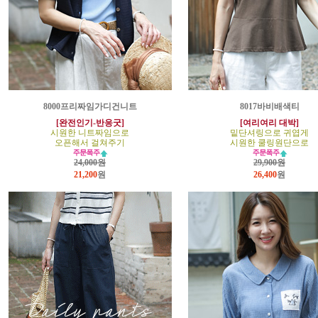
8000프리짜임가디건니트
8017바비배색티
[완전인기-반응굿]
[여리여리 대박]
시원한 니트짜임으로
밑단셔링으로 귀엽게
오픈해서 걸쳐주기
시원한 쿨링원단으로
24,000원
29,900원
21,200
원
26,400
원