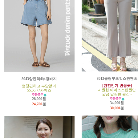
8012쿨링부츠컷스판팬츠
8043양핀턱4부청바지
[완전인기-반응굿]
엄청편하고 부담없이
시원한 아이스스판원단
55,66,77사이즈
깔끔 날씬한 핏감~
28,000원
34,000원
24,700
원
30,000
원