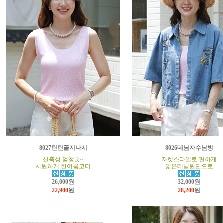
8027틴틴골지나시
8026데님자수남방
신축성 엄청굿~
자켓스타일로 편하게
시원하게 한여름코디
얇은데님원단으로
26,000원
32,000원
22,900
원
28,200
원