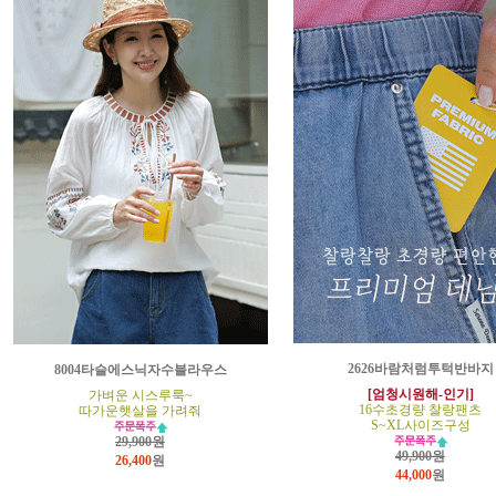
2626바람처럼투턱반바지
8004타슬에스닉자수블라우스
[엄청시원해-인기]
가벼운 시스루룩~
16수초경량 찰랑팬츠
따가운햇살을 가려줘
S~XL사이즈구성
29,900원
49,900원
26,400
원
44,000
원