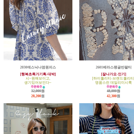
2030에스닉나염원피스
2601베라스팽글반팔티
[행복초특가기획-대박]
[잘나가요-인기]
시~원해보이고,
[하이퀄리티-브랜드퀄리티
생기있어보인다~
명품스런 데일리미시룩
32,000원
48,000원
28,200
원
42,300
원