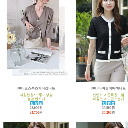
8016모스루즈가디건니트
8015디바썸머배색니트
시원한원사~통기성짱
탄탄하고 쫀득한느낌
정말 편하게
비침없고 고급스럽게
28,000원
39,900원
24,700
원
35,200
원