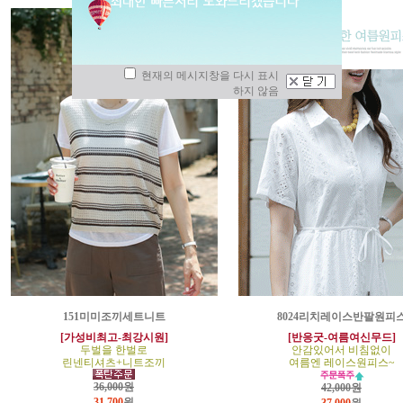
현재의 메시지창을 다시 표시
하지 않음
151미미조끼세트니트
8024리치레이스반팔원피
[가성비최고-최강시원]
[반응굿-여름여신무드]
두벌을 한벌로
안감있어서 비침없이
린넨티셔츠+니트조끼
여름엔 레이스원피스~
36,000원
42,000원
31,700
원