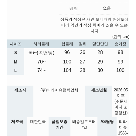
없음
상품의 색상은 개인 모니터의 해상도에
따라 약간의 색상 차이가 있을 수 있습
니다
(단위 cm)
사이즈
허리둘레
힙둘레
밑위
밑단단면
총기장
96
26
28
98
66~(속밴딩)
S
70~
100
27
29
99
M
74~
104
28
30
100
L
제조자
(주)티라미슈협력업체
제조년월
2026.05
이후
(주문시
마다 소
량생산)
제조국
대한민국
품질보증
배송일로부터
AS담당
티라
기간
7일
미슈
1588-