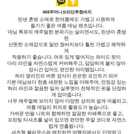
468주머니쓰리단추청바지
린넨 혼방 소재로 한여름에도 가볍고 시원하게
즐기기 좋은 여름 데님 팬츠입니다.
데님 특유의 캐주얼한 분위기는 살리면서도, 린넨이 혼방
된
산뜻한 소재감으로 일반 청바지보다 훨씬 가볍고 쾌적하
게
착용하기 좋습니다. 여유 있게 떨어지는 와이드 핏이
다리 라인을 자연스럽게 커버해주고, 답답하게 붙지 않아
장시간 입어도 편안한 아이템입니다.
허리 옆라인의 버튼 장식이 은은한 포인트가 되어
기본 데님보다 한층 세련된 느낌을 더해주며, 안정감 있는
허리 라인과 깔끔한 일자 실루엣이 전체적인 핏을 단정하
게 잡아줍니다.
너무 캐주얼해 보이지 않아 다양한 상의와 쉽게 어울리고,
여름 데일리 하의로 활용도가 높습니다.
가벼운 반팔 니트와 함께하면 깔끔한 카페룩으로 좋고,
프린팅 티셔츠를 넣어 입으면 편안한 주말 코디로 자연스
럽게 연출됩니다.
셔츠형 블라우스와 매치하면 여행지에서도 단정하고