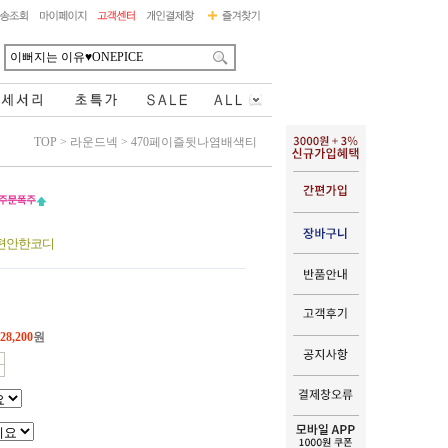
TOP
>
라운드넥
>
470페이즐뒷나염배색티
 편안한코디
28,200
원