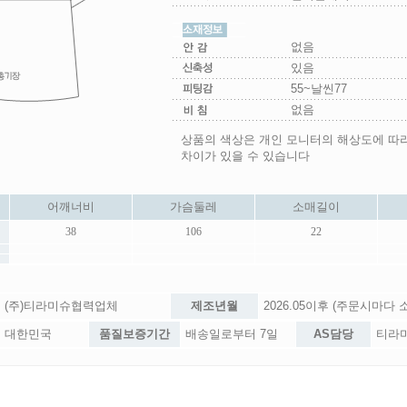
없음
있음
55~날씬77
없음
상품의 색상은 개인 모니터의 해상도에 따
차이가 있을 수 있습니다
어깨너비
가슴둘레
소매길이
38
106
22
(주)티라미슈협력업체
제조년월
2026.05이후 (주문시마다
대한민국
품질보증기간
배송일로부터 7일
AS담당
티라미슈