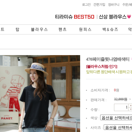
470페이즐뒷나염배색티
[블라우스처럼-인기]
앞뒤다른 원단배색 시원하고
소비자가격 :
0
원
32,000
원
>
판매가격 :
수량 :
색상 :
사이즈 :