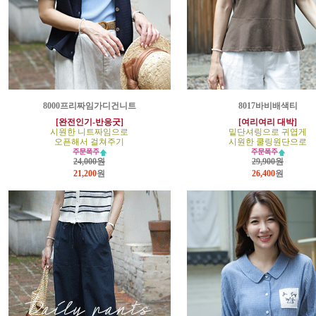
8000프리짜임가디건니트
8017바비배색티
[완전인기-반응굿]
[여리여리 대박]
시원한 니트짜임으로
밑단셔링으로 귀엽게
오픈해서 걸쳐주기
시원한 쿨링원단으로
24,000원
29,900원
21,200
원
26,400
원