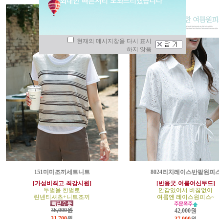
현재의 메시지창을 다시 표시
하지 않음
151미미조끼세트니트
8024리치레이스반팔원피
[가성비최고-최강시원]
[반응굿-여름여신무드]
두벌을 한벌로
안감있어서 비침없이
린넨티셔츠+니트조끼
여름엔 레이스원피스~
36,000원
42,000원
31,700
원