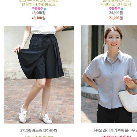
린넨100% 시원한 소재감
함께 붙어있어요
은은한 내추럴함으로
세련되고 엣지있게
48,900원
24,000원
43,100
원
21,200
원
144오일리카라셔링블라우
3713랩바스락치마바지