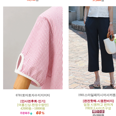
37,000
원
1981스마일패치시어서커팬
0701토마토자수지지미티
[완전핫해-시원한바지]
[안사면후회-인기]
엄청 시원하고 편하게
[여름신상-한정수량만]
FREE,L사이즈구성
42000원->18000원
39,900원