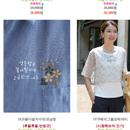
29,900원
29,800원
26,400
원
26,300
원
1828꽃다발자수린넨남방
1979해피그물망배색티
[후들후들-반응굿]
[시원해보여-인기]