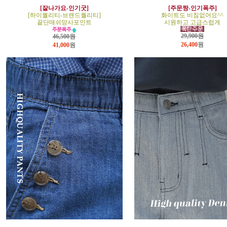
[잘나가요-인기굿]
[주문짱-인기폭주]
[하이퀄리티-브랜드퀄리티]
화이트도 비침없어요^^
끝단매쉬망사포인트
시원하고 고급스럽게
29,900원
46,500원
26,400
원
41,000
원