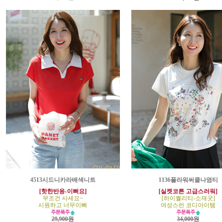
4513시드니카라배색니트
1136플라워써클나염티
[핫한반응-이뻐요]
[실켓코튼 고급스러워]
무조건 사세요~
[하이퀄리티-소재굿]
시원하고 너무이뻐
여성스런 코디아이템
29,900원
34,000원