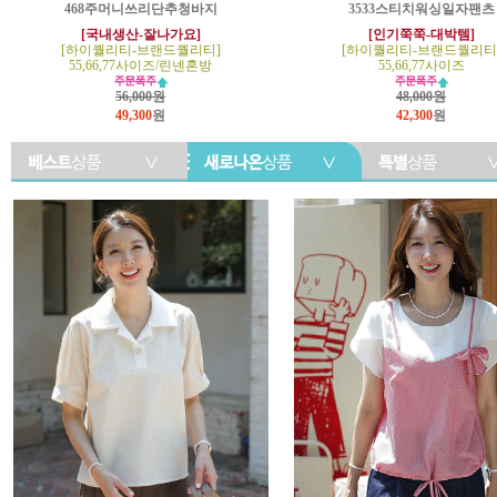
468주머니쓰리단추청바지
3533스티치워싱일자팬츠
[국내생산-잘나가요]
[인기쭉쭉-대박템]
[하이퀄리티-브랜드퀄리티]
[하이퀄리티-브랜드퀄리티
55,66,77사이즈/린넨혼방
55,66,77사이즈
56,000원
48,000원
49,300
원
42,300
원