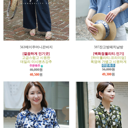
563메이주머니끈바지
597잔고방패치남방
[깔끔하게 인기굿]
[백화점퀄리티-인기]
고급스럽고 시원한
[하이퀄리티-프리미엄]
데일리 미시팬츠강추
폭염에 가볍고 시원하게
56,000원
46,000원
49,300
원
40,500
원