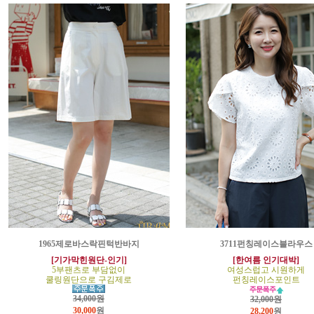
1965제로바스락핀턱반바지
3711펀칭레이스블라우스
[기가막힌원단-인기]
[한여름 인기대박]
5부팬츠로 부담없이
여성스럽고 시원하게
쿨링원단으로 구김제로
펀칭레이스포인트
34,000원
32,000원
30,000
원
28,200
원