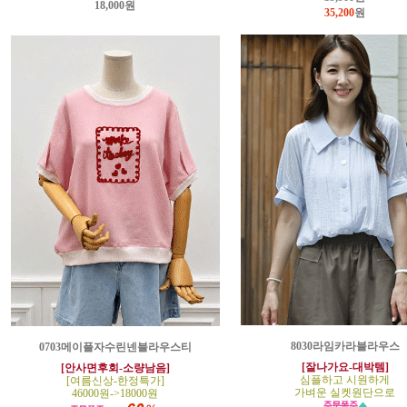
18,000원
35,200
원
8030라임카라블라우스
0703메이플자수린넨블라우스티
[잘나가요-대박템]
[안사면후회-소량남음]
심플하고 시원하게
[여름신상-한정특가]
가벼운 실켓원단으로
46000원->18000원