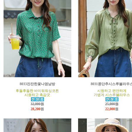
8033잔잔한꽃나염남방
8031콩단추시스루블라우
후들후들한 바이워워싱코튼
시원하고 편안하게
시원하고 촉감굿
가볍게 시스루블라우스
32,000원
25,000원
28,200
원
22,000
원