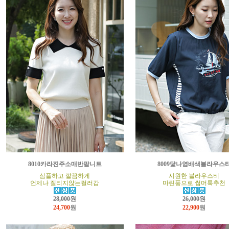
8010카라진주소매반팔니트
8009닻나염배색블라우스
심플하고 깔끔하게
시원한 블라우스티
언제나 질리지않는컬러감
마린풍으로 썸머룩추천
28,000원
26,000원
24,700
원
22,900
원