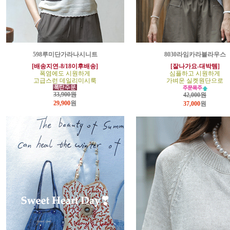
598루미단가라나시니트
8030라임카라블라우스
[배송지연-8/18이후배송]
[잘나가요-대박템]
폭염에도 시원하게
심플하고 시원하게
고급스런 데일리미시룩
가벼운 실켓원단으로
33,900원
42,000원
29,900
원
37,000
원