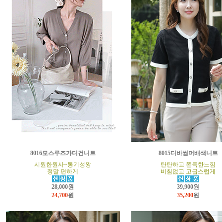
8016모스루즈가디건니트
8015디바썸머배색니트
시원한원사~통기성짱
탄탄하고 쫀득한느낌
정말 편하게
비침없고 고급스럽게
28,000원
39,900원
24,700
원
35,200
원