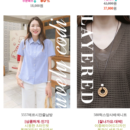
42,000원
18,000원
37,000
원
5557메르시잔줄남방
580럭스망사배색니트
[상콤하게-인기]
[잘나가요-대박]
시원한 A라인핏
이중레이어드디자인
폭염데일리 정석패션
목걸이 세트구성