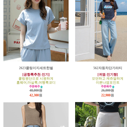
2623쿨링이지세트한벌
562자동차단가라티
[공항룩추천-인기]
[귀염-인기짱]
쿨링원단으로 시원하게
모던하고 캐쥬얼하게
홈웨어,마실룩,여행룩코디
이쁜나염포인트
48,000원
26,000원
42,300
원
22,900
원