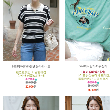
594퍼니강아지워싱티
8005루이카라린넨단가라니트
[놀러갈때딱-인기]
편안한핏감,시원한핏감
바이오워싱돌려서 편해요
핫썸머 심플모던하게
톡톡한원단 고급스럽게
26,000원
29,900원
22,900
원
26,400
원