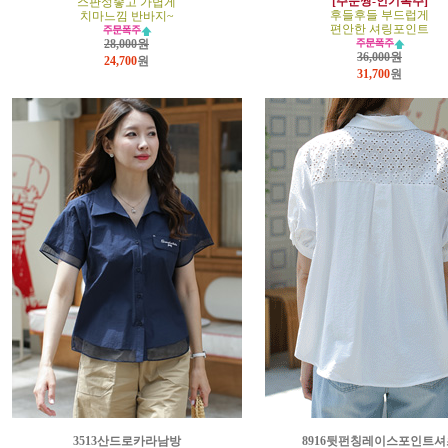
[주문짱-인기폭주]
스판성좋고 가볍게
후들후들 부드럽게
치마느낌 반바지~
편안한 셔링포인트
28,000원
36,000원
24,700
원
31,700
원
3513산드로카라남방
8916뒷펀칭레이스포인트셔