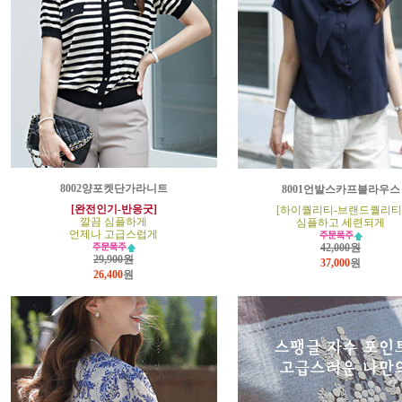
8002양포켓단가라니트
8001언발스카프블라우스
[완전인기-반응굿]
[하이퀄리티-브랜드퀄리티
깔끔 심플하게
심플하고 세련되게
언제나 고급스럽게
42,000원
29,900원
37,000
원
26,400
원