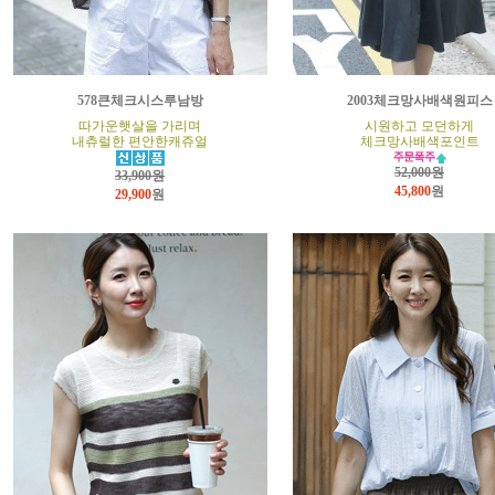
578큰체크시스루남방
2003체크망사배색원피스
따가운햇살을 가리며
시원하고 모던하게
내츄럴한 편안한캐쥬얼
체크망사배색포인트
52,000원
33,900원
45,800
원
29,900
원