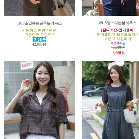
8915앙뜨리본블라우스
1970조말론원단추블라우스
[잘나가요-인기쟁이]
시원하고 편안한원단
[하이퀄리티-브랜드퀄리티
고급단추 포인트!!
귀엽고 시원하게
42,000원
49,500원
43,600
원