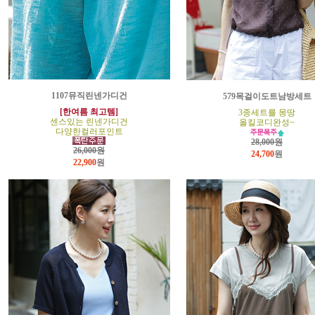
1107뮤직린넨가디건
579목걸이도트남방세트
[한여름 최고템]
3종세트를 몽땅
센스있는 린넨가디건
올킬코디완성~
다양한컬러포인트
28,000원
26,000원
24,700
원
22,900
원