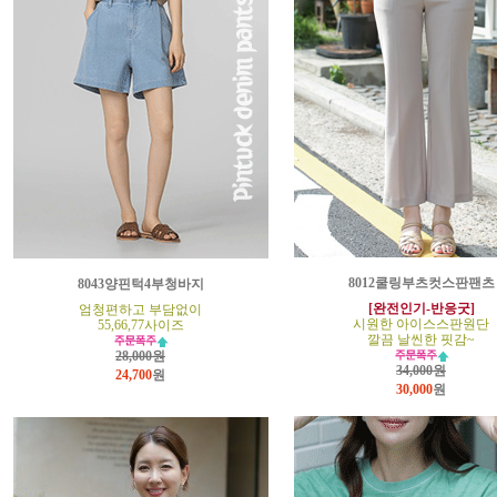
8012쿨링부츠컷스판팬츠
8043양핀턱4부청바지
[완전인기-반응굿]
엄청편하고 부담없이
시원한 아이스스판원단
55,66,77사이즈
깔끔 날씬한 핏감~
28,000원
34,000원
24,700
원
30,000
원