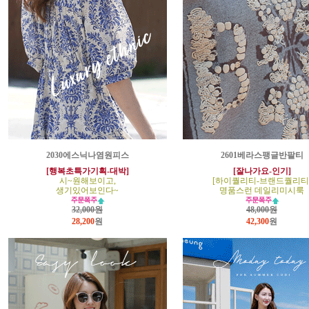
2030에스닉나염원피스
2601베라스팽글반팔티
[행복초특가기획-대박]
[잘나가요-인기]
시~원해보이고,
[하이퀄리티-브랜드퀄리티
생기있어보인다~
명품스런 데일리미시룩
32,000원
48,000원
28,200
원
42,300
원