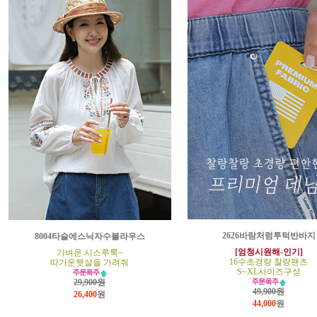
2626바람처럼투턱반바지
8004타슬에스닉자수블라우스
[엄청시원해-인기]
가벼운 시스루룩~
16수초경량 찰랑팬츠
따가운햇살을 가려줘
S~XL사이즈구성
29,900원
49,900원
26,400
원
44,000
원