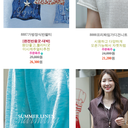
8887가방장식반팔티
8000프리짜임가디건니트
[완전반응굿-대박]
시원하고 다양하게
원단좋고,퀄리티굿
오픈가능해서 자켓처럼
미시캐주얼티추천
24,000원
29,800원
21,200
원
26,300
원