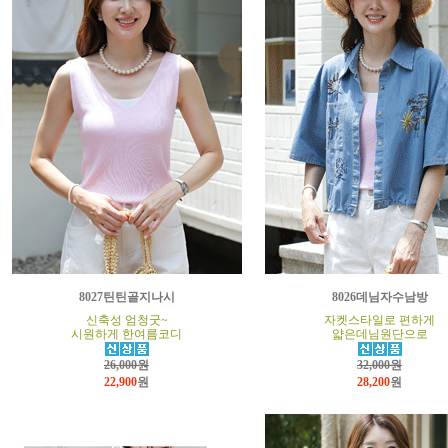
8027틴틴골지나시
8026데님자수남방
신축성 엄청굿~
자켓스타일로 편하게
시원하게 한여름코디
얇은데님원단으로
26,000원
32,000원
22,900
원
28,200
원