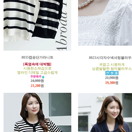
8035캡송단가라니트
8023사각자수넥셔링블라우
[폭염속에 대박템]
귀엽고 시원하게
시원한소재감으로
상큼발랄한 썸머블라우스
옆라인 디테일 고급스럽게
21,900원
24,000원
19,300
원
21,200
원