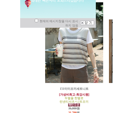
현재의 메시지창을 다시 표시
하지 않음
151미미조끼세트니트
[가성비최고-최강시원]
두벌을 한벌로
린넨티셔츠+니트조끼
36,000원
31,700
원