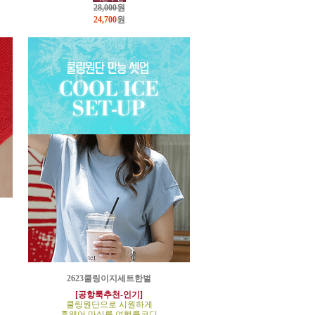
28,000원
24,700
원
2623쿨링이지세트한벌
[공항룩추천-인기]
쿨링원단으로 시원하게
홈웨어,마실룩,여행룩코디