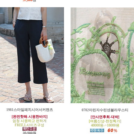
37,000
원
1981스마일패치시어서커팬츠
0702마린자수린넨블라우스티
[완전핫해-시원한바지]
[안사면후회-대박]
엄청 시원하고 편하게
[여름신상-한정특가]
FREE,L사이즈구성
48000원->18000원
39,900원