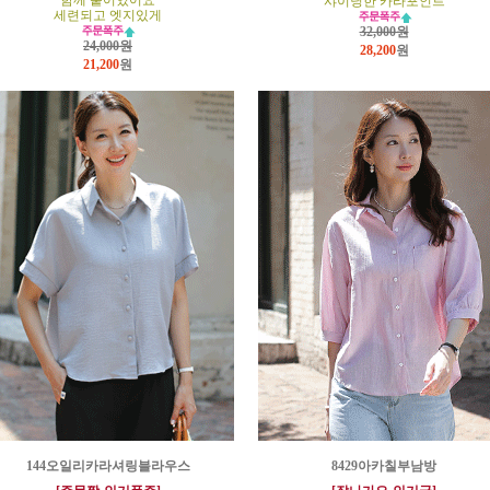
함께 붙어있어요
샤이닝한 카라포인트
세련되고 엣지있게
32,000원
24,000원
28,200
원
21,200
원
144오일리카라셔링블라우스
8429아카칠부남방