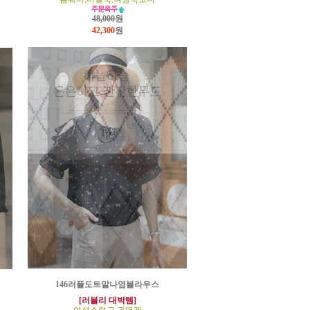
48,000원
42,300
원
146러플도트말나염블라우스
[러블리 대박템]