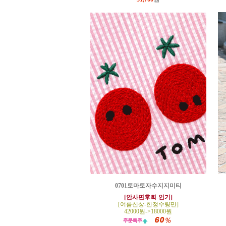
0701토마토자수지지미티
[안사면후회-인기]
[여름신상-한정수량만]
42000원->18000원