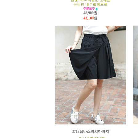
린넨100% 시원한 소재감
은은한 내추럴함으로
48,900원
43,100
원
3713랩바스락치마바지