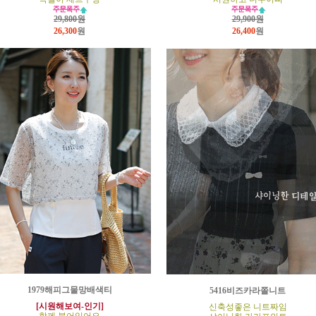
29,800원
29,900원
26,300
원
26,400
원
1979해피그물망배색티
5416비즈카라쫄니트
[시원해보여-인기]
신축성좋은 니트짜임