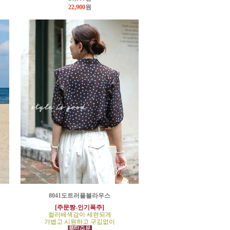
22,900
원
8041도트러플블라우스
[주문짱-인기폭주]
컬러배색감이 세련되게
가볍고 시원하고 구김없이