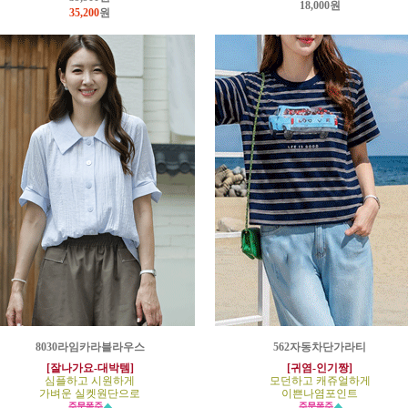
18,000원
35,200
원
8030라임카라블라우스
562자동차단가라티
[잘나가요-대박템]
[귀염-인기짱]
심플하고 시원하게
모던하고 캐쥬얼하게
가벼운 실켓원단으로
이쁜나염포인트