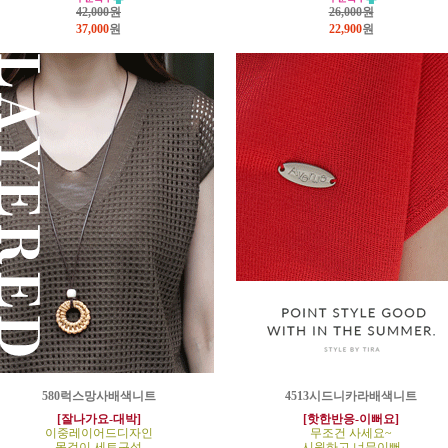
42,000원
26,000원
37,000
원
22,900
원
580럭스망사배색니트
4513시드니카라배색니트
[잘나가요-대박]
[핫한반응-이뻐요]
이중레이어드디자인
무조건 사세요~
목걸이 세트구성
시원하고 너무이뻐