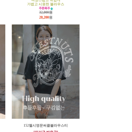
여성스럽고 귀엽게
가볍고 시원한 블라우스
32,000원
28,200
원
152첼시영문써클블라우스티