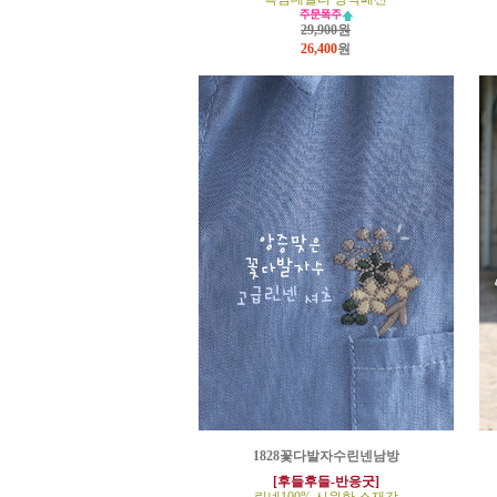
29,900원
26,400
원
1828꽃다발자수린넨남방
[후들후들-반응굿]