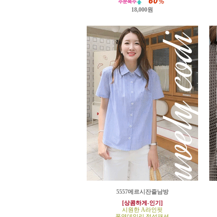
18,000원
5557메르시잔줄남방
[상콤하게-인기]
시원한 A라인핏
폭염데일리 정석패션