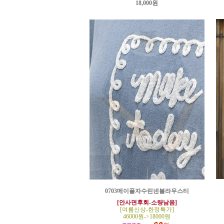
18,000원
0703메이플자수린넨블라우스티
[안사면후회-소량남음]
[여름신상-한정특가]
46000원->18000원