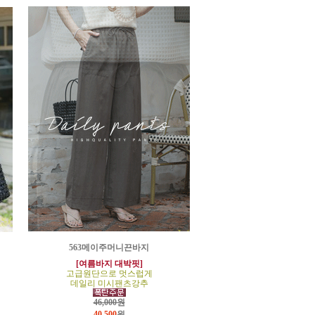
563메이주머니끈바지
[여름바지 대박핏]
고급원단으로 멋스럽게
데일리 미시팬츠강추
46,000원
40,500
원