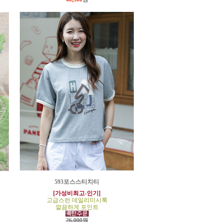
593포스스티치티
[가성비최고-인기]
고급스런 데일리미시룩
깔끔하게 포인트
26,000원