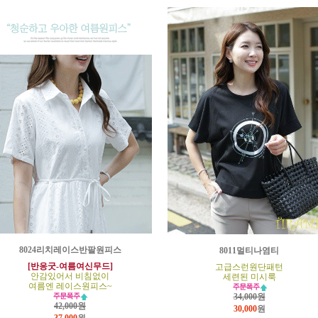
8024리치레이스반팔원피스
8011멀티나염티
[반응굿-여름여신무드]
고급스런원단패턴
안감있어서 비침없이
세련된 미시룩
여름엔 레이스원피스~
34,000원
42,000원
30,000
원