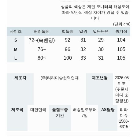
상품의 색상은 개인 모니터의 해상도에
따라 약간의 색상 차이가 있을 수 있습
니다
(단위 cm)
사이즈
허리둘레
힙둘레
밑위
밑단단면
총기장
92
31
29
104
72~(속밴딩)
S
76~
96
32
30
105
M
80~
100
33
31
105
L
제조자
(주)티라미슈협력업체
제조년월
2026.05
이후
(주문시
마다 소
량생산)
제조국
대한민국
품질보증
배송일로부터
AS담당
티라
기간
7일
미슈
1588-
6315