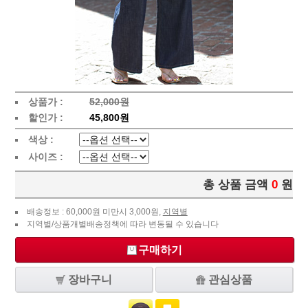
상품가 :
52,000원
할인가 :
45,800원
색상 :
사이즈 :
총 상품 금액
0
원
배송정보 : 60,000원 미만시 3,000원,
지역별
지역별/상품개별배송정책에 따라 변동될 수 있습니다
구매하기
장바구니
관심상품