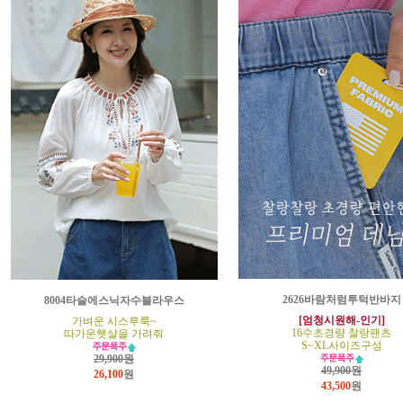
2626바람처럼투턱반바지
8004타슬에스닉자수블라우스
[엄청시원해-인기]
가벼운 시스루룩~
16수초경량 찰랑팬츠
따가운햇살을 가려줘
S~XL사이즈구성
29,900원
49,900원
26,100
원
43,500
원