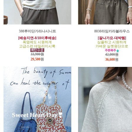
598루미단가라나시니트
8030라임카라블라우스
[배송지연-8/18이후배송]
[잘나가요-대박템]
폭염에도 시원하게
심플하고 시원하게
고급스런 데일리미시룩
가벼운 실켓원단으로
33,900원
42,000원
29,500
원
36,600
원