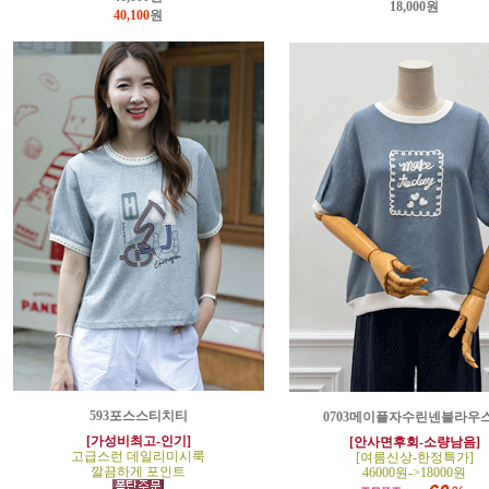
18,000원
40,100
원
593포스스티치티
0703메이플자수린넨블라우
[가성비최고-인기]
[안사면후회-소량남음]
고급스런 데일리미시룩
[여름신상-한정특가]
깔끔하게 포인트
46000원->18000원