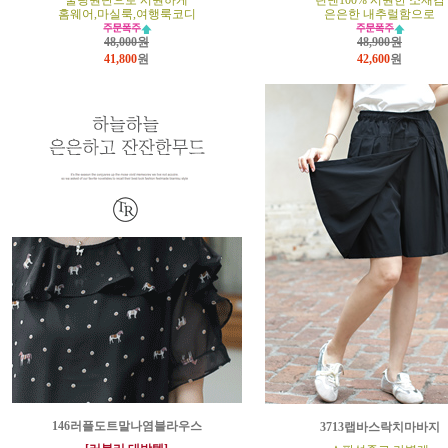
쿨링원단으로 시원하게
린넨100% 시원한 소재감
홈웨어,마실룩,여행룩코디
은은한 내추럴함으로
48,000원
48,900원
41,800
원
42,600
원
146러플도트말나염블라우스
3713랩바스락치마바지