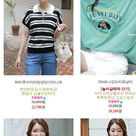
594퍼니강아지워싱티
8005루이카라린넨단가라니트
[놀러갈때딱-인기]
편안한핏감,시원한핏감
바이오워싱돌려서 편해요
핫썸머 심플모던하게
톡톡한원단 고급스럽게
26,000원
29,900원
22,700
원
26,100
원