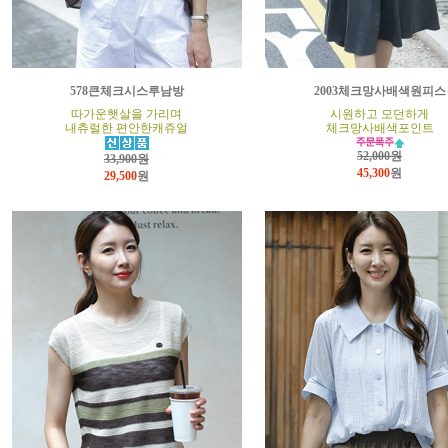
578큰체크시스루남방
2003체크망사배색원피스
따가운햇살을 가리며
시원하고 모던하게
내츄럴한 편안한캐쥬얼
체크망사배색포인트
52,000원
33,900원
45,300
원
29,500
원