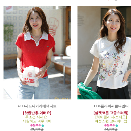
4513시드니카라배색니트
1136플라워써클나염티
[핫한반응-이뻐요]
[실켓코튼 고급스러워]
무조건 사세요~
[하이퀄리티-소재굿]
시원하고 너무이뻐
여성스런 코디아이템
29,900원
34,000원