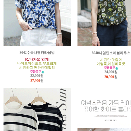
8042수묵나염카라남방
8040나염민소매블라우스
[잘나가요-인기]
시원한 핫썸머
바이오워싱으로 부드럽게
여행룩,데일리룩굿
시원하고 편안한데일리
24,000원
32,000원
20,900
원
27,900
원