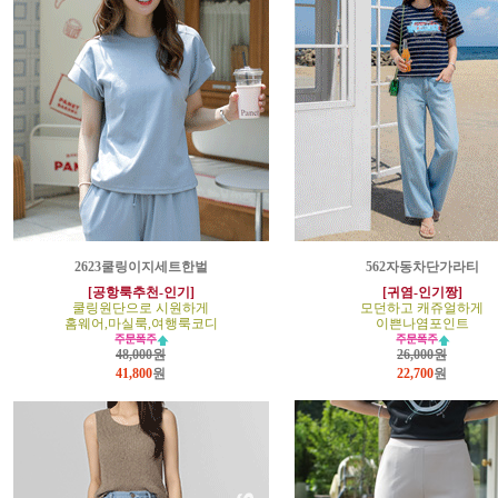
2623쿨링이지세트한벌
562자동차단가라티
[공항룩추천-인기]
[귀염-인기짱]
쿨링원단으로 시원하게
모던하고 캐쥬얼하게
홈웨어,마실룩,여행룩코디
이쁜나염포인트
48,000원
26,000원
41,800
원
22,700
원