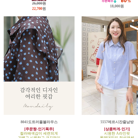
26,000원
18,000원
22,700
원
8041도트러플블라우스
5557메르시잔줄남방
[주문짱-인기폭주]
[상콤하게-인기]
컬러배색감이 세련되게
시원한 A라인핏
가볍고 시원하고 구김없이
폭염데일리 정석패션