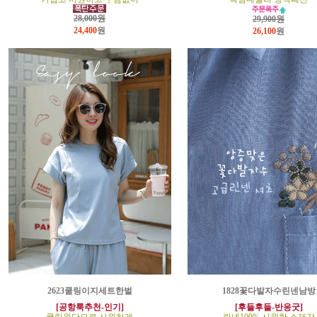
28,000원
29,900원
24,400
원
26,100
원
2623쿨링이지세트한벌
1828꽃다발자수린넨남방
[공항룩추천-인기]
[후들후들-반응굿]