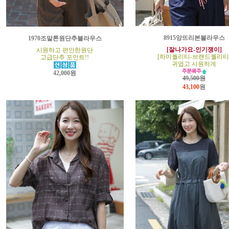
8915앙뜨리본블라우스
1970조말론원단추블라우스
[잘나가요-인기쟁이]
시원하고 편안한원단
[하이퀄리티-브랜드퀄리티
고급단추 포인트!!
귀엽고 시원하게
42,000원
49,500원
43,100
원