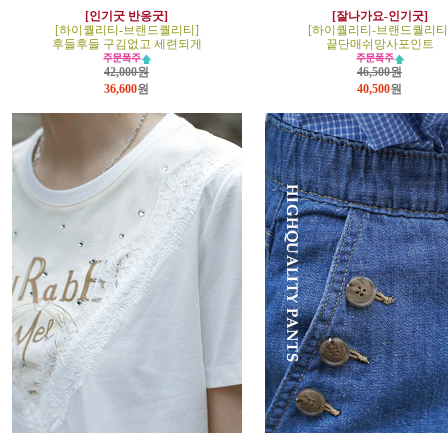
[인기굿 반응굿]
[잘나가요-인기굿]
[하이퀄리티-브랜드퀄리티]
[하이퀄리티-브랜드퀄리티
후들후들 구김없고 세련되게
끝단매쉬망사포인트
42,000원
46,500원
36,600
원
40,500
원