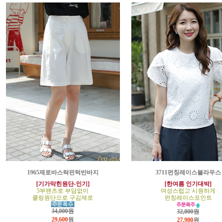
1965제로바스락핀턱반바지
3711펀칭레이스블라우스
[기가막힌원단-인기]
[한여름 인기대박]
5부팬츠로 부담없이
여성스럽고 시원하게
쿨링원단으로 구김제로
펀칭레이스포인트
34,000원
32,000원
29,600
원
27,900
원