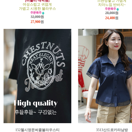
[러블리 대박템]
스판성좋고 가볍게
여성스럽고 귀엽게
치마느낌 반바지~
가볍고 시원한 블라우스
28,000원
32,000원
24,400
원
27,900
원
152첼시영문써클블라우스티
3513산드로카라남방