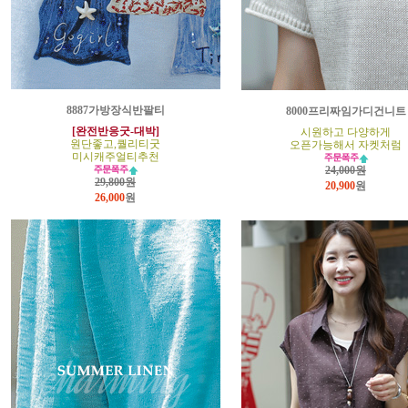
8887가방장식반팔티
8000프리짜임가디건니트
[완전반응굿-대박]
시원하고 다양하게
원단좋고,퀄리티굿
오픈가능해서 자켓처럼
미시캐주얼티추천
24,000원
29,800원
20,900
원
26,000
원