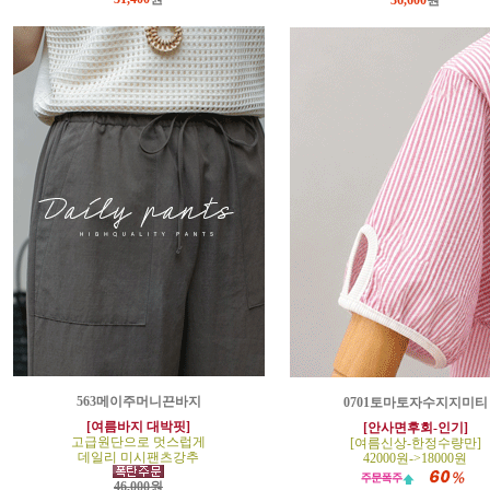
36,600
원
563메이주머니끈바지
0701토마토자수지지미티
[여름바지 대박핏]
[안사면후회-인기]
고급원단으로 멋스럽게
[여름신상-한정수량만]
데일리 미시팬츠강추
42000원->18000원
46,000원