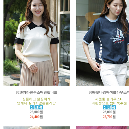
8010카라진주소매반팔니트
8009닻나염배색블라우스
심플하고 깔끔하게
시원한 블라우스티
언제나 질리지않는컬러감
마린풍으로 썸머룩추천
28,000원
26,000원
24,400
원
22,700
원