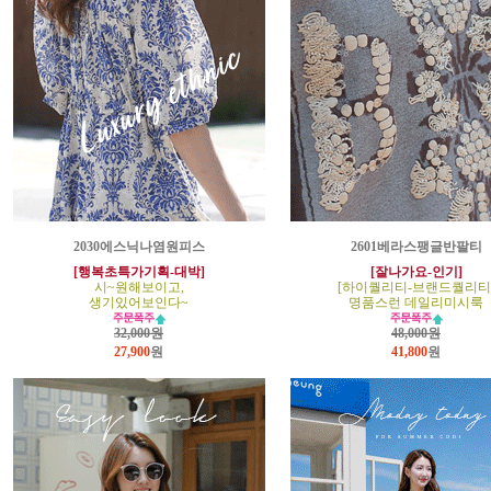
2030에스닉나염원피스
2601베라스팽글반팔티
[행복초특가기획-대박]
[잘나가요-인기]
시~원해보이고,
[하이퀄리티-브랜드퀄리티
생기있어보인다~
명품스런 데일리미시룩
32,000원
48,000원
27,900
원
41,800
원