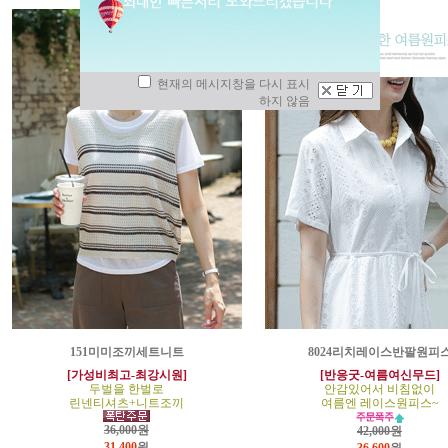
현재의 메시지창을 다시 표시
하지 않음
151미미조끼세트니트
8024리치레이스반팔원피
[가성비최고-최강시원]
[반응굿-여름여신무드]
두벌을 한벌로
안감있어서 비침없이
린넨티셔츠+니트조끼
여름엔 레이스원피스~
36,000원
42,000원
31,400
원