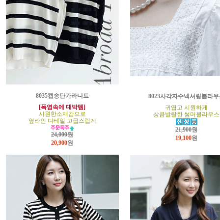
8035캡송단가라니트
8023사각자수넥셔링블라우
[폭염속에 대박템]
귀엽고 시원하게
시원한소재감으로
상큼발랄한 썸머블라우스
옆라인 디테일 고급스럽게
21,900원
24,000원
19,100
원
20,900
원