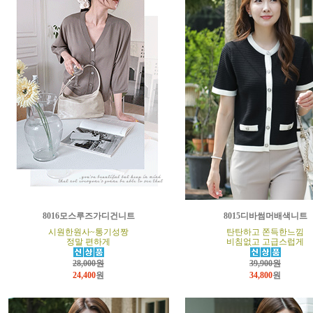
8016모스루즈가디건니트
8015디바썸머배색니트
시원한원사~통기성짱
탄탄하고 쫀득한느낌
정말 편하게
비침없고 고급스럽게
28,000원
39,900원
24,400
원
34,800
원