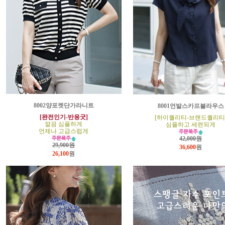
8002양포켓단가라니트
8001언발스카프블라우스
[완전인기-반응굿]
[하이퀄리티-브랜드퀄리티
깔끔 심플하게
심플하고 세련되게
언제나 고급스럽게
42,000원
29,900원
36,600
원
26,100
원