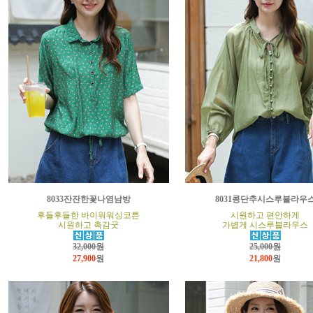
8033잔잔한꽃나염남방
8031콩단추시스루블라우
후들후들한 바이워워싱코튼
시원하고 편안하게
시원하고 촉감굿
가볍게 시스루블라우스
32,000원
25,000원
27,900
원
21,800
원