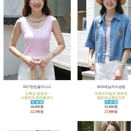
8027틴틴골지나시
8026데님자수남방
신축성 엄청굿~
자켓스타일로 편하게
시원하게 한여름코디
얇은데님원단으로
26,000원
32,000원
22,700
원
27,900
원