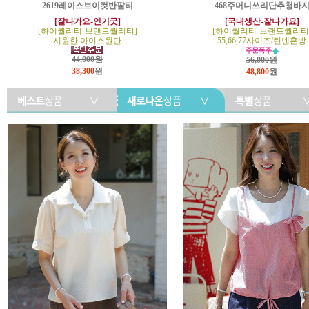
2619레이스브이컷반팔티
468주머니쓰리단추청바
[잘나가요-인기굿]
[국내생산-잘나가요]
[하이퀄리티-브랜드퀄리티]
[하이퀄리티-브랜드퀄리티
시원한 아이스원단
55,66,77사이즈/린넨혼방
44,000원
56,000원
38,300
원
48,800
원