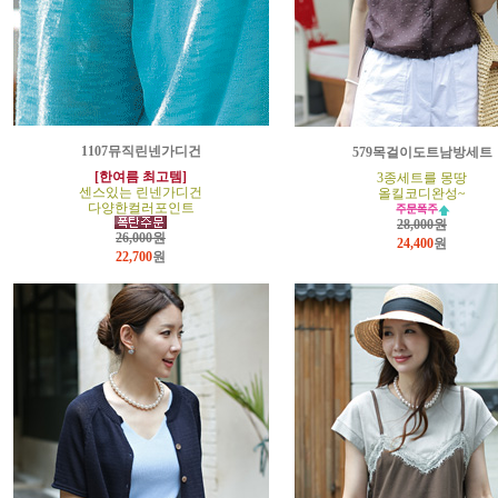
1107뮤직린넨가디건
579목걸이도트남방세트
[한여름 최고템]
3종세트를 몽땅
센스있는 린넨가디건
올킬코디완성~
다양한컬러포인트
28,000원
26,000원
24,400
원
22,700
원