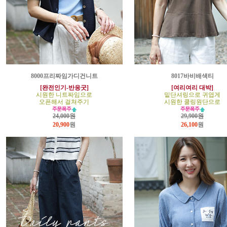
8000프리짜임가디건니트
8017바비배색티
[완전인기-반응굿]
[여리여리 대박]
시원한 니트짜임으로
밑단셔링으로 귀엽게
오픈해서 걸쳐주기
시원한 쿨링원단으로
24,000원
29,900원
20,900
원
26,100
원