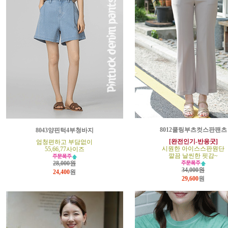
8012쿨링부츠컷스판팬츠
8043양핀턱4부청바지
[완전인기-반응굿]
엄청편하고 부담없이
시원한 아이스스판원단
55,66,77사이즈
깔끔 날씬한 핏감~
28,000원
34,000원
24,400
원
29,600
원