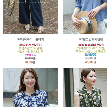
563메이주머니끈바지
597잔고방패치남방
[깔끔하게 인기굿]
[백화점퀄리티-인기]
고급스럽고 시원한
[하이퀄리티-프리미엄]
데일리 미시팬츠강추
폭염에 가볍고 시원하게
56,000원
46,000원
48,800
원
40,100
원