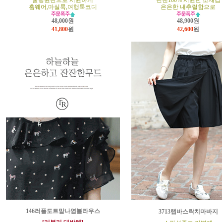
쿨링원단으로 시원하게
린넨100% 시원한 소재감
홈웨어,마실룩,여행룩코디
은은한 내추럴함으로
48,000원
48,900원
41,800
원
42,600
원
146러플도트말나염블라우스
3713랩바스락치마바지