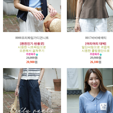
8000프리짜임가디건니트
8017바비배색티
[완전인기-반응굿]
[여리여리 대박]
시원한 니트짜임으로
밑단셔링으로 귀엽게
오픈해서 걸쳐주기
시원한 쿨링원단으로
24,000원
29,900원
20,900
원
26,100
원