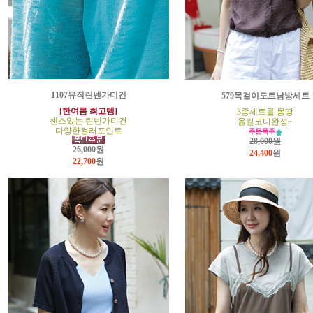
1107뮤직린넨가디건
579목걸이도트남방세트
[한여름 최고템]
3종세트를 몽땅
센스있는 린넨가디건
올킬코디완성~
다양한컬러포인트
28,000원
26,000원
24,400
원
22,700
원