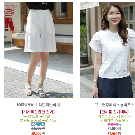
1965제로바스락핀턱반바지
3711펀칭레이스블라우스
[기가막힌원단-인기]
[한여름 인기대박]
5부팬츠로 부담없이
여성스럽고 시원하게
쿨링원단으로 구김제로
펀칭레이스포인트
34,000원
32,000원
29,600
원
27,900
원