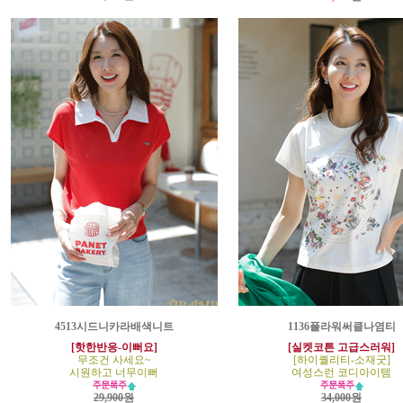
4513시드니카라배색니트
1136플라워써클나염티
[핫한반응-이뻐요]
[실켓코튼 고급스러워]
무조건 사세요~
[하이퀄리티-소재굿]
시원하고 너무이뻐
여성스런 코디아이템
29,900원
34,000원