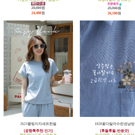
28,000원
29,900원
24,400
원
26,100
원
2623쿨링이지세트한벌
1828꽃다발자수린넨남방
[공항룩추천-인기]
[후들후들-반응굿]