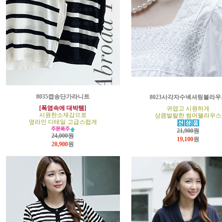
8035캡송단가라니트
8023사각자수넥셔링블라우
[폭염속에 대박템]
귀엽고 시원하게
시원한소재감으로
상큼발랄한 썸머블라우스
옆라인 디테일 고급스럽게
21,900원
24,000원
19,100
원
20,900
원