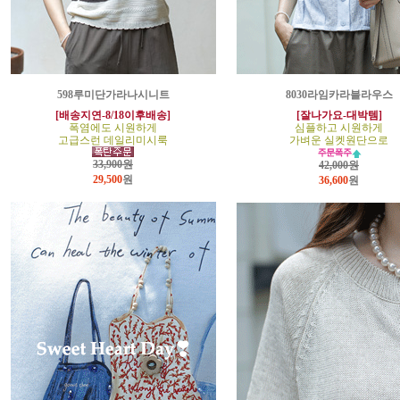
598루미단가라나시니트
8030라임카라블라우스
[배송지연-8/18이후배송]
[잘나가요-대박템]
폭염에도 시원하게
심플하고 시원하게
고급스런 데일리미시룩
가벼운 실켓원단으로
33,900원
42,000원
29,500
원
36,600
원