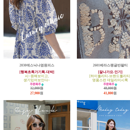
2030에스닉나염원피스
2601베라스팽글반팔티
[행복초특가기획-대박]
[잘나가요-인기]
시~원해보이고,
[하이퀄리티-브랜드퀄리티
생기있어보인다~
명품스런 데일리미시룩
32,000원
48,000원
27,900
원
41,800
원