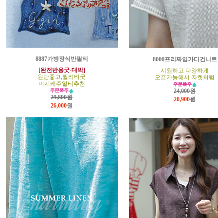
8887가방장식반팔티
8000프리짜임가디건니트
[완전반응굿-대박]
시원하고 다양하게
원단좋고,퀄리티굿
오픈가능해서 자켓처럼
미시캐주얼티추천
24,000원
29,800원
20,900
원
26,000
원