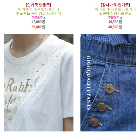
[인기굿 반응굿]
[잘나가요-인기굿]
[하이퀄리티-브랜드퀄리티]
[하이퀄리티-브랜드퀄리티
후들후들 구김없고 세련되게
끝단매쉬망사포인트
42,000원
46,500원
36,600
원
40,500
원