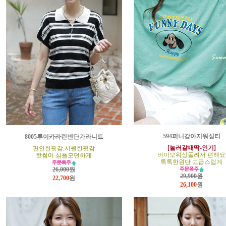
594퍼니강아지워싱티
8005루이카라린넨단가라니트
[놀러갈때딱-인기]
편안한핏감,시원한핏감
바이오워싱돌려서 편해요
핫썸머 심플모던하게
톡톡한원단 고급스럽게
26,000원
29,900원
22,700
원
26,100
원