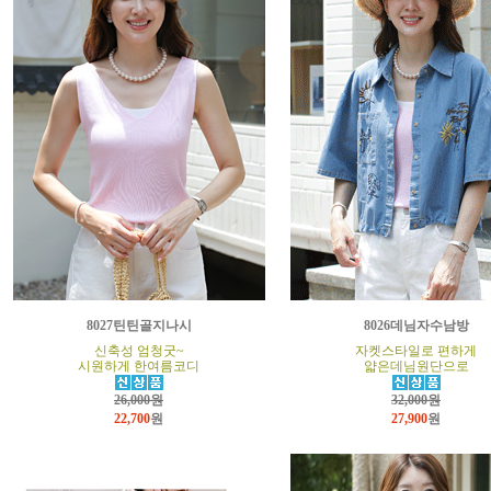
8027틴틴골지나시
8026데님자수남방
신축성 엄청굿~
자켓스타일로 편하게
시원하게 한여름코디
얇은데님원단으로
26,000원
32,000원
22,700
원
27,900
원