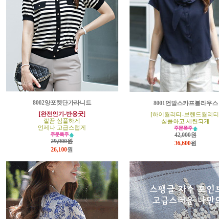
8002양포켓단가라니트
8001언발스카프블라우스
[완전인기-반응굿]
[하이퀄리티-브랜드퀄리티
깔끔 심플하게
심플하고 세련되게
언제나 고급스럽게
42,000원
29,900원
36,600
원
26,100
원