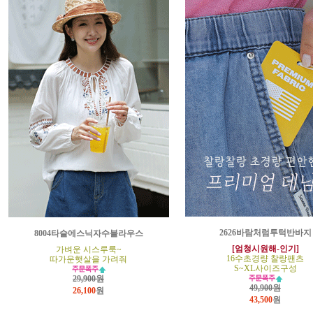
2626바람처럼투턱반바지
8004타슬에스닉자수블라우스
[엄청시원해-인기]
가벼운 시스루룩~
16수초경량 찰랑팬츠
따가운햇살을 가려줘
S~XL사이즈구성
29,900원
49,900원
26,100
원
43,500
원