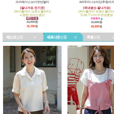
2619레이스브이컷반팔티
468주머니쓰리단추청바
[잘나가요-인기굿]
[국내생산-잘나가요]
[하이퀄리티-브랜드퀄리티]
[하이퀄리티-브랜드퀄리티
시원한 아이스원단
55,66,77사이즈/린넨혼방
44,000원
56,000원
38,300
원
48,800
원