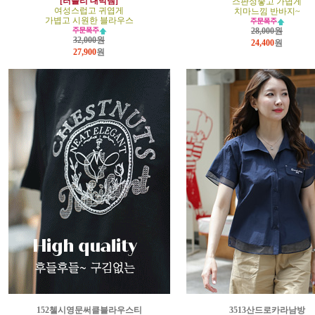
[러블리 대박템]
스판성좋고 가볍게
여성스럽고 귀엽게
치마느낌 반바지~
가볍고 시원한 블라우스
28,000원
32,000원
24,400
원
27,900
원
152첼시영문써클블라우스티
3513산드로카라남방