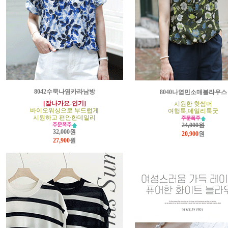
8042수묵나염카라남방
8040나염민소매블라우스
[잘나가요-인기]
시원한 핫썸머
바이오워싱으로 부드럽게
여행룩,데일리룩굿
시원하고 편안한데일리
24,000원
32,000원
20,900
원
27,900
원