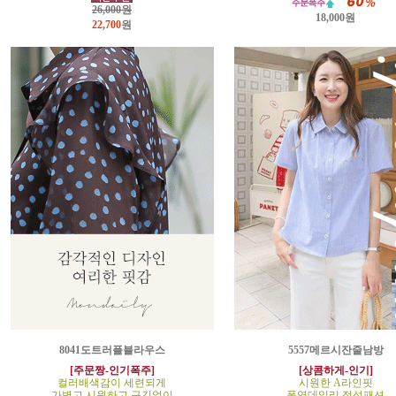
26,000원
18,000원
22,700
원
8041도트러플블라우스
5557메르시잔줄남방
[주문짱-인기폭주]
[상콤하게-인기]
컬러배색감이 세련되게
시원한 A라인핏
가볍고 시원하고 구김없이
폭염데일리 정석패션