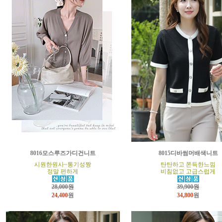
8016모스루즈가디건니트
8015디바썸머배색니트
시원한원사~통기성짱
탄탄하고 쫀득한느낌
정말 편하게
비침없고 고급스럽게
28,000원
39,900원
24,400
원
34,800
원