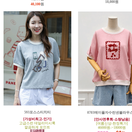
18,000원
40,100
원
593포스스티치티
0703메이플자수린넨블라우
[가성비최고-인기]
[안사면후회-소량남음]
고급스런 데일리미시룩
[여름신상-한정특가]
깔끔하게 포인트
46000원->18000원