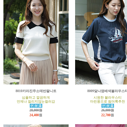
8010카라진주소매반팔니트
8009닻나염배색블라우스
심플하고 깔끔하게
시원한 블라우스티
언제나 질리지않는컬러감
마린풍으로 썸머룩추천
28,000원
26,000원
24,400
원
22,700
원