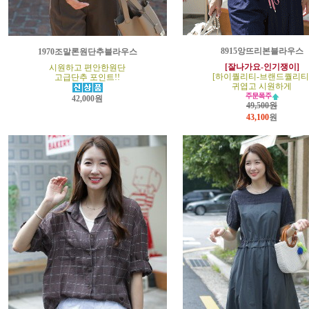
8915앙뜨리본블라우스
1970조말론원단추블라우스
[잘나가요-인기쟁이]
시원하고 편안한원단
[하이퀄리티-브랜드퀄리티
고급단추 포인트!!
귀엽고 시원하게
42,000원
49,500원
43,100
원