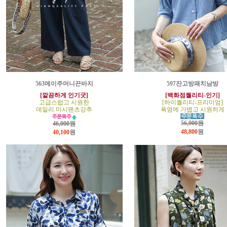
563메이주머니끈바지
597잔고방패치남방
[깔끔하게 인기굿]
[백화점퀄리티-인기]
고급스럽고 시원한
[하이퀄리티-프리미엄]
데일리 미시팬츠강추
폭염에 가볍고 시원하게
56,000원
46,000원
48,800
원
40,100
원