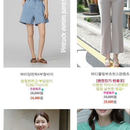
8012쿨링부츠컷스판팬츠
8043양핀턱4부청바지
[완전인기-반응굿]
엄청편하고 부담없이
시원한 아이스스판원단
55,66,77사이즈
깔끔 날씬한 핏감~
28,000원
34,000원
24,400
원
29,600
원