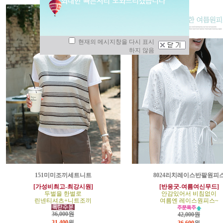
현재의 메시지창을 다시 표시
하지 않음
151미미조끼세트니트
8024리치레이스반팔원피
[가성비최고-최강시원]
[반응굿-여름여신무드]
두벌을 한벌로
안감있어서 비침없이
린넨티셔츠+니트조끼
여름엔 레이스원피스~
36,000원
42,000원
31,400
원