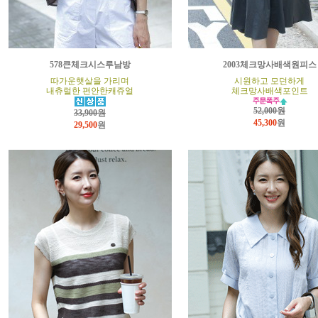
578큰체크시스루남방
2003체크망사배색원피스
따가운햇살을 가리며
시원하고 모던하게
내츄럴한 편안한캐쥬얼
체크망사배색포인트
52,000원
33,900원
45,300
원
29,500
원