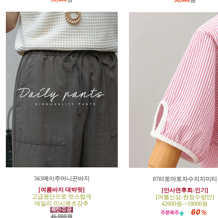
36,600
원
563메이주머니끈바지
0701토마토자수지지미티
[여름바지 대박핏]
[안사면후회-인기]
고급원단으로 멋스럽게
[여름신상-한정수량만]
데일리 미시팬츠강추
42000원->18000원
46,000원