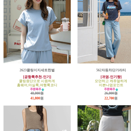
2623쿨링이지세트한벌
562자동차단가라티
[공항룩추천-인기]
[귀염-인기짱]
쿨링원단으로 시원하게
모던하고 캐쥬얼하게
홈웨어,마실룩,여행룩코디
이쁜나염포인트
48,000원
26,000원
41,800
원
22,700
원