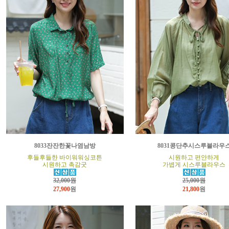
8033잔잔한꽃나염남방
8031콩단추시스루블라우
후들후들한 바이워워싱코튼
시원하고 편안하게
시원하고 촉감굿
가볍게 시스루블라우스
32,000원
25,000원
27,900
원
21,800
원