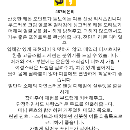
487레몬티
산뜻한 레몬 포인트가 돋보이는 여름 신상 티셔츠입니다.
부드러운 크림 옐로우 컬러감에 싱그러운 레몬 모티브가
더해져 얼굴빛을 화사하게 밝혀주고, 과하지 않으면서도
기분 좋은 포인트룩을 완성해줍니다. 전면의 레몬 디테일
은
입체감 있게 표현되어 밋밋하지 않고, 데일리 티셔츠지만
한층 고급스럽고 세련된 분위기를 느낄 수 있습니다.
어깨와 소매 부분에는 은은한 조직감이 더해져 가볍고
여성스러운 느낌을 살려주며, 여유 있게 떨어지는
핏이 몸에 달라붙지 않아 여름에도 편안하게 착용하기 좋
습니다.
밑단과 소매의 자연스러운 밴딩 디테일이 실루엣을 깔끔
하게
잡아주어 체형을 부드럽게 커버해주고,
단정하면서도 사랑스러운 무드를 연출해줍니다.
데님 팬츠와 함께하면 캐주얼한 데일리룩으로,
린넨 팬츠나 스커트와 매치하면 산뜻한 여름 외출룩으로
코디하기 좋습니다.
가볍게 입어도 포인트가 살아나는,