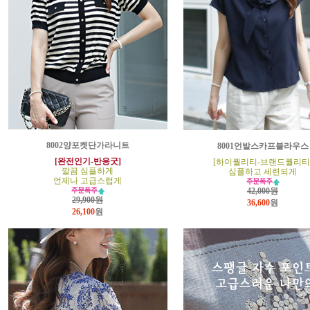
8002양포켓단가라니트
8001언발스카프블라우스
[완전인기-반응굿]
[하이퀄리티-브랜드퀄리티
깔끔 심플하게
심플하고 세련되게
언제나 고급스럽게
42,000원
29,900원
36,600
원
26,100
원