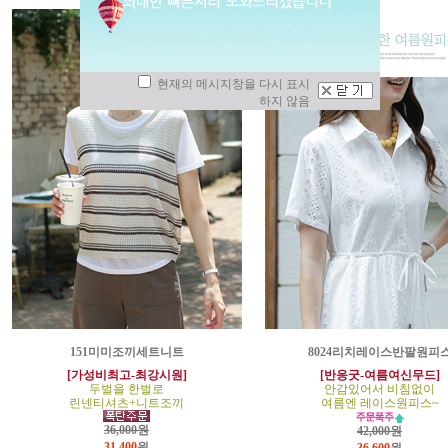
현재의 메시지창을 다시 표시
하지 않음
151미미조끼세트니트
8024리치레이스반팔원피
[가성비최고-최강시원]
[반응굿-여름여신무드]
두벌을 한벌로
안감있어서 비침없이
린넨티셔츠+니트조끼
여름엔 레이스원피스~
36,000원
42,000원
31,400
원