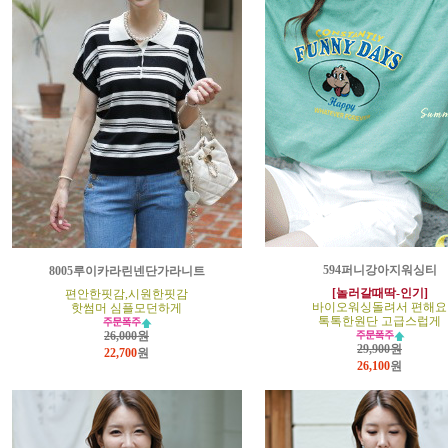
594퍼니강아지워싱티
8005루이카라린넨단가라니트
[놀러갈때딱-인기]
편안한핏감,시원한핏감
바이오워싱돌려서 편해요
핫썸머 심플모던하게
톡톡한원단 고급스럽게
26,000원
29,900원
22,700
원
26,100
원