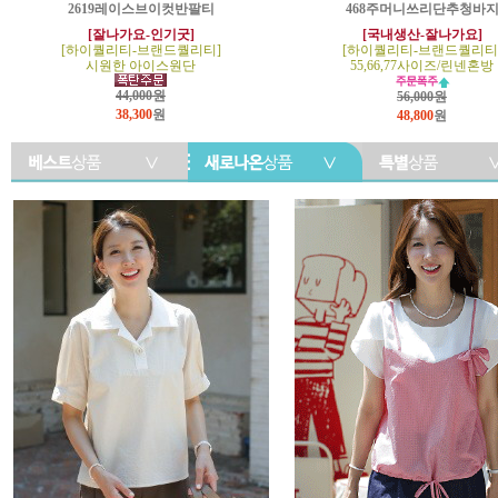
2619레이스브이컷반팔티
468주머니쓰리단추청바
[잘나가요-인기굿]
[국내생산-잘나가요]
[하이퀄리티-브랜드퀄리티]
[하이퀄리티-브랜드퀄리티
시원한 아이스원단
55,66,77사이즈/린넨혼방
44,000원
56,000원
38,300
원
48,800
원