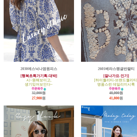
2030에스닉나염원피스
2601베라스팽글반팔티
[행복초특가기획-대박]
[잘나가요-인기]
시~원해보이고,
[하이퀄리티-브랜드퀄리티
생기있어보인다~
명품스런 데일리미시룩
32,000원
48,000원
27,900
원
41,800
원