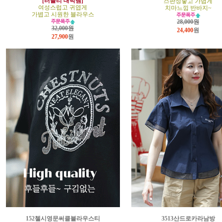
[러블리 대박템]
스판성좋고 가볍게
여성스럽고 귀엽게
치마느낌 반바지~
가볍고 시원한 블라우스
28,000원
32,000원
24,400
원
27,900
원
152첼시영문써클블라우스티
3513산드로카라남방