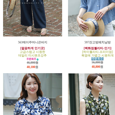
563메이주머니끈바지
597잔고방패치남방
[깔끔하게 인기굿]
[백화점퀄리티-인기]
고급스럽고 시원한
[하이퀄리티-프리미엄]
데일리 미시팬츠강추
폭염에 가볍고 시원하게
56,000원
46,000원
48,800
원
40,100
원