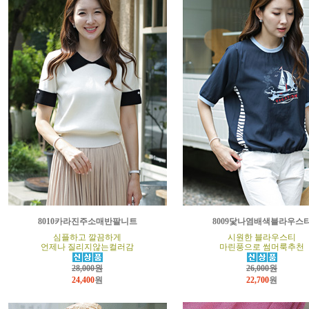
8010카라진주소매반팔니트
8009닻나염배색블라우스
심플하고 깔끔하게
시원한 블라우스티
언제나 질리지않는컬러감
마린풍으로 썸머룩추천
28,000원
26,000원
24,400
원
22,700
원