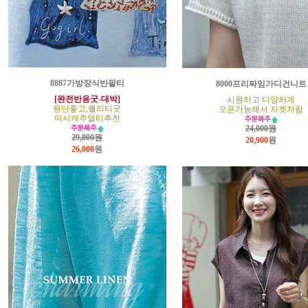
8887가방장식반팔티
8000프리짜임가디건니트
[완전반응굿-대박]
시원하고 다양하게
원단좋고,퀄리티굿
오픈가능해서 자켓처럼
미시캐주얼티추천
24,000원
29,800원
20,900
원
26,000
원