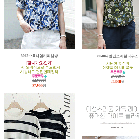
8042수묵나염카라남방
8040나염민소매블라우스
[잘나가요-인기]
시원한 핫썸머
바이오워싱으로 부드럽게
여행룩,데일리룩굿
시원하고 편안한데일리
24,000원
32,000원
20,900
원
27,900
원