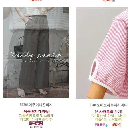
36,600
원
563메이주머니끈바지
0701토마토자수지지미티
[여름바지 대박핏]
[안사면후회-인기]
고급원단으로 멋스럽게
[여름신상-한정수량만]
데일리 미시팬츠강추
42000원->18000원
46,000원