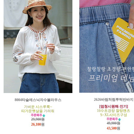
2626바람처럼투턱반바지
8004타슬에스닉자수블라우스
[엄청시원해-인기]
가벼운 시스루룩~
16수초경량 찰랑팬츠
따가운햇살을 가려줘
S~XL사이즈구성
29,900원
49,900원
26,100
원
43,500
원