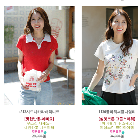
4513시드니카라배색니트
1136플라워써클나염티
[핫한반응-이뻐요]
[실켓코튼 고급스러워]
무조건 사세요~
[하이퀄리티-소재굿]
시원하고 너무이뻐
여성스런 코디아이템
29,900원
34,000원