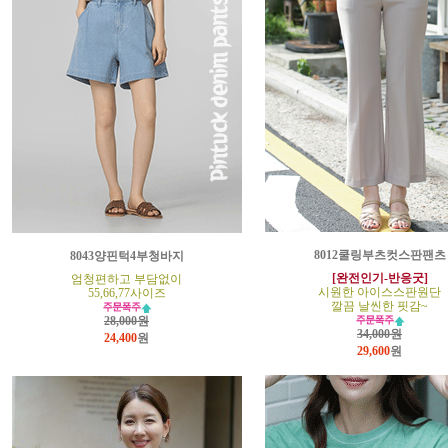
8012쿨링부츠컷스판팬츠
8043양핀턱4부청바지
[완전인기-반응굿]
엄청편하고 부담없이
시원한 아이스스판원단
55,66,77사이즈
깔끔 날씬한 핏감~
28,000원
34,000원
24,400
원
29,600
원