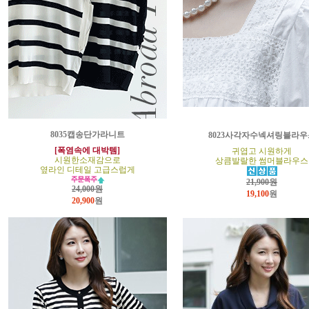
8035캡송단가라니트
8023사각자수넥셔링블라우
[폭염속에 대박템]
귀엽고 시원하게
시원한소재감으로
상큼발랄한 썸머블라우스
옆라인 디테일 고급스럽게
21,900원
24,000원
19,100
원
20,900
원