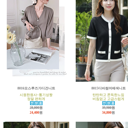
8016모스루즈가디건니트
8015디바썸머배색니트
시원한원사~통기성짱
탄탄하고 쫀득한느낌
정말 편하게
비침없고 고급스럽게
28,000원
39,900원
24,400
원
34,800
원