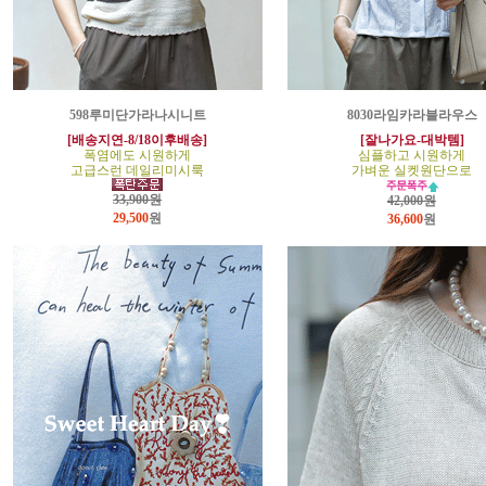
598루미단가라나시니트
8030라임카라블라우스
[배송지연-8/18이후배송]
[잘나가요-대박템]
폭염에도 시원하게
심플하고 시원하게
고급스런 데일리미시룩
가벼운 실켓원단으로
33,900원
42,000원
29,500
원
36,600
원