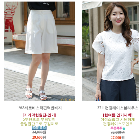
1965제로바스락핀턱반바지
3711펀칭레이스블라우스
[기가막힌원단-인기]
[한여름 인기대박]
5부팬츠로 부담없이
여성스럽고 시원하게
쿨링원단으로 구김제로
펀칭레이스포인트
34,000원
32,000원
29,600
원
27,900
원