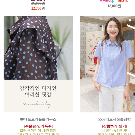
26,000원
18,000원
22,700
원
8041도트러플블라우스
5557메르시잔줄남방
[주문짱-인기폭주]
[상콤하게-인기]
컬러배색감이 세련되게
시원한 A라인핏
가볍고 시원하고 구김없이
폭염데일리 정석패션