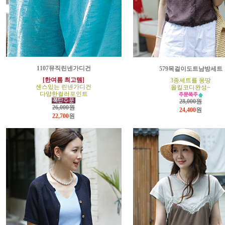
1107뮤직린넨가디건
579목걸이도트남방세트
[한여름 최고템]
3종세트를 몽땅
센스있는 린넨가디건
올킬코디완성~
다양한컬러포인트
28,000원
26,000원
24,400
원
22,700
원