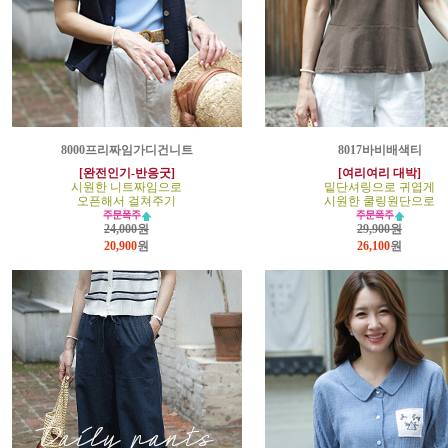
8000프리짜임가디건니트
8017바비배색티
[완전인기-반응굿]
[여리여리 대박]
시원한 니트짜임으로
밑단셔링으로 귀엽게
오픈해서 걸쳐주기
시원한 쿨링원단으로
24,000원
29,900원
20,900
원
26,100
원