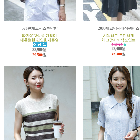
578큰체크시스루남방
2003체크망사배색원피스
따가운햇살을 가리며
시원하고 모던하게
내츄럴한 편안한캐쥬얼
체크망사배색포인트
52,000원
33,900원
45,300
원
29,500
원