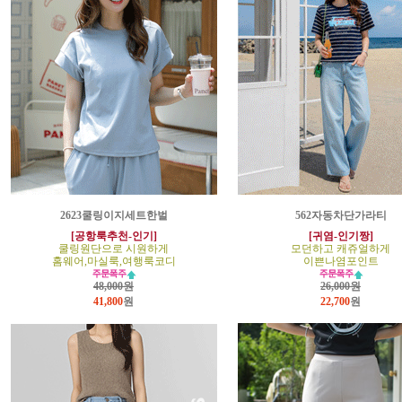
2623쿨링이지세트한벌
562자동차단가라티
[공항룩추천-인기]
[귀염-인기짱]
쿨링원단으로 시원하게
모던하고 캐쥬얼하게
홈웨어,마실룩,여행룩코디
이쁜나염포인트
48,000원
26,000원
41,800
원
22,700
원