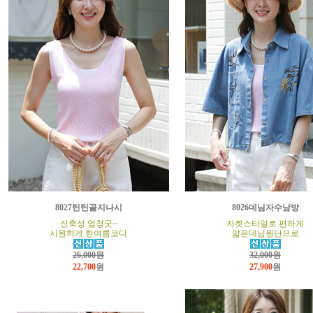
8027틴틴골지나시
8026데님자수남방
신축성 엄청굿~
자켓스타일로 편하게
시원하게 한여름코디
얇은데님원단으로
26,000원
32,000원
22,700
원
27,900
원