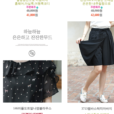
쿨링원단으로 시원하게
린넨100% 시원한 소재감
홈웨어,마실룩,여행룩코디
은은한 내추럴함으로
48,000원
48,900원
41,800
원
42,600
원
146러플도트말나염블라우스
3713랩바스락치마바지