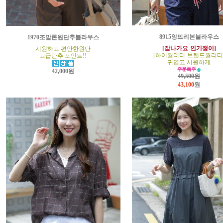
8915앙뜨리본블라우스
1970조말론원단추블라우스
[잘나가요-인기쟁이]
시원하고 편안한원단
[하이퀄리티-브랜드퀄리티
고급단추 포인트!!
귀엽고 시원하게
42,000원
49,500원
43,100
원