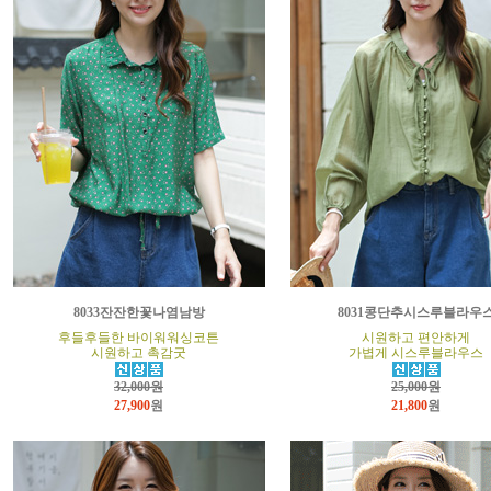
8033잔잔한꽃나염남방
8031콩단추시스루블라우
후들후들한 바이워워싱코튼
시원하고 편안하게
시원하고 촉감굿
가볍게 시스루블라우스
32,000원
25,000원
27,900
원
21,800
원