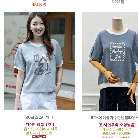
18,000원
40,100
원
593포스스티치티
0703메이플자수린넨블라우
[가성비최고-인기]
[안사면후회-소량남음]
고급스런 데일리미시룩
[여름신상-한정특가]
깔끔하게 포인트
46000원->18000원