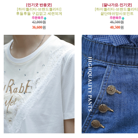
[인기굿 반응굿]
[잘나가요-인기굿]
[하이퀄리티-브랜드퀄리티]
[하이퀄리티-브랜드퀄리티
후들후들 구김없고 세련되게
끝단매쉬망사포인트
42,000원
46,500원
36,600
원
40,500
원