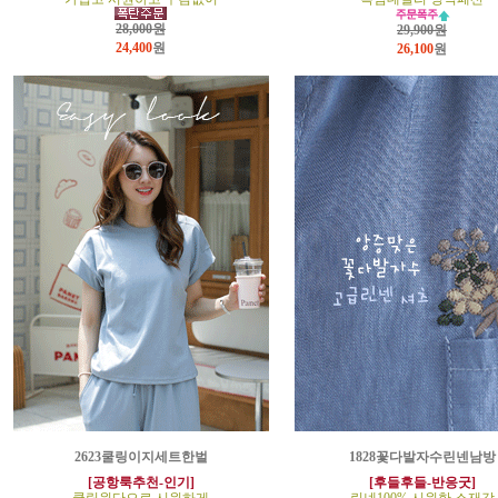
28,000원
29,900원
24,400
원
26,100
원
2623쿨링이지세트한벌
1828꽃다발자수린넨남방
[공항룩추천-인기]
[후들후들-반응굿]