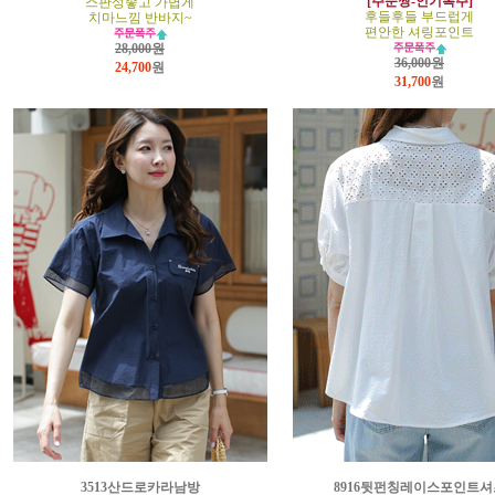
[주문짱-인기폭주]
스판성좋고 가볍게
후들후들 부드럽게
치마느낌 반바지~
편안한 셔링포인트
28,000원
36,000원
24,700
원
31,700
원
3513산드로카라남방
8916뒷펀칭레이스포인트셔