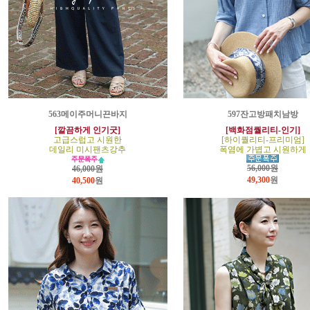
563메이주머니끈바지
597잔고방패치남방
[깔끔하게 인기굿]
[백화점퀄리티-인기]
고급스럽고 시원한
[하이퀄리티-프리미엄]
데일리 미시팬츠강추
폭염에 가볍고 시원하게
56,000원
46,000원
49,300
원
40,500
원