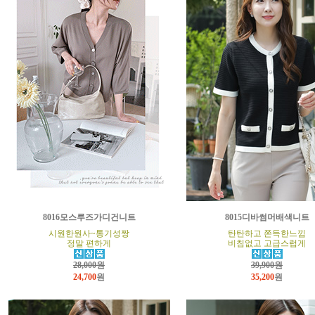
8016모스루즈가디건니트
8015디바썸머배색니트
시원한원사~통기성짱
탄탄하고 쫀득한느낌
정말 편하게
비침없고 고급스럽게
28,000원
39,900원
24,700
원
35,200
원