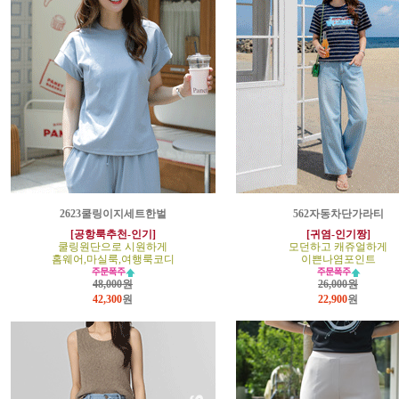
2623쿨링이지세트한벌
562자동차단가라티
[공항룩추천-인기]
[귀염-인기짱]
쿨링원단으로 시원하게
모던하고 캐쥬얼하게
홈웨어,마실룩,여행룩코디
이쁜나염포인트
48,000원
26,000원
42,300
원
22,900
원