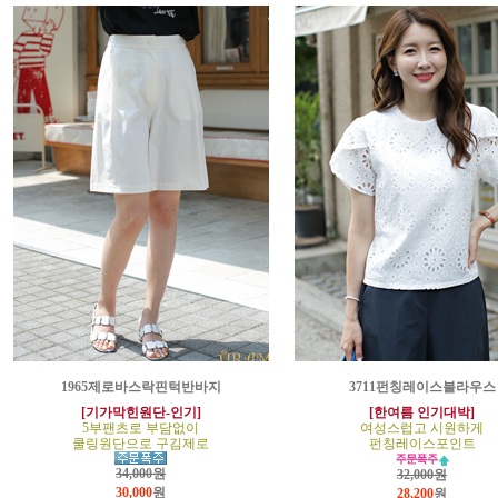
1965제로바스락핀턱반바지
3711펀칭레이스블라우스
[기가막힌원단-인기]
[한여름 인기대박]
5부팬츠로 부담없이
여성스럽고 시원하게
쿨링원단으로 구김제로
펀칭레이스포인트
34,000원
32,000원
30,000
원
28,200
원