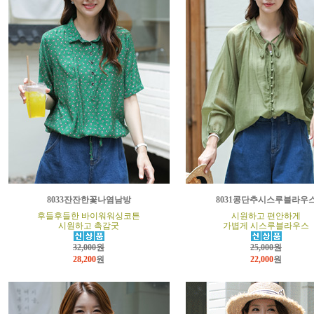
8033잔잔한꽃나염남방
8031콩단추시스루블라우
후들후들한 바이워워싱코튼
시원하고 편안하게
시원하고 촉감굿
가볍게 시스루블라우스
32,000원
25,000원
28,200
원
22,000
원