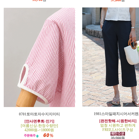
37,000
원
1981스마일패치시어서커팬
0701토마토자수지지미티
[완전핫해-시원한바지]
[안사면후회-인기]
엄청 시원하고 편하게
[여름신상-한정수량만]
FREE,L사이즈구성
42000원->18000원
39,900원