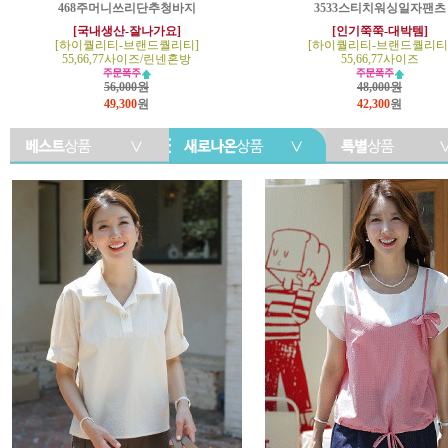
468주머니쓰리단추청바지
3533스티치워싱일자팬츠
[국내생산-잘나가요]
[인기쭉쭉-대박템]
[하이퀄리티-브랜드퀄리티]
[하이퀄리티-브랜드퀄리티
55,66,77사이즈/린넨혼방
55,66,77사이즈
56,000원
48,000원
49,300
원
42,300
원