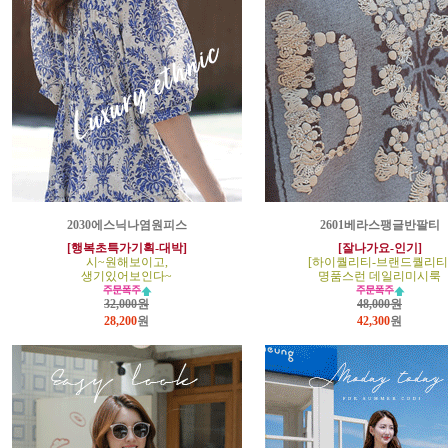
2030에스닉나염원피스
2601베라스팽글반팔티
[행복초특가기획-대박]
[잘나가요-인기]
시~원해보이고,
[하이퀄리티-브랜드퀄리티
생기있어보인다~
명품스런 데일리미시룩
32,000원
48,000원
28,200
원
42,300
원