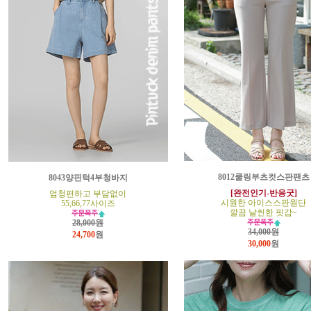
8012쿨링부츠컷스판팬츠
8043양핀턱4부청바지
[완전인기-반응굿]
엄청편하고 부담없이
시원한 아이스스판원단
55,66,77사이즈
깔끔 날씬한 핏감~
28,000원
34,000원
24,700
원
30,000
원