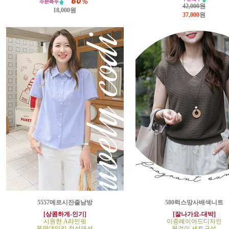
42,000원
18,000원
37,000
원
5557메르시잔줄남방
580럭스망사배색니트
[상콤하게-인기]
[잘나가요-대박]
시원한 A라인핏
이중레이어드디자인
폭염데일리 정석패션
목걸이 세트구성