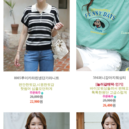
594퍼니강아지워싱티
8005루이카라린넨단가라니트
[놀러갈때딱-인기]
편안한핏감,시원한핏감
바이오워싱돌려서 편해요
핫썸머 심플모던하게
톡톡한원단 고급스럽게
26,000원
29,900원
22,900
원
26,400
원