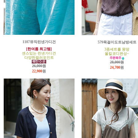
1107뮤직린넨가디건
579목걸이도트남방세트
[한여름 최고템]
3종세트를 몽땅
센스있는 린넨가디건
올킬코디완성~
다양한컬러포인트
28,000원
26,000원
24,700
원
22,900
원