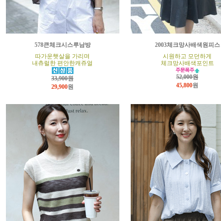
578큰체크시스루남방
2003체크망사배색원피스
따가운햇살을 가리며
시원하고 모던하게
내츄럴한 편안한캐쥬얼
체크망사배색포인트
52,000원
33,900원
45,800
원
29,900
원