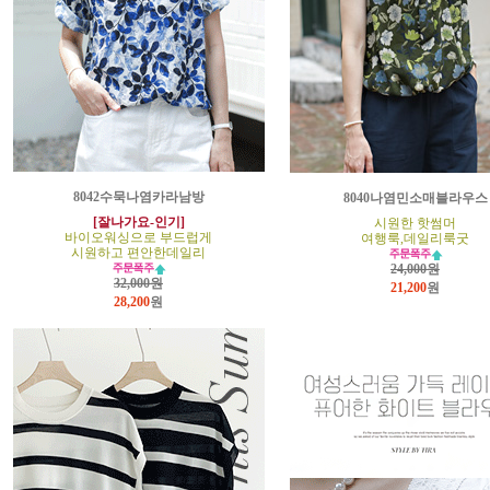
8042수묵나염카라남방
8040나염민소매블라우스
[잘나가요-인기]
시원한 핫썸머
바이오워싱으로 부드럽게
여행룩,데일리룩굿
시원하고 편안한데일리
24,000원
32,000원
21,200
원
28,200
원