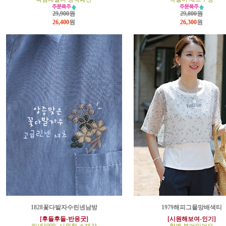
29,900원
29,800원
26,400
원
26,300
원
1828꽃다발자수린넨남방
1979해피그물망배색티
[후들후들-반응굿]
[시원해보여-인기]