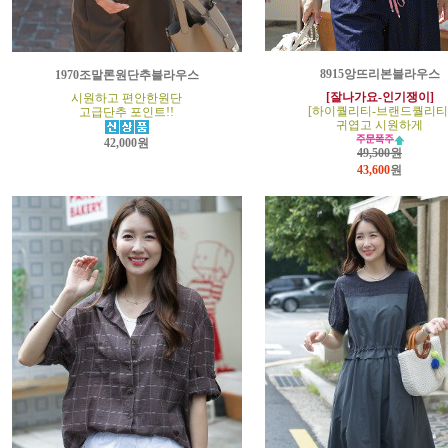
8915앙뜨리본블라우스
1970조말론원단추블라우스
[잘나가요-인기쟁이]
시원하고 편안한원단
[하이퀄리티-브랜드퀄리티
고급단추 포인트!!
귀엽고 시원하게
42,000원
49,500원
43,600
원