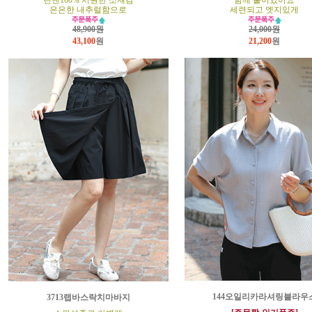
린넨100% 시원한 소재감
함께 붙어있어요
은은한 내추럴함으로
세련되고 엣지있게
48,900원
24,000원
43,100
원
21,200
원
144오일리카라셔링블라우
3713랩바스락치마바지