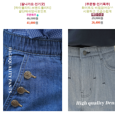
[잘나가요-인기굿]
[주문짱-인기폭주]
[하이퀄리티-브랜드퀄리티]
화이트도 비침없어요^^
끝단매쉬망사포인트
시원하고 고급스럽게
29,900원
46,500원
26,400
원
41,000
원