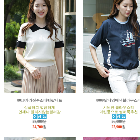
8010카라진주소매반팔니트
8009닻나염배색블라우스
심플하고 깔끔하게
시원한 블라우스티
언제나 질리지않는컬러감
마린풍으로 썸머룩추천
28,000원
26,000원
24,700
원
22,900
원