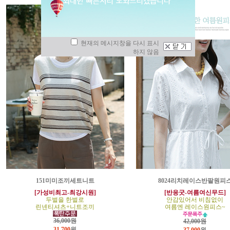
현재의 메시지창을 다시 표시
하지 않음
151미미조끼세트니트
8024리치레이스반팔원피
[가성비최고-최강시원]
[반응굿-여름여신무드]
두벌을 한벌로
안감있어서 비침없이
린넨티셔츠+니트조끼
여름엔 레이스원피스~
36,000원
42,000원
31,700
원