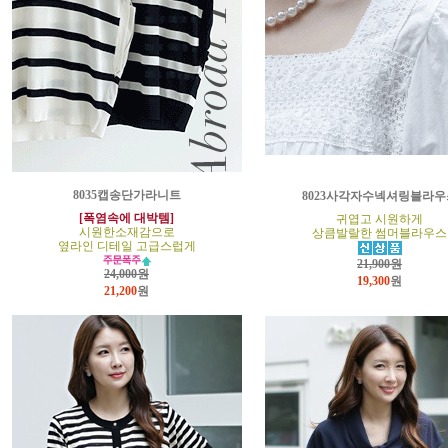
8035캡송단가라니트
8023사각자수넥셔링블라우
[폭염속에 대박템]
귀엽고 시원하게
시원한소재감으로
상큼발랄한 썸머블라우스
옆라인 디테일 고급스럽게
21,900원
24,000원
19,300
원
21,200
원