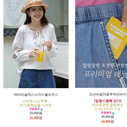
2626바람처럼투턱반바지
8004타슬에스닉자수블라우스
[엄청시원해-인기]
가벼운 시스루룩~
16수초경량 찰랑팬츠
따가운햇살을 가려줘
S~XL사이즈구성
29,900원
49,900원
26,400
원
44,000
원