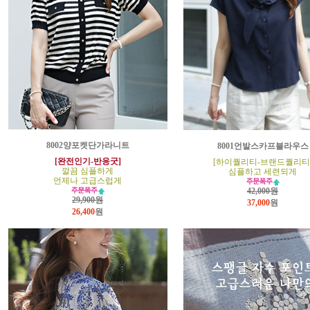
8002양포켓단가라니트
8001언발스카프블라우스
[완전인기-반응굿]
[하이퀄리티-브랜드퀄리티
깔끔 심플하게
심플하고 세련되게
언제나 고급스럽게
42,000원
29,900원
37,000
원
26,400
원