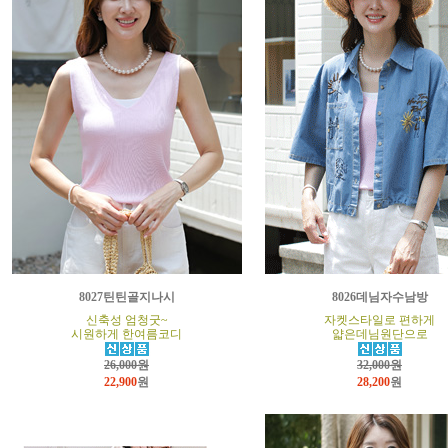
8027틴틴골지나시
8026데님자수남방
신축성 엄청굿~
자켓스타일로 편하게
시원하게 한여름코디
얇은데님원단으로
26,000원
32,000원
22,900
원
28,200
원