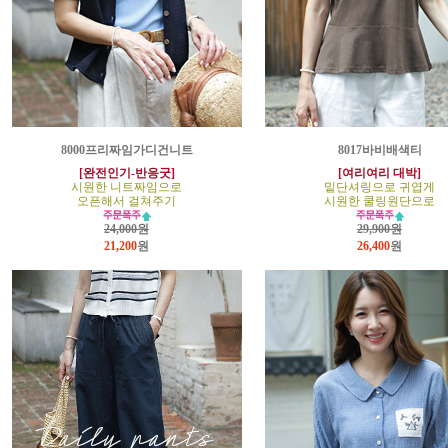
8000프리짜임가디건니트
8017바비배색티
[완전인기-반응굿]
[여리여리 대박]
시원한 니트짜임으로
밑단셔링으로 귀엽게
오픈해서 걸쳐주기
시원한 쿨링원단으로
24,000원
29,900원
21,200
원
26,400
원