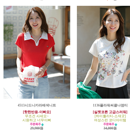
4513시드니카라배색니트
1136플라워써클나염티
[핫한반응-이뻐요]
[실켓코튼 고급스러워]
무조건 사세요~
[하이퀄리티-소재굿]
시원하고 너무이뻐
여성스런 코디아이템
29,900원
34,000원