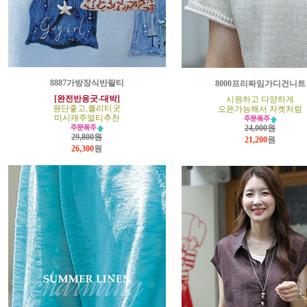
8887가방장식반팔티
8000프리짜임가디건니트
[완전반응굿-대박]
시원하고 다양하게
원단좋고,퀄리티굿
오픈가능해서 자켓처럼
미시캐주얼티추천
24,000원
29,800원
21,200
원
26,300
원