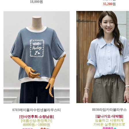
18,000원
35,200
원
8030라임카라블라우스
0703메이플자수린넨블라우스티
[잘나가요-대박템]
[안사면후회-소량남음]
심플하고 시원하게
[여름신상-한정특가]
가벼운 실켓원단으로
46000원->18000원