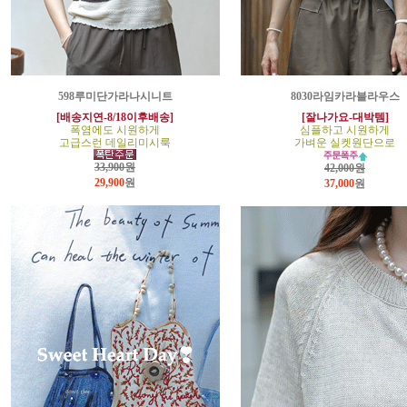
598루미단가라나시니트
8030라임카라블라우스
[배송지연-8/18이후배송]
[잘나가요-대박템]
폭염에도 시원하게
심플하고 시원하게
고급스런 데일리미시룩
가벼운 실켓원단으로
33,900원
42,000원
29,900
원
37,000
원