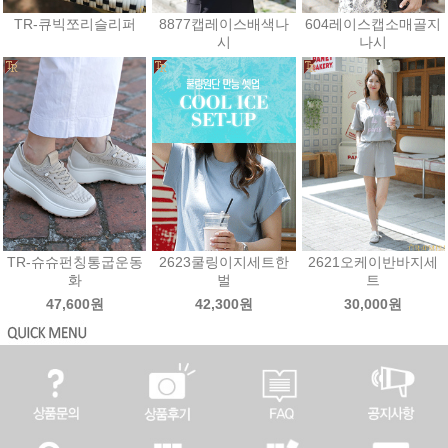
TR-큐빅쪼리슬리퍼
8877캡레이스배색나
604레이스캡소매골지
시
나시
38,800원
24,000원
17,600원
TR-슈슈펀칭통굽운동
2623쿨링이지세트한
2621오케이반바지세
화
벌
트
47,600원
42,300원
30,000원