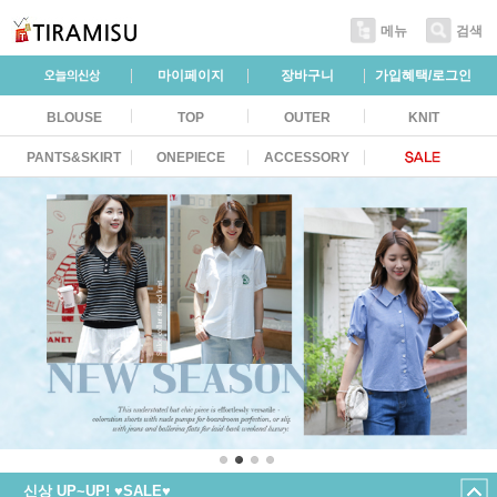
메뉴
검색
마이페이지
장바구니
가입혜택/로그인
BLOUSE
TOP
OUTER
KNIT
PANTS&SKIRT
ONEPIECE
ACCESSORY
신상 UP~UP! ♥SALE♥