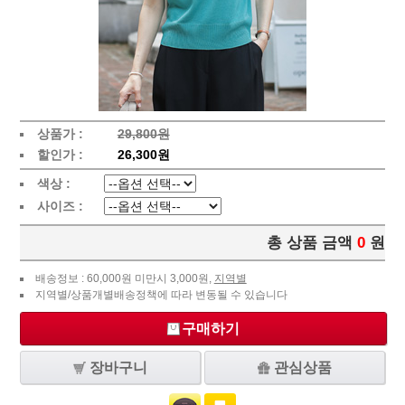
상품가 :
29,800원
할인가 :
26,300원
색상 :
사이즈 :
총 상품 금액
0
원
배송정보 : 60,000원 미만시 3,000원,
지역별
지역별/상품개별배송정책에 따라 변동될 수 있습니다
구매하기
장바구니
관심상품