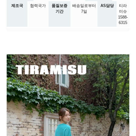
제조국
협력국가
품질보증
배송일로부터
AS담당
티라
기간
7일
미슈
1588-
6315