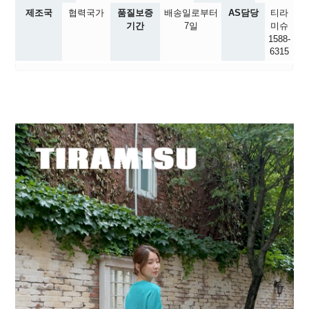
제조국
협력국가
품질보증
배송일로부터
AS담당
티라
기간
7일
미슈
1588-
6315