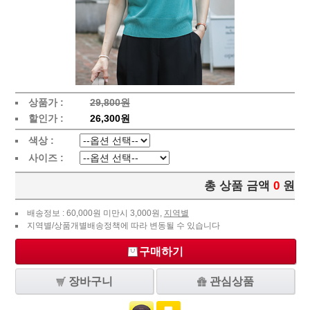
상품가 :
29,800원
할인가 :
26,300원
색상 :
사이즈 :
총 상품 금액
0
원
배송정보 : 60,000원 미만시 3,000원,
지역별
지역별/상품개별배송정책에 따라 변동될 수 있습니다
구매하기
장바구니
관심상품