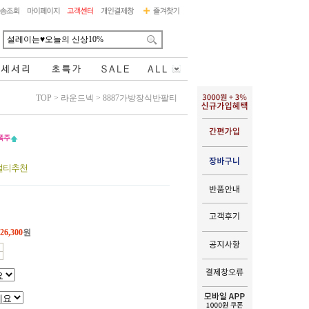
TOP
>
라운드넥
>
8887가방장식반팔티
얼티추천
26,300
원