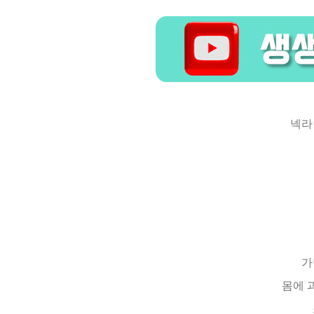
넥라
가
몸에 