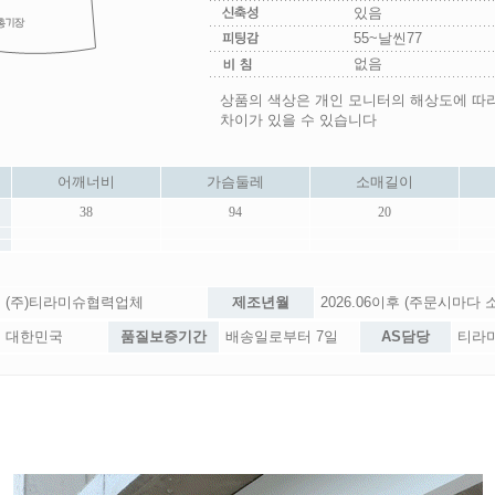
있음
55~날씬77
없음
상품의 색상은 개인 모니터의 해상도에 따
차이가 있을 수 있습니다
어깨너비
가슴둘레
소매길이
38
94
20
(주)티라미슈협력업체
제조년월
2026.06이후 (주문시마다
대한민국
품질보증기간
배송일로부터 7일
AS담당
티라미슈