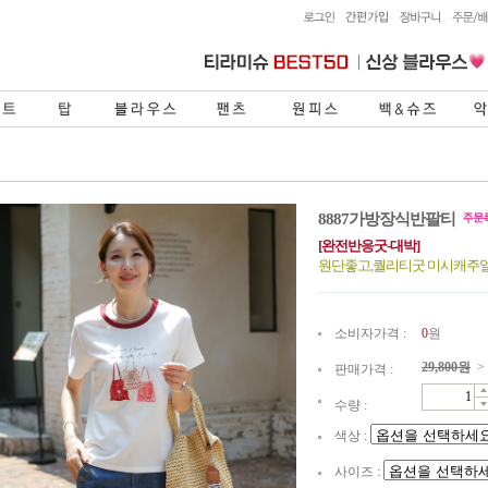
8887가방장식반팔티
[완전반응굿-대박]
원단좋고,퀄리티굿 미시캐주
소비자가격 :
0
원
29,800
원
>
판매가격 :
수량 :
색상 :
사이즈 :