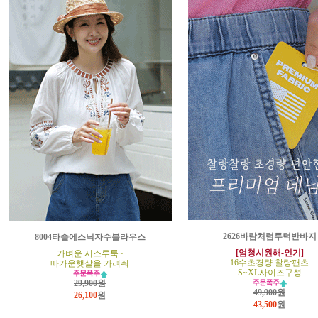
2626바람처럼투턱반바지
8004타슬에스닉자수블라우스
[엄청시원해-인기]
가벼운 시스루룩~
16수초경량 찰랑팬츠
따가운햇살을 가려줘
S~XL사이즈구성
29,900원
49,900원
26,100
원
43,500
원