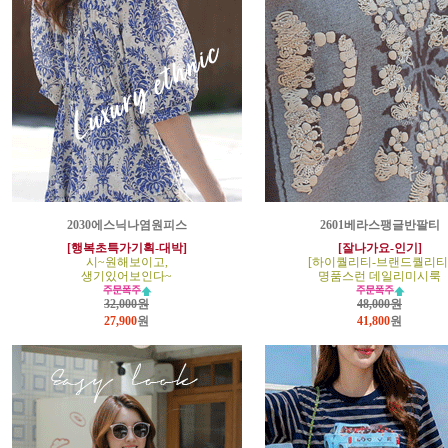
2030에스닉나염원피스
2601베라스팽글반팔티
[행복초특가기획-대박]
[잘나가요-인기]
시~원해보이고,
[하이퀄리티-브랜드퀄리티
생기있어보인다~
명품스런 데일리미시룩
32,000원
48,000원
27,900
원
41,800
원