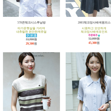
578큰체크시스루남방
2003체크망사배색원피스
따가운햇살을 가리며
시원하고 모던하게
내츄럴한 편안한캐쥬얼
체크망사배색포인트
52,000원
33,900원
45,300
원
29,500
원