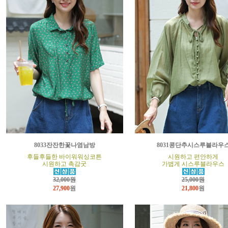
8033잔잔한꽃나염남방
8031콩단추시스루블라우
후들후들한 바이워워싱코튼
시원하고 편안하게
시원하고 촉감굿
가볍게 시스루블라우스
32,000원
25,000원
27,900
원
21,800
원