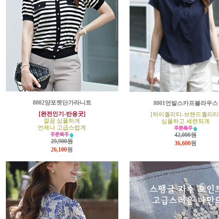
8002양포켓단가라니트
8001언발스카프블라우스
[완전인기-반응굿]
[하이퀄리티-브랜드퀄리티
깔끔 심플하게
심플하고 세련되게
언제나 고급스럽게
42,000원
29,900원
36,600
원
26,100
원