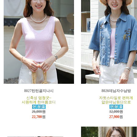
8027틴틴골지나시
8026데님자수남방
신축성 엄청굿~
자켓스타일로 편하게
시원하게 한여름코디
얇은데님원단으로
26,000원
32,000원
22,700
원
27,900
원