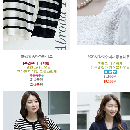
8035캡송단가라니트
8023사각자수넥셔링블라우
[폭염속에 대박템]
귀엽고 시원하게
시원한소재감으로
상큼발랄한 썸머블라우스
옆라인 디테일 고급스럽게
21,900원
24,000원
19,100
원
20,900
원