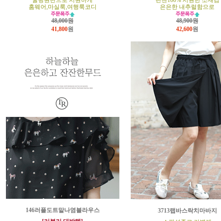
쿨링원단으로 시원하게
린넨100% 시원한 소재감
홈웨어,마실룩,여행룩코디
은은한 내추럴함으로
48,000원
48,900원
41,800
원
42,600
원
146러플도트말나염블라우스
3713랩바스락치마바지