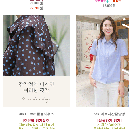
26,000원
18,000원
22,700
원
8041도트러플블라우스
5557메르시잔줄남방
[주문짱-인기폭주]
[상콤하게-인기]
컬러배색감이 세련되게
시원한 A라인핏
가볍고 시원하고 구김없이
폭염데일리 정석패션