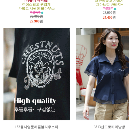
[러블리 대박템]
스판성좋고 가볍게
여성스럽고 귀엽게
치마느낌 반바지~
가볍고 시원한 블라우스
28,000원
32,000원
24,400
원
27,900
원
152첼시영문써클블라우스티
3513산드로카라남방