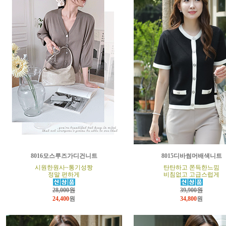
8016모스루즈가디건니트
8015디바썸머배색니트
시원한원사~통기성짱
탄탄하고 쫀득한느낌
정말 편하게
비침없고 고급스럽게
28,000원
39,900원
24,400
원
34,800
원