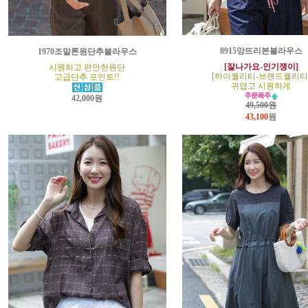
8915앙뜨리본블라우스
1970조말론원단추블라우스
[잘나가요-인기쟁이]
시원하고 편안한원단
[하이퀄리티-브랜드퀄리티
고급단추 포인트!!
귀엽고 시원하게
42,000원
49,500원
43,100
원