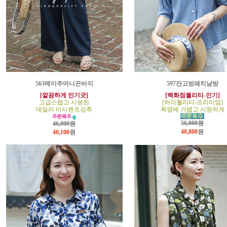
563메이주머니끈바지
597잔고방패치남방
[깔끔하게 인기굿]
[백화점퀄리티-인기]
고급스럽고 시원한
[하이퀄리티-프리미엄]
데일리 미시팬츠강추
폭염에 가볍고 시원하게
56,000원
46,000원
48,800
원
40,100
원