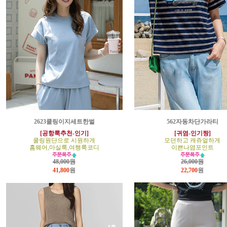
2623쿨링이지세트한벌
562자동차단가라티
[공항룩추천-인기]
[귀염-인기짱]
쿨링원단으로 시원하게
모던하고 캐쥬얼하게
홈웨어,마실룩,여행룩코디
이쁜나염포인트
48,000원
26,000원
41,800
원
22,700
원