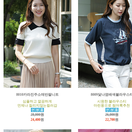
8010카라진주소매반팔니트
8009닻나염배색블라우스
심플하고 깔끔하게
시원한 블라우스티
언제나 질리지않는컬러감
마린풍으로 썸머룩추천
28,000원
26,000원
24,400
원
22,700
원