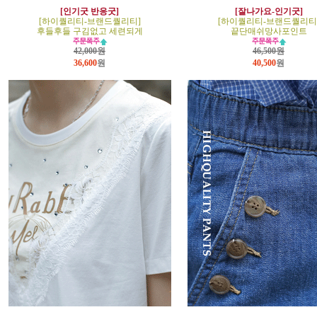
[인기굿 반응굿]
[잘나가요-인기굿]
[하이퀄리티-브랜드퀄리티]
[하이퀄리티-브랜드퀄리티
후들후들 구김없고 세련되게
끝단매쉬망사포인트
42,000원
46,500원
36,600
원
40,500
원