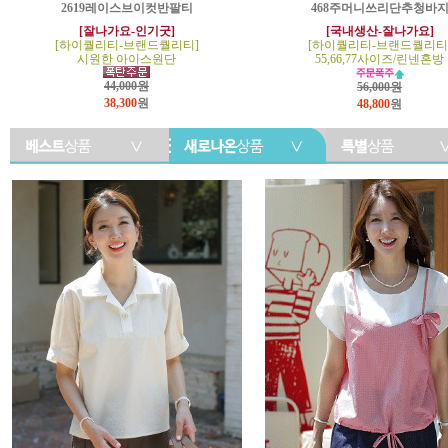
2619레이스브이컷반팔티
468주머니쓰리단추청바
[잘나가요-인기굿]
[국내생산-잘나가요]
[하이퀄리티-브랜드퀄리티]
[하이퀄리티-브랜드퀄리티
시원한 아이스원단
55,66,77사이즈/린넨혼방
44,000원
56,000원
38,300
원
48,800
원