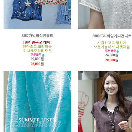
8887가방장식반팔티
8000프리짜임가디건니트
[완전반응굿-대박]
시원하고 다양하게
원단좋고,퀄리티굿
오픈가능해서 자켓처럼
미시캐주얼티추천
24,000원
29,800원
20,900
원
26,000
원