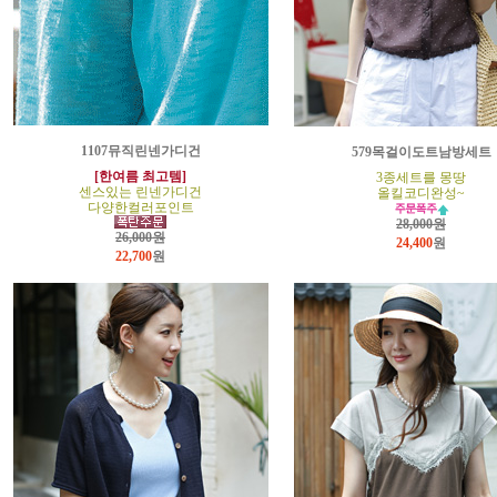
1107뮤직린넨가디건
579목걸이도트남방세트
[한여름 최고템]
3종세트를 몽땅
센스있는 린넨가디건
올킬코디완성~
다양한컬러포인트
28,000원
26,000원
24,400
원
22,700
원