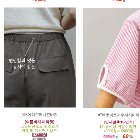
36,600
원
563메이주머니끈바지
0701토마토자수지지미티
[여름바지 대박핏]
[안사면후회-인기]
고급원단으로 멋스럽게
[여름신상-한정수량만]
데일리 미시팬츠강추
42000원->18000원
46,000원