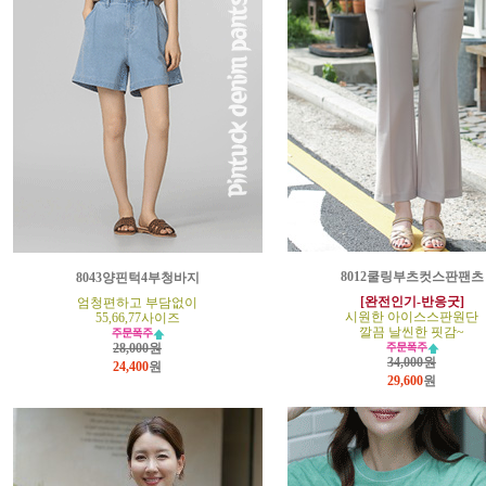
8012쿨링부츠컷스판팬츠
8043양핀턱4부청바지
[완전인기-반응굿]
엄청편하고 부담없이
시원한 아이스스판원단
55,66,77사이즈
깔끔 날씬한 핏감~
28,000원
34,000원
24,400
원
29,600
원