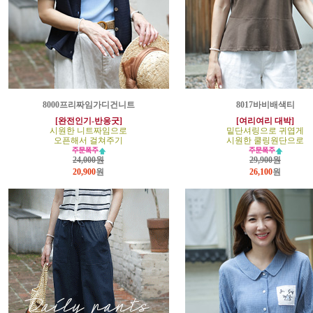
8000프리짜임가디건니트
8017바비배색티
[완전인기-반응굿]
[여리여리 대박]
시원한 니트짜임으로
밑단셔링으로 귀엽게
오픈해서 걸쳐주기
시원한 쿨링원단으로
24,000원
29,900원
20,900
원
26,100
원