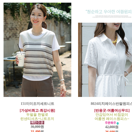
151미미조끼세트니트
8024리치레이스반팔원피
[가성비최고-최강시원]
[반응굿-여름여신무드]
두벌을 한벌로
안감있어서 비침없이
린넨티셔츠+니트조끼
여름엔 레이스원피스~
36,000원
42,000원
31,400
원