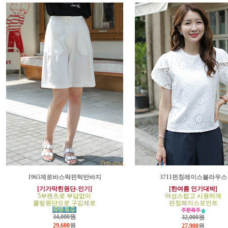
1965제로바스락핀턱반바지
3711펀칭레이스블라우스
[기가막힌원단-인기]
[한여름 인기대박]
5부팬츠로 부담없이
여성스럽고 시원하게
쿨링원단으로 구김제로
펀칭레이스포인트
34,000원
32,000원
29,600
원
27,900
원