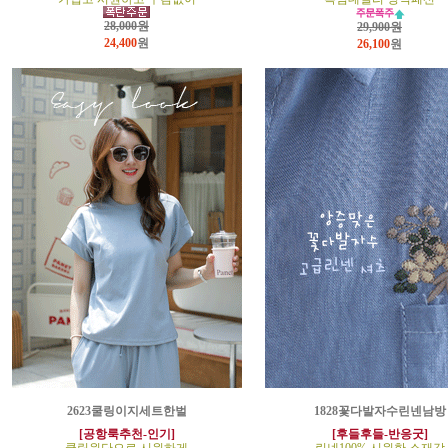
28,000원
29,900원
24,400
원
26,100
원
2623쿨링이지세트한벌
1828꽃다발자수린넨남방
[공항룩추천-인기]
[후들후들-반응굿]