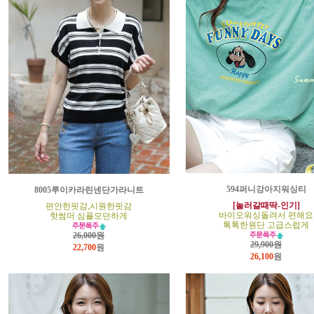
594퍼니강아지워싱티
8005루이카라린넨단가라니트
[놀러갈때딱-인기]
편안한핏감,시원한핏감
바이오워싱돌려서 편해요
핫썸머 심플모던하게
톡톡한원단 고급스럽게
26,000원
29,900원
22,700
원
26,100
원