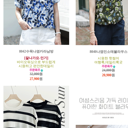
8042수묵나염카라남방
8040나염민소매블라우스
[잘나가요-인기]
시원한 핫썸머
바이오워싱으로 부드럽게
여행룩,데일리룩굿
시원하고 편안한데일리
24,000원
32,000원
20,900
원
27,900
원