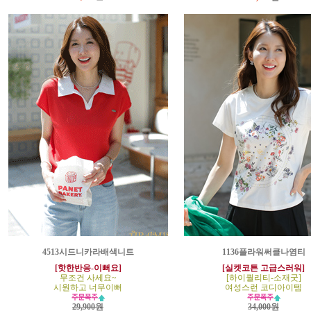
4513시드니카라배색니트
1136플라워써클나염티
[핫한반응-이뻐요]
[실켓코튼 고급스러워]
무조건 사세요~
[하이퀄리티-소재굿]
시원하고 너무이뻐
여성스런 코디아이템
29,900원
34,000원