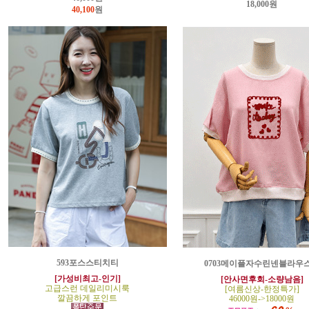
18,000원
40,100
원
593포스스티치티
0703메이플자수린넨블라우
[가성비최고-인기]
[안사면후회-소량남음]
고급스런 데일리미시룩
[여름신상-한정특가]
깔끔하게 포인트
46000원->18000원