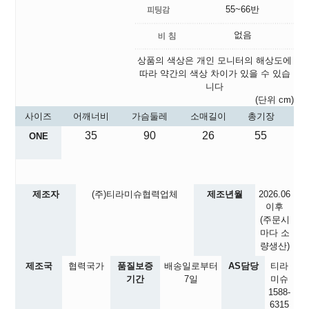
55~66반
없음
상품의 색상은 개인 모니터의 해상도에
따라 약간의 색상 차이가 있을 수 있습
니다
(단위 cm)
사이즈
어깨너비
가슴둘레
소매길이
총기장
35
90
26
55
ONE
제조자
(주)티라미슈협력업체
제조년월
2026.06
이후
(주문시
마다 소
량생산)
제조국
협력국가
품질보증
배송일로부터
AS담당
티라
기간
7일
미슈
1588-
6315