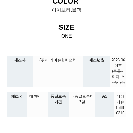
COLOR
아이보리,블랙
SIZE
ONE
제조자
(주)티라미슈협력업체
제조년월
2026.06
이후
(주문시
마다 소
량생산)
제조국
대한민국
품질보증
배송일로부터
AS
티라
기간
7일
미슈
1588-
6315