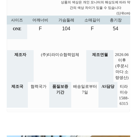
상품의 색상은 개인 모니터의 해상도에 따라 약
간의 색상 차이가 있을 수 있습니다
(단위cm)
사이즈
어깨너비
가슴둘레
소매길이
총기장
F
104
F
54
ONE
제조자
(주)티라미슈협력업체
제조연월
2026.06
이후
(주문시
마다 소
량생산)
제조국
협력국가
품질보증
배송일로부터
AS담당
티라
기간
7일
미슈
1588-
6315