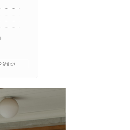
라
 소량생산)