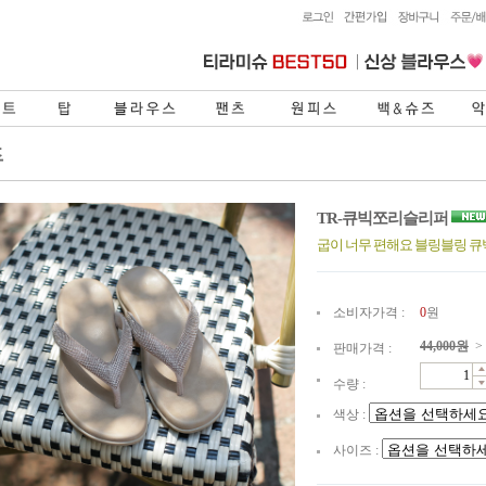
TR-큐빅쪼리슬리퍼
굽이 너무 편해요 블링블링 
소비자가격 :
0
원
44,000
원
>
판매가격 :
수량 :
색상 :
사이즈 :