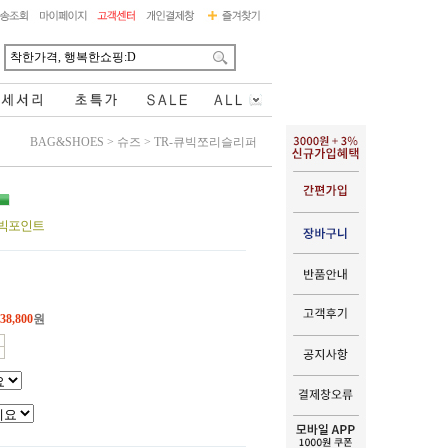
BAG&SHOES
>
슈즈
>
TR-큐빅쪼리슬리퍼
큐빅포인트
38,800
원