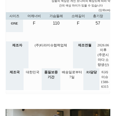
상품의 색상은 개인 모니터의 해상도에 따라 약
간의 색상 차이가 있을 수 있습니다
(단위cm)
사이즈
어깨너비
가슴둘레
소매길이
총기장
F
110
F
57
ONE
제조자
(주)티라미슈협력업체
제조연월
2026.06
이후
(주문시
마다 소
량생산)
제조국
대한민국
품질보증
배송일로부터
AS담당
티라
기간
7일
미슈
1588-
6315