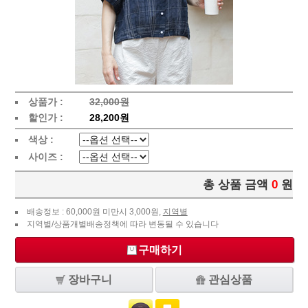
상품가 :
32,000원
할인가 :
28,200원
색상 :
사이즈 :
총 상품 금액
0
원
배송정보 : 60,000원 미만시 3,000원,
지역별
지역별/상품개별배송정책에 따라 변동될 수 있습니다
구매하기
장바구니
관심상품