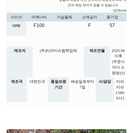
간의 색상 차이가 있을 수 있습니다
(단위cm)
사이즈
어깨너비
가슴둘레
소매길이
총기장
F100
F
57
ONE
제조자
(주)티라미슈협력업체
제조연월
2026.06
이후
(주문시
마다 소
량생산)
제조국
대한민국
품질보증
배송일로부터
AS담당
티라
기간
7일
미슈
1588-
6315