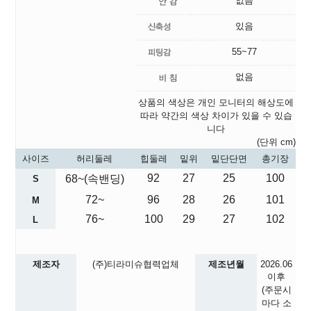
없음
있음
55~77
없음
상품의 색상은 개인 모니터의 해상도에
따라 약간의 색상 차이가 있을 수 있습
니다
(단위 cm)
사이즈
허리둘레
힙둘레
밑위
밑단단면
총기장
92
27
25
100
68~(속밴딩)
S
72~
96
28
26
101
M
76~
100
29
27
102
L
제조자
(주)티라미슈협력업체
제조년월
2026.06
이후
(주문시
마다 소