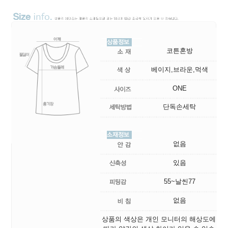
코튼혼방
베이지,브라운,먹색
ONE
단독손세탁
없음
있음
55~날씬77
없음
상품의 색상은 개인 모니터의 해상도에