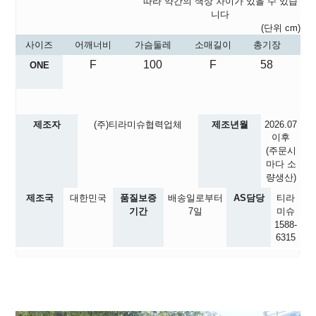
따라 약간의 색상 차이가 있을 수 있습
니다
(단위 cm)
사이즈
어깨너비
가슴둘레
소매길이
총기장
F
100
F
58
ONE
제조자
(주)티라미슈협력업체
제조년월
2026.07
이후
(주문시
마다 소
량생산)
제조국
대한민국
품질보증
배송일로부터
AS담당
티라
기간
7일
미슈
1588-
6315