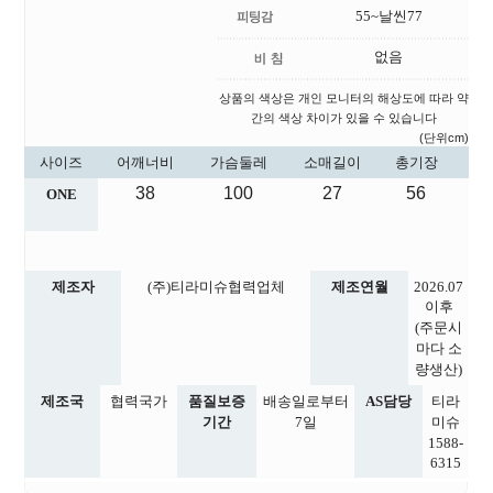
55~날씬77
없음
상품의 색상은 개인 모니터의 해상도에 따라 약
간의 색상 차이가 있을 수 있습니다
(단위cm)
사이즈
어깨너비
가슴둘레
소매길이
총기장
38
100
27
56
ONE
제조자
(주)티라미슈협력업체
제조연월
2026.07
이후
(주문시
마다 소
량생산)
제조국
협력국가
품질보증
배송일로부터
AS담당
티라
기간
7일
미슈
1588-
6315