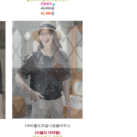
48,000원
42,300
원
146러플도트말나염블라우스
[러블리 대박템]