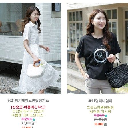
8024리치레이스반팔원피스
8011멀티나염티
[반응굿-여름여신무드]
고급스런원단패턴
안감있어서 비침없이
세련된 미시룩
여름엔 레이스원피스~
34,000원
42,000원
30,000
원