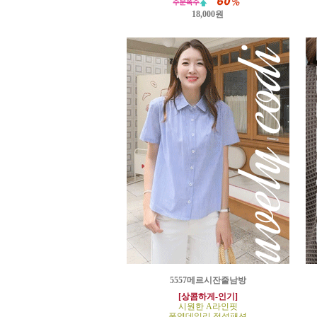
18,000원
5557메르시잔줄남방
[상콤하게-인기]
시원한 A라인핏
폭염데일리 정석패션