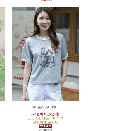
593포스스티치티
[가성비최고-인기]
고급스런 데일리미시룩
깔끔하게 포인트
26,000원