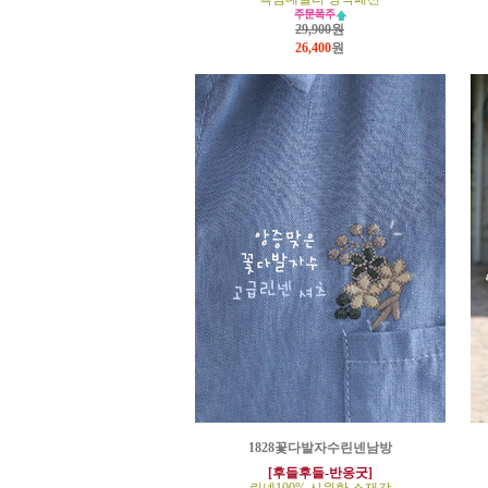
29,900원
26,400
원
1828꽃다발자수린넨남방
[후들후들-반응굿]