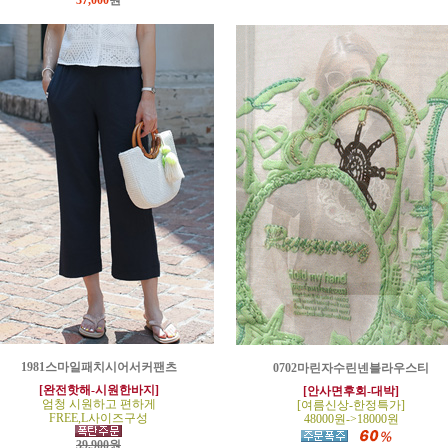
37,000
원
1981스마일패치시어서커팬츠
0702마린자수린넨블라우스티
[완전핫해-시원한바지]
[안사면후회-대박]
엄청 시원하고 편하게
[여름신상-한정특가]
FREE,L사이즈구성
48000원->18000원
39,900원