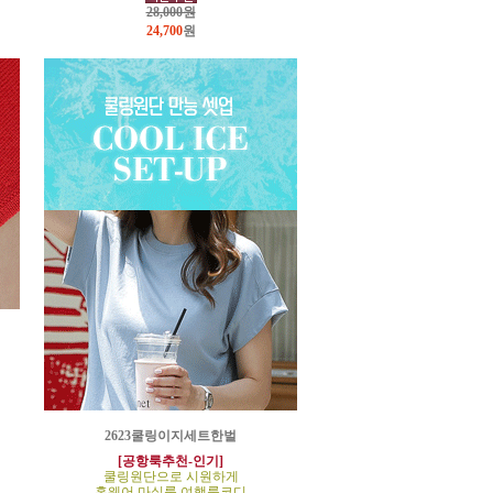
28,000원
24,700
원
2623쿨링이지세트한벌
[공항룩추천-인기]
쿨링원단으로 시원하게
홈웨어,마실룩,여행룩코디