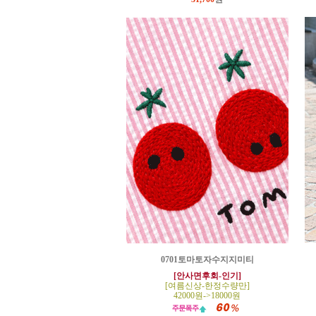
0701토마토자수지지미티
[안사면후회-인기]
[여름신상-한정수량만]
42000원->18000원