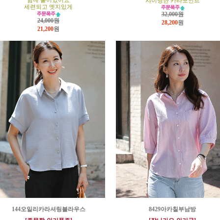
함께 붙어있어요
샤이닝한 카라포인트
세련되고 엣지있게
32,000원
24,000원
28,200
원
21,200
원
144오일리카라셔링블라우스
8429아카칠부남방