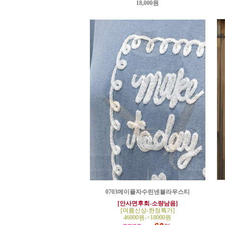
18,000원
0703메이플자수린넨블라우스티
[안사면후회-소량남음]
[여름신상-한정특가]
46000원->18000원