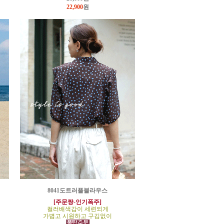
22,900
원
8041도트러플블라우스
[주문짱-인기폭주]
컬러배색감이 세련되게
가볍고 시원하고 구김없이