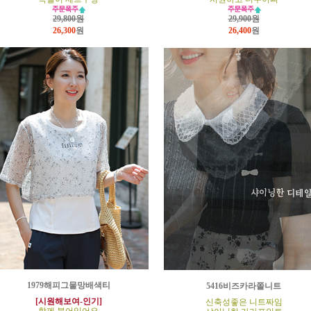
29,800원
29,900원
26,300
원
26,400
원
1979해피그물망배색티
5416비즈카라쫄니트
[시원해보여-인기]
신축성좋은 니트짜임