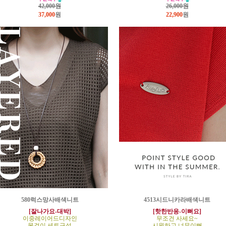
42,000원
26,000원
37,000
원
22,900
원
580럭스망사배색니트
4513시드니카라배색니트
[잘나가요-대박]
[핫한반응-이뻐요]
이중레이어드디자인
무조건 사세요~
목걸이 세트구성
시원하고 너무이뻐