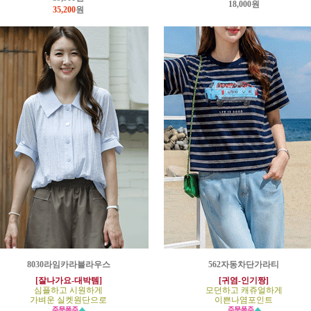
18,000원
35,200
원
8030라임카라블라우스
562자동차단가라티
[잘나가요-대박템]
[귀염-인기짱]
심플하고 시원하게
모던하고 캐쥬얼하게
가벼운 실켓원단으로
이쁜나염포인트