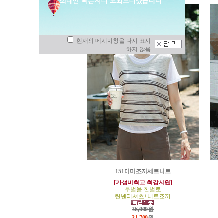
현재의 메시지창을 다시 표시
하지 않음
151미미조끼세트니트
[가성비최고-최강시원]
두벌을 한벌로
린넨티셔츠+니트조끼
36,000원
31,700
원