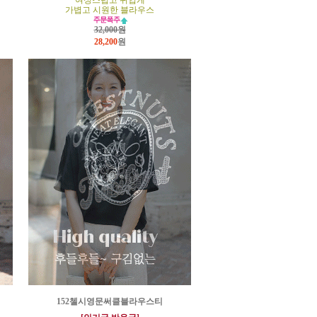
여성스럽고 귀엽게
가볍고 시원한 블라우스
32,000원
28,200
원
152첼시영문써클블라우스티