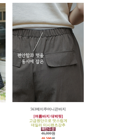
563메이주머니끈바지
[여름바지 대박핏]
고급원단으로 멋스럽게
데일리 미시팬츠강추
46,000원
40,500
원