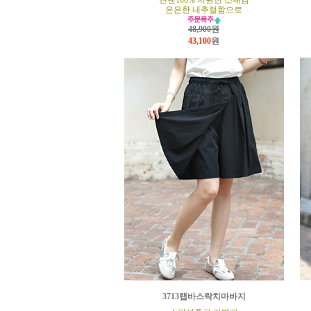
린넨100% 시원한 소재감
은은한 내추럴함으로
48,900원
43,100
원
3713랩바스락치마바지